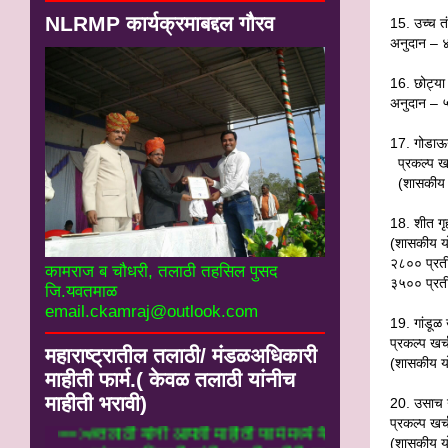
NLRMP कार्यक्रमाबद्दल गौरव
15.
उच्च त
अनुदान – ४
16.
छोट्या
अनुदान – ५
17.
गोडाऊ
प्रकल्प ख
(शासकीय 
18.
शीत ग
(शासकीय यो
२८०० प्रती
कामराज ब चौधरी, तलाठी तहसिल पुसद
३५०० प्रती
जि.यवतमाळ
email.ckamraj@outlook.com
19.
गांडूळ
प्रकल्प खर
महाराष्ट्रातील तलाठी/ मंडळअधिकारी
(शासकीय यो
माहीती फार्म.( केवळ तलाठी यांनीच
माहीती भरावी)
20.
उसाच ग
प्रकल्प खर
==>#तलाठी यांनी आपली माहीती फार्म मध्ये येथ
(शासकीय 