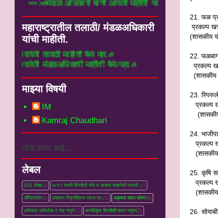
==>#मंडळ अधिकारी यांनी आपली माहीती फार्म म
21.
फळ प्र
महाराष्ट्रातील तलाठी/ मंडळअधिकारी
प्रकल्प खर
(शासकीय य
यांची माहीती.
ठी माहीती येथे पहा.#
22.
फळबाग
ळअधिकारी माहीती येथे पहा.#
प्रकल्प ख
(शासकीय 
माझ्या विषयी
23.
स्पिरु
प्रकल्प ख
IM
(शासकीय 
Kamraj Chaudhari
24.
भाजीपा
प्रकल्प ख
लोड करत आहे...
(शासकीय 
लेबल
25.
कृषि सल
प्रकल्प ख
101 लेख
(2)
७/१२ सदरी बिनशेती नोंद व आकार काढणेची पध्दती.
(1)
(शासकीय
ॲग्रिस्टॅक
(1)
अंशदान निवृत्तीवेतन व्‍याज दर.
(1)
अकृषक वापर धोरण
(4)
26.
सोयाबी
अधिकार अभिलेख व गाव नमुने
(1)
अनधिकृत बिनशेती वापर नमुना
(2)