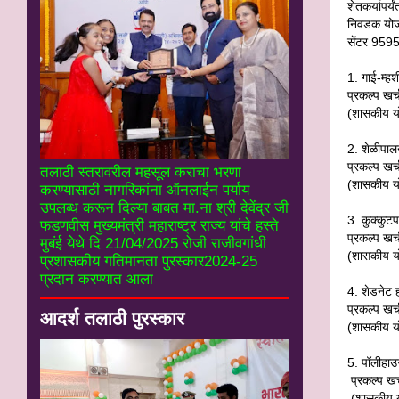
शेतकर्यापर्
निवडक योजन
सेंटर 959
1.
गाई-म्हश
प्रकल्प खर
(शासकीय य
2.
शेळीपाल
प्रकल्प खर
तलाठी स्तरावरील महसूल कराचा भरणा
(शासकीय य
करण्यासाठी नागरिकांना ऑनलाईन पर्याय
उपलब्ध करून दिल्या बाबत मा.ना श्री देवेंद्र जी
3.
कुक्कुट
फडणवीस मुख्यमंत्री महाराष्ट्र राज्य यांचे हस्ते
प्रकल्प खर
मुबंई येथे दि 21/04/2025 रोजी राजीवगांधी
(शासकीय य
प्रशासकीय गतिमानता पुरस्कार2024-25
प्रदान करण्यात आला
4.
शेडनेट
प्रकल्प खर्
आदर्श तलाठी पुरस्कार
(शासकीय य
5.
पॉलीहाउ
प्रकल्प खर्
(शासकीय य