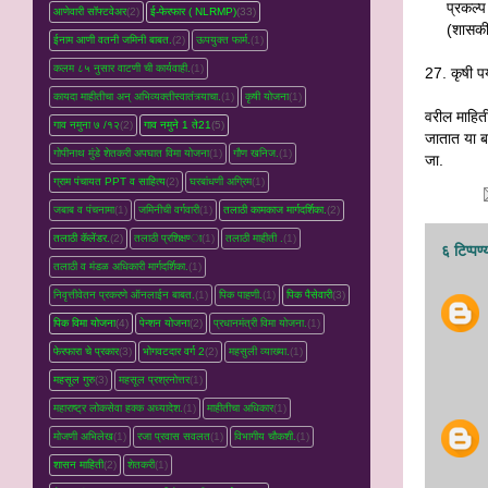
प्रकल्प 
आणेवारी सॉफ्टवेअर
(2)
ई-फेरफार ( NLRMP)
(33)
(शासकीय
ईनाम आणी वतनी जमिनी बाबत.
(2)
ऊपयुक्त फार्म.
(1)
कलम ८५ नुसार वाटणी ची कार्यवाही.
(1)
27.
कृषी प
कायदा माहीतीचा अन् अभिव्यक्तीस्वातंत्र्याचा.
(1)
कृषी योजना
(1)
वरील माहित
गाव नमुना ७ /१२
(2)
गाव नमुने 1 ते21
(5)
जातात या 
गोपीनाथ मुंडे शेतकरी अपघात विमा योजना
(1)
गौण खनिज.
(1)
जा.
ग्राम पंचायत PPT व साहित्य
(2)
घरबांधणी अग्रिम
(1)
जबाब व पंचनामा
(1)
जमिनीची वर्गवारी
(1)
तलाठी कामकाज मार्गदर्शिका.
(2)
तलाठी कॅलेंडर.
(2)
तलाठी प्रशिक्षण्‍ा
(1)
तलाठी माहीती .
(1)
६ टिप्पण्
तलाठी व मंडळ अधिकारी मार्गदर्शिका.
(1)
निवृत्तीवेतन प्रकरणे ऑनलाईन बाबत.
(1)
पिक पाहणी.
(1)
पिक पैसेवारी
(3)
पिक विमा योजना
(4)
पेन्शन योजना
(2)
प्रधानमंत्री विमा योजना.
(1)
फेरफारा चे प्रकार
(3)
भोगवटदार वर्ग 2
(2)
महसुली व्‍याख्‍या.
(1)
महसूल गुरु
(3)
महसूल प्रश्रनोत्तर
(1)
महाराष्ट्र लोकसेवा हक्क अध्यादेश.
(1)
माहीतीचा अधिकार
(1)
मोजणी अभिलेख
(1)
रजा प्रवास सवलत
(1)
विभागीय चौकशी.
(1)
शासन माहिती
(2)
शेतकरी
(1)