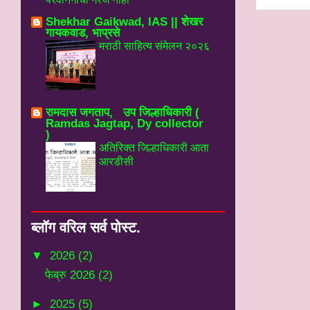
Shekhar Gaikwad, IAS || शेखर
गायकवाड, भाप्रसे
मराठी साहित्य संमेलन २०२६
रामदास जगताप, उप जिल्हाधिकारी (
Ramdas Jagtap, Dy collector
)
अतिरिक्त जिल्हाधिकारी आता
आरडीसी
ब्‍लॉग वरिल सर्व पोस्‍ट.
▼
2026
(2)
फेब्रु 2026
(2)
►
2025
(5)