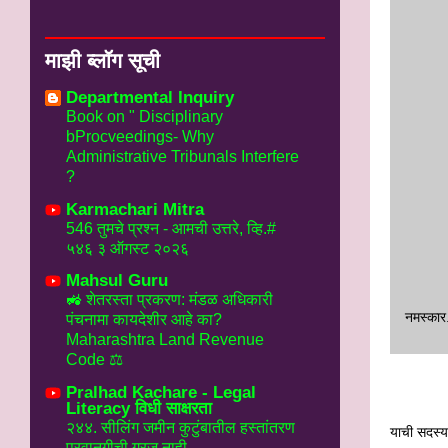
माझी ब्लॉग सूची
Departmental Inquiry
Book on " Disciplinary
bProcveedings- Why
Administrative Tribunals Interfere
?
Karmachari Mitra
546 तुमचे प्रश्न - आमची उत्तरे, व्हि.#
५४६ ३ ऑगस्ट २०२६
Mahsul Guru
🚜 शेतरस्ता प्रकरण: मंडळ अधिकारी
नमस्‍कार
पंचनामा कायदेशीर आहे का?
Maharashtra Land Revenue
Code ⚖️
Pralhad Kachare - Legal
Literacy विधी साक्षरता
२४४. सीलिंग जमीन कुटुंबातील हस्तांतरण
याची सदस्यत
परवानगीची गरज नाही