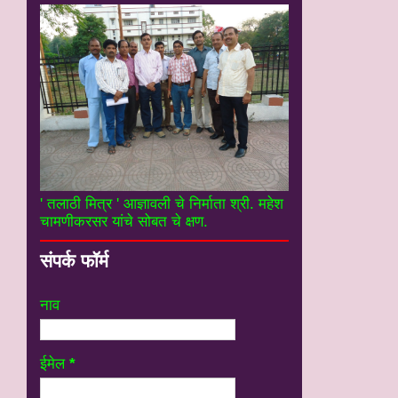
' तलाठी मित्र ' आज्ञावली चे निर्माता श्री. महेश
चामणीकरसर यांचे सोबत चे क्षण.
संपर्क फॉर्म
नाव
ईमेल
*