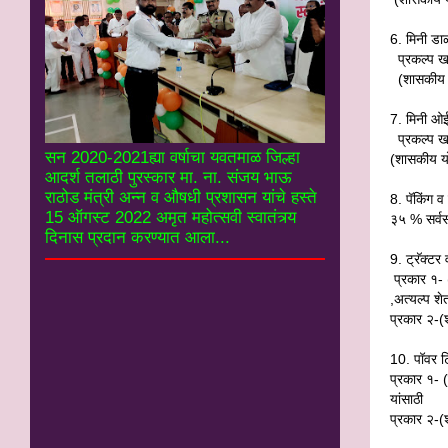
6.
मिनी डा
प्रकल्प ख
(शासकीय 
7.
मिनी ओ
प्रकल्प ख
सन 2020-2021ह्या वर्षाचा यवतमाळ जिल्हा
(शासकीय य
आदर्श तलाठी पुरस्कार मा. ना. संजय भाऊ
राठोड मंत्री अन्न व औषधी प्रशासन यांचे हस्ते
8.
पॅकिंग व 
15 ऑगस्ट 2022 अमृत महोत्सवी स्वातंत्र्य
३५ % सर्वस
दिनास प्रदान करण्यात आला...
9.
ट्रॅक्टर
प्रकार १-
,अत्यल्प शे
प्रकार २-
10.
पॉवर ट
प्रकार १- 
यांसाठी
प्रकार २-