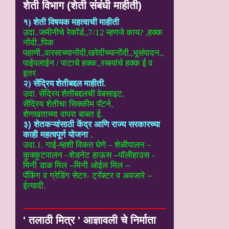
शेती विभाग (शेती संबंधी माहीती)
१) शेती विषयक महत्वाची माहीती
उदा..
जमीनीचे रेकॉर्ड.,7/12 म्हणजे काय? ,हक्क
नोंदी.,पिक
पहाणी.,वारसाच्यानोंदी
,खरेदीच्यानोंदी.,भूसंपादन.,
पाईपलाईन / पाटाचे हक्क.,रस्त्यांचे हक्क ई
व
इतर
२) सेंद्रिय शेतीबद्दल माहीती
.
उदा. सेंद्रिय शेतीबद्दलची वेबसाइट
,
सेंद्रिय शेतीचा सिक्कीम पॅटर्न,
शेणखताच्या वापरा बाबत ई.
३) शेतकऱ्यांसाठी केंद्र आणि राज्य सरकारच्या
काही महत्वपूर्ण योजना
.
उदा.1. गाई-म्हशी विकत घेणे – शेळीपालन –
कुक्कुटपालन –
शेडनेट हाऊस –पॉलीहाउस -
मिनी डाळ मिल –मिनी ओईल मिल –
पॅकिंग व ग्रेडिंग सेटर- ट्रॅक्टर व अवजारे –
ईत्यादी.
' तलाठी मित्र ' आज्ञावली चे निर्माता