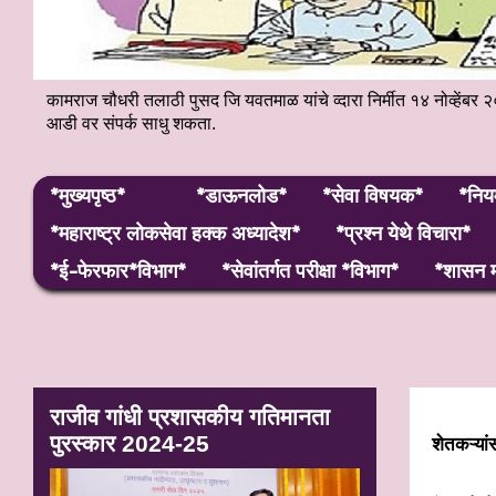
कामराज चौधरी तलाठी पुसद जि यवतमाळ यांचे व्दारा निर्मीत १४ नोव्हे
आडी वर संपर्क साधु शकता.
*मुख्यपृष्ठ*
*डाऊनलोड*
*सेवा विषयक*
*निय
*महाराष्ट्र लाेकसेवा हक्क अध्यादेश*
*प्रश्न येथे विचारा*
*ई-फेरफार*विभाग*
*सेवांतर्गत परीक्षा *विभाग*
*शासन म
राजीव गांधी प्रशासकीय गतिमानता
पुरस्कार 2024-25
शेतकऱ्यां
केंद्र आण