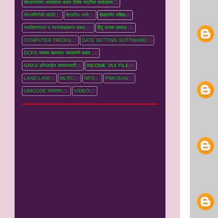
शेतकऱ्यांच्‍या आत्महत्‍या बाबत विशेष मदतीचा कार्यक्रम
(2)
शेतजमिनीची खरेदी
(1)
शेतातील रस्‍ते
(1)
सेवांतर्गत परिक्षा
(4)
स्वघोषणापत्र व स्वयंसाक्षांकना बाबत.
(1)
हिंदु वारसा कायदा.
(3)
COMPUTER TRICKS
(1)
DATE SETTING SOFTWARE
(1)
DCPS रक्‍कम खात्‍यात जमाकरणे बाबत.
(3)
GRAS ऑनलाईन कार्यपध्‍दती
(2)
INCOME TAX FILE
(8)
LAND LAW
(1)
MLRC
(1)
NPS
(1)
PMKISAN
(1)
UNICODE रुपांतरण.
(1)
VIDEO
(1)