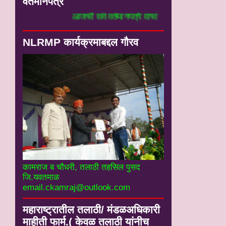
वर्तमानपत्रे
आजची सर्व वर्तमानपत्रे वाचा
NLRMP कार्यक्रमाबद्दल गौरव
कामराज ब चौधरी, तलाठी तहसिल पुसद
जि.यवतमाळ
email.ckamraj@outlook.com
महाराष्ट्रातील तलाठी/ मंडळअधिकारी
माहीती फार्म.( केवळ तलाठी यांनीच