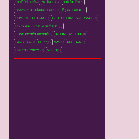
शेतजमिनीची खरेदी
(1)
शेतातील रस्‍ते
(1)
सेवांतर्गत परिक्षा
(4)
स्वघोषणापत्र व स्वयंसाक्षांकना बाबत.
(1)
हिंदु वारसा कायदा.
(3)
COMPUTER TRICKS
(1)
DATE SETTING SOFTWARE
(1)
DCPS रक्‍कम खात्‍यात जमाकरणे बाबत.
(3)
GRAS ऑनलाईन कार्यपध्‍दती
(2)
INCOME TAX FILE
(8)
LAND LAW
(1)
MLRC
(1)
NPS
(1)
PMKISAN
(1)
UNICODE रुपांतरण.
(1)
VIDEO
(1)