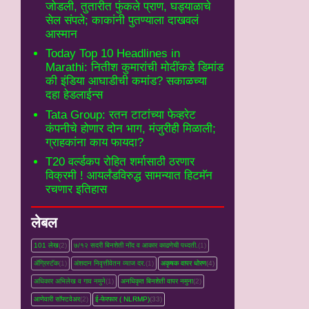
जोडली, तुतारीत फुंकले प्राण, घड्याळाचे
सेल संपले; काकांनी पुतण्याला दाखवलं
आस्मान
Today Top 10 Headlines in
Marathi: नितीश कुमारांची मोदींकडे डिमांड
की इंडिया आघाडीची कमांड? सकाळच्या
दहा हेडलाईन्स
Tata Group: रतन टाटांच्या फेव्हरेट
कंपनीचे होणार दोन भाग, मंजुरीही मिळाली;
ग्राहकांना काय फायदा?
T20 वर्ल्डकप रोहित शर्मासाठी ठरणार
विक्रमी ! आयर्लंडविरुद्ध सामन्यात हिटमॅन
रचणार इतिहास
लेबल
101 लेख
(2)
७/१२ सदरी बिनशेती नोंद व आकार काढणेची पध्दती.
(1)
ॲग्रिस्टॅक
(1)
अंशदान निवृत्तीवेतन व्‍याज दर.
(1)
अकृषक वापर धोरण
(4)
अधिकार अभिलेख व गाव नमुने
(1)
अनधिकृत बिनशेती वापर नमुना
(2)
आणेवारी सॉफ्टवेअर
(2)
ई-फेरफार ( NLRMP)
(33)