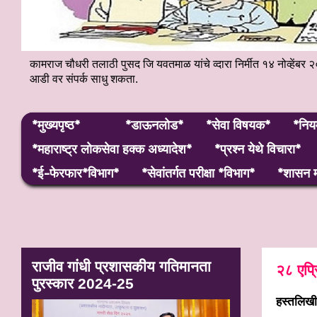
कामराज चौधरी तलाठी पुसद जि यवतमाळ यांचे व्दारा निर्मीत १४ नोव्हे
आडी वर संपर्क साधु शकता.
*मुख्यपृष्ठ*
*डाऊनलोड*
*सेवा विषयक*
*निय
*महाराष्ट्र लाेकसेवा हक्क अध्यादेश*
*प्रश्न येथे विचारा*
*ई-फेरफार*विभाग*
*सेवांतर्गत परीक्षा *विभाग*
*शासन म
राजीव गांधी प्रशासकीय गतिमानता
२८ एप्
पुरस्कार 2024-25
हस्‍तलिख