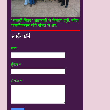
' तलाठी मित्र ' आज्ञावली चे निर्माता श्री. महेश
चामणीकरसर यांचे सोबत चे क्षण.
संपर्क फॉर्म
नाव
ईमेल
*
मेसेज
*