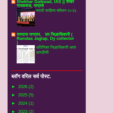
Shekhar Gaikwad, IAS || शेखर
गायकवाड, भाप्रसे
मराठी साहित्य संमेलन २०२६
रामदास जगताप, उप जिल्हाधिकारी (
Ramdas Jagtap, Dy collector
)
अतिरिक्त जिल्हाधिकारी आता
आरडीसी
ब्‍लॉग वरिल सर्व पोस्‍ट.
►
2026
(2)
►
2025
(5)
►
2024
(1)
►
2023
(2)