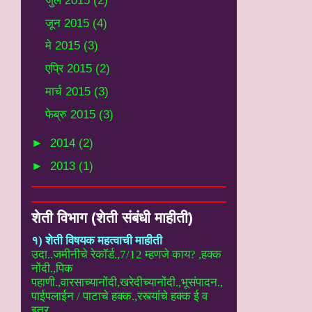
जुलै 2015
(2)
जून 2015
(4)
मे 2015
(3)
एप्रि 2015
(2)
मार्च 2015
(3)
फेब्रु 2015
(3)
►
2014
(2)
►
2013
(1)
शेती विभाग (शेती संबंधी माहीती)
१) शेती विषयक महत्वाची माहीती
उदा..
जमीनीचे रेकॉर्ड.,7/12 म्हणजे काय? ,हक्क
नोंदी.,पिक
पहाणी.,वारसाच्यानोंदी
,खरेदीच्यानोंदी.,भूसंपादन.,
पाईपलाईन / पाटाचे हक्क.,रस्त्यांचे हक्क ई
व
इतर