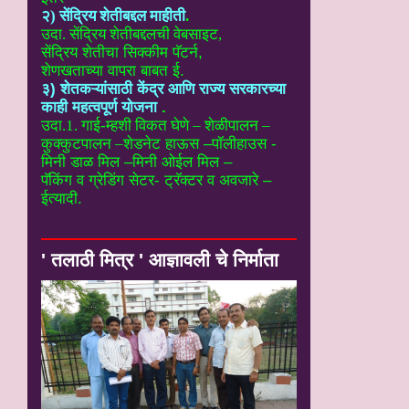
२) सेंद्रिय शेतीबद्दल माहीती
.
उदा. सेंद्रिय शेतीबद्दलची वेबसाइट
,
सेंद्रिय शेतीचा सिक्कीम पॅटर्न,
शेणखताच्या वापरा बाबत ई.
३) शेतकऱ्यांसाठी केंद्र आणि राज्य सरकारच्या
काही महत्वपूर्ण योजना
.
उदा.1. गाई-म्हशी विकत घेणे – शेळीपालन –
कुक्कुटपालन –
शेडनेट हाऊस –पॉलीहाउस -
मिनी डाळ मिल –मिनी ओईल मिल –
पॅकिंग व ग्रेडिंग सेटर- ट्रॅक्टर व अवजारे –
ईत्यादी.
' तलाठी मित्र ' आज्ञावली चे निर्माता