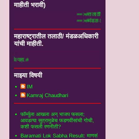
माहीती भरावी)
#
ेथे भरा.#
महाराष्ट्रातील तलाठी/ मंडळअधिकारी
यांची माहीती.
==>#फार्म मध्ये भरलेली तला
==>#फार्म मध्ये भरलेली मं
माझ्या विषयी
IM
Kamraj Chaudhari
फॉर्म्युला आखला अन् भाजप फसला;
आवडत्या सुत्रामुळेच फडणवीसांची गोची,
कशी फसली रणनीती?
Baramati Lok Sabha Result: माणसं