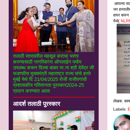
आपल्‍या त
जर हस्‍तली
वापर करुन 
येथे(
NLRMP
तलाठी स्तरावरील महसूल कराचा भरणा
करण्यासाठी नागरिकांना ऑनलाईन पर्याय
उपलब्ध करून दिल्या बाबत मा.ना श्री देवेंद्र जी
फडणवीस मुख्यमंत्री महाराष्ट्र राज्य यांचे हस्ते
मुबंई येथे दि 21/04/2025 रोजी राजीवगांधी
प्रशासकीय गतिमानता पुरस्कार2024-25
प्रदान करण्यात आला
लेखक. काम
आदर्श तलाठी पुरस्कार
Labels:
ई