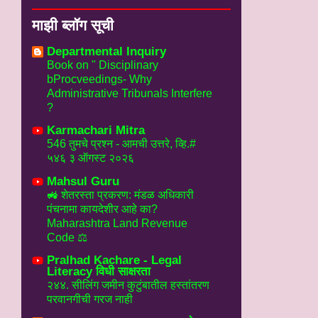
माझी ब्लॉग सूची
Departmental Inquiry
Book on " Disciplinary
bProcveedings- Why
Administrative Tribunals Interfere
?
Karmachari Mitra
546 तुमचे प्रश्न - आमची उत्तरे, व्हि.#
५४६ ३ ऑगस्ट २०२६
Mahsul Guru
🚜 शेतरस्ता प्रकरण: मंडळ अधिकारी
पंचनामा कायदेशीर आहे का?
Maharashtra Land Revenue
Code ⚖️
Pralhad Kachare - Legal
Literacy विधी साक्षरता
२४४. सीलिंग जमीन कुटुंबातील हस्तांतरण
परवानगीची गरज नाही