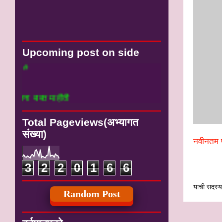
Upcoming post on side
बाबत माहीती
Total Pageviews(अभ्यागत
संख्या)
नवीनतम प
3
2
2
0
1
6
6
याची सदस्यत
Random Post