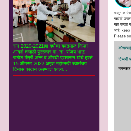
पासुन कार्यर
माहीती उपलब्
मात करता या
आहे, keep
Please soc
सन 2020-2021ह्या वर्षाचा यवतमाळ जिल्हा
कोणत्याही
आदर्श तलाठी पुरस्कार मा. ना. संजय भाऊ
राठोड मंत्री अन्न व औषधी प्रशासन यांचे हस्ते
टिप्पणी 
15 ऑगस्ट 2022 अमृत महोत्सवी स्वातंत्र्य
नमस्‍कार
दिनास प्रदान करण्यात आला...