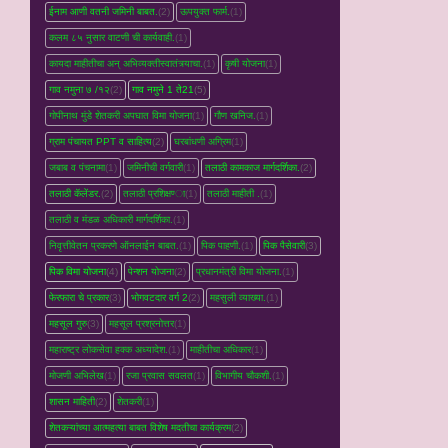
ईनाम आणी वतनी जमिनी बाबत.
(2)
ऊपयुक्त फार्म.
(1)
कलम ८५ नुसार वाटणी ची कार्यवाही.
(1)
कायदा माहीतीचा अन् अभिव्यक्तीस्वातंत्र्याचा.
(1)
कृषी योजना
(1)
गाव नमुना ७ /१२
(2)
गाव नमुने 1 ते21
(5)
गोपीनाथ मुंडे शेतकरी अपघात विमा योजना
(1)
गौण खनिज.
(1)
ग्राम पंचायत PPT व साहित्य
(2)
घरबांधणी अग्रिम
(1)
जबाब व पंचनामा
(1)
जमिनीची वर्गवारी
(1)
तलाठी कामकाज मार्गदर्शिका.
(2)
तलाठी कॅलेंडर.
(2)
तलाठी प्रशिक्षण्‍ा
(1)
तलाठी माहीती .
(1)
तलाठी व मंडळ अधिकारी मार्गदर्शिका.
(1)
निवृत्तीवेतन प्रकरणे ऑनलाईन बाबत.
(1)
पिक पाहणी.
(1)
पिक पैसेवारी
(3)
पिक विमा योजना
(4)
पेन्शन योजना
(2)
प्रधानमंत्री विमा योजना.
(1)
फेरफारा चे प्रकार
(3)
भोगवटदार वर्ग 2
(2)
महसुली व्‍याख्‍या.
(1)
महसूल गुरु
(3)
महसूल प्रश्रनोत्तर
(1)
महाराष्ट्र लोकसेवा हक्क अध्यादेश.
(1)
माहीतीचा अधिकार
(1)
मोजणी अभिलेख
(1)
रजा प्रवास सवलत
(1)
विभागीय चौकशी.
(1)
शासन माहिती
(2)
शेतकरी
(1)
शेतकऱ्यांच्‍या आत्महत्‍या बाबत विशेष मदतीचा कार्यक्रम
(2)