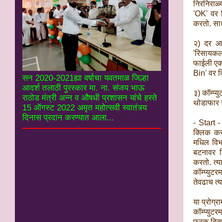
निरनिराळ्
'OK' वर क
करतो. साध
२) दर आठ
'रिसायकल
फाईली एका
Bin' वर क
सन 2020-2021ह्या वर्षाचा यवतमाळ जिल्हा
आदर्श तलाठी पुरस्कार मा. ना. संजय भाऊ
३) कॉम्प्य
राठोड मंत्री अन्न व औषधी प्रशासन यांचे हस्ते
थोडाफार स
15 ऑगस्ट 2022 अमृत महोत्सवी स्वातंत्र्य
दिनास प्रदान करण्यात आला...
- Start 
क्लिक करा
मधिल विभ
बटनावर क्
करतो. त्य
कॉम्प्युट
तेवढाच त्
या प्रोग्
कॉम्प्युट
फरक दिसू