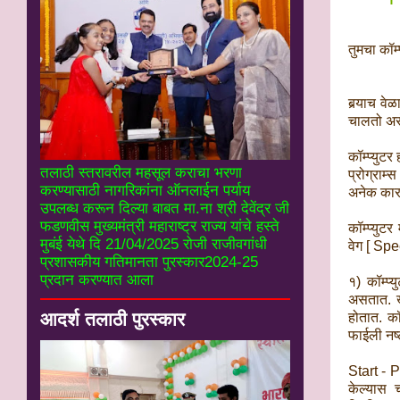
तुमचा कॉम
बर्‍याच व
चालतो असे
कॉम्प्युटर
तलाठी स्तरावरील महसूल कराचा भरणा
प्रोग्राम्
करण्यासाठी नागरिकांना ऑनलाईन पर्याय
अनेक कारण
उपलब्ध करून दिल्या बाबत मा.ना श्री देवेंद्र जी
फडणवीस मुख्यमंत्री महाराष्ट्र राज्य यांचे हस्ते
कॉम्प्युट
मुबंई येथे दि 21/04/2025 रोजी राजीवगांधी
वेग [ Spe
प्रशासकीय गतिमानता पुरस्कार2024-25
प्रदान करण्यात आला
१) कॉम्प्
असतात. ख
आदर्श तलाठी पुरस्कार
होतात. कॉ
फाईली नष्
Start - 
केल्यास 