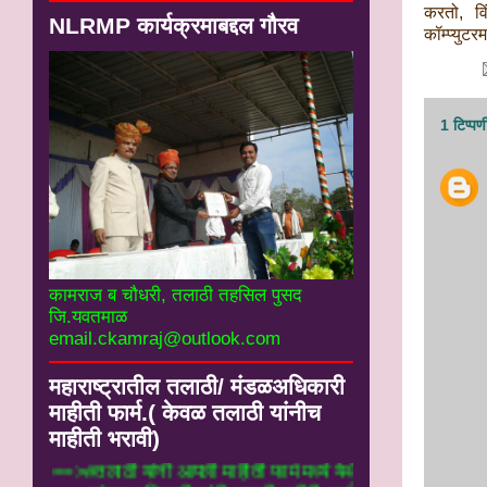
करतो, व
NLRMP कार्यक्रमाबद्दल गौरव
कॉम्प्युट
1 टिप्पण
कामराज ब चौधरी, तलाठी तहसिल पुसद
जि.यवतमाळ
email.ckamraj@outlook.com
महाराष्ट्रातील तलाठी/ मंडळअधिकारी
माहीती फार्म.( केवळ तलाठी यांनीच
माहीती भरावी)
==>#तलाठी यांनी आपली माहीती फार्म मध्ये येथे