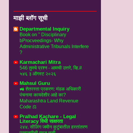
माझी ब्लॉग सूची
Departmental Inquiry
Book on " Disciplinary
bProcveedings- Why
Administrative Tribunals Interfere
?
Karmachari Mitra
546 तुमचे प्रश्न - आमची उत्तरे, व्हि.#
५४६ ३ ऑगस्ट २०२६
Mahsul Guru
🚜 शेतरस्ता प्रकरण: मंडळ अधिकारी
पंचनामा कायदेशीर आहे का?
Maharashtra Land Revenue
Code ⚖️
Pralhad Kachare - Legal
Literacy विधी साक्षरता
२४४. सीलिंग जमीन कुटुंबातील हस्तांतरण
परवानगीची गरज नाही