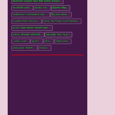
शेतकऱ्यांच्‍या आत्महत्‍या बाबत विशेष मदतीचा कार्यक्रम
(2)
शेतजमिनीची खरेदी
(1)
शेतातील रस्‍ते
(1)
सेवांतर्गत परिक्षा
(4)
स्वघोषणापत्र व स्वयंसाक्षांकना बाबत.
(1)
हिंदु वारसा कायदा.
(3)
COMPUTER TRICKS
(1)
DATE SETTING SOFTWARE
(1)
DCPS रक्‍कम खात्‍यात जमाकरणे बाबत.
(3)
GRAS ऑनलाईन कार्यपध्‍दती
(2)
INCOME TAX FILE
(8)
LAND LAW
(1)
MLRC
(1)
NPS
(1)
PMKISAN
(1)
UNICODE रुपांतरण.
(1)
VIDEO
(1)