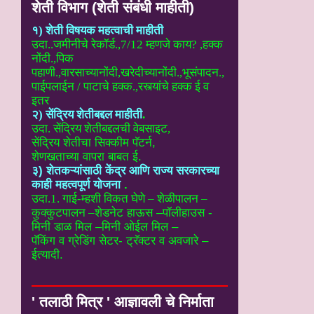
शेती विभाग (शेती संबंधी माहीती)
१) शेती विषयक महत्वाची माहीती
उदा..
जमीनीचे रेकॉर्ड.,7/12 म्हणजे काय? ,हक्क
नोंदी.,पिक
पहाणी.,वारसाच्यानोंदी
,खरेदीच्यानोंदी.,भूसंपादन.,
पाईपलाईन / पाटाचे हक्क.,रस्त्यांचे हक्क ई
व
इतर
२) सेंद्रिय शेतीबद्दल माहीती
.
उदा. सेंद्रिय शेतीबद्दलची वेबसाइट
,
सेंद्रिय शेतीचा सिक्कीम पॅटर्न,
शेणखताच्या वापरा बाबत ई.
३) शेतकऱ्यांसाठी केंद्र आणि राज्य सरकारच्या
काही महत्वपूर्ण योजना
.
उदा.1. गाई-म्हशी विकत घेणे – शेळीपालन –
कुक्कुटपालन –
शेडनेट हाऊस –पॉलीहाउस -
मिनी डाळ मिल –मिनी ओईल मिल –
पॅकिंग व ग्रेडिंग सेटर- ट्रॅक्टर व अवजारे –
ईत्यादी.
' तलाठी मित्र ' आज्ञावली चे निर्माता