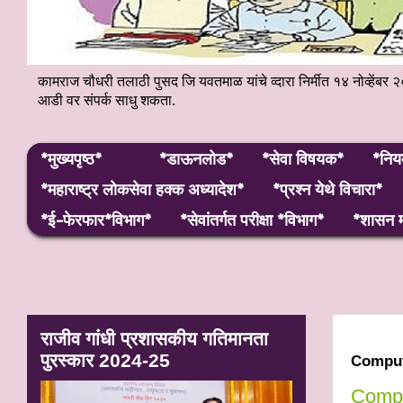
कामराज चौधरी तलाठी पुसद जि यवतमाळ यांचे व्दारा निर्मीत १४ नोव्हे
आडी वर संपर्क साधु शकता.
*मुख्यपृष्ठ*
*डाऊनलोड*
*सेवा विषयक*
*निय
*महाराष्ट्र लाेकसेवा हक्क अध्यादेश*
*प्रश्न येथे विचारा*
*ई-फेरफार*विभाग*
*सेवांतर्गत परीक्षा *विभाग*
*शासन म
राजीव गांधी प्रशासकीय गतिमानता
पुरस्कार 2024-25
Comput
Compu