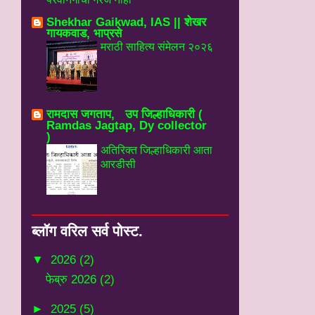
Shekhar Gaikwad, IAS || शेखर
गायकवाड, भाप्रसे
मराठी साहित्य संमेलन २०२६
रामदास जगताप, उप जिल्हाधिकारी (
Ramdas Jagtap, Dy collector
)
अतिरिक्त जिल्हाधिकारी आता
आरडीसी
ब्‍लॉग वरिल सर्व पोस्‍ट.
▼
2026
(2)
फेब्रु 2026
(2)
►
2025
(5)