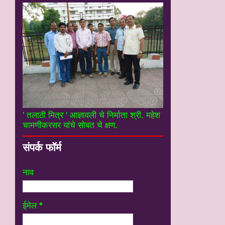
' तलाठी मित्र ' आज्ञावली चे निर्माता श्री. महेश
चामणीकरसर यांचे सोबत चे क्षण.
संपर्क फॉर्म
नाव
ईमेल
*