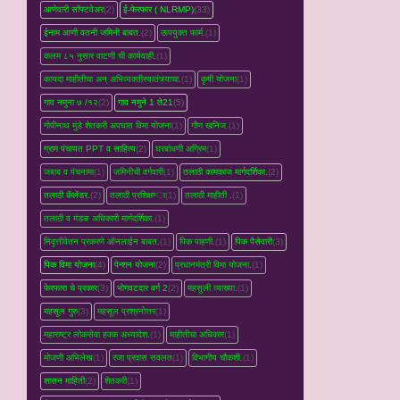
आणेवारी सॉफ्टवेअर
(2)
ई-फेरफार ( NLRMP)
(33)
ईनाम आणी वतनी जमिनी बाबत.
(2)
ऊपयुक्त फार्म.
(1)
कलम ८५ नुसार वाटणी ची कार्यवाही.
(1)
कायदा माहीतीचा अन् अभिव्यक्तीस्वातंत्र्याचा.
(1)
कृषी योजना
(1)
गाव नमुना ७ /१२
(2)
गाव नमुने 1 ते21
(5)
गोपीनाथ मुंडे शेतकरी अपघात विमा योजना
(1)
गौण खनिज.
(1)
ग्राम पंचायत PPT व साहित्य
(2)
घरबांधणी अग्रिम
(1)
जबाब व पंचनामा
(1)
जमिनीची वर्गवारी
(1)
तलाठी कामकाज मार्गदर्शिका.
(2)
तलाठी कॅलेंडर.
(2)
तलाठी प्रशिक्षण्‍ा
(1)
तलाठी माहीती .
(1)
तलाठी व मंडळ अधिकारी मार्गदर्शिका.
(1)
निवृत्तीवेतन प्रकरणे ऑनलाईन बाबत.
(1)
पिक पाहणी.
(1)
पिक पैसेवारी
(3)
पिक विमा योजना
(4)
पेन्शन योजना
(2)
प्रधानमंत्री विमा योजना.
(1)
फेरफारा चे प्रकार
(3)
भोगवटदार वर्ग 2
(2)
महसुली व्‍याख्‍या.
(1)
महसूल गुरु
(3)
महसूल प्रश्रनोत्तर
(1)
महाराष्ट्र लोकसेवा हक्क अध्यादेश.
(1)
माहीतीचा अधिकार
(1)
मोजणी अभिलेख
(1)
रजा प्रवास सवलत
(1)
विभागीय चौकशी.
(1)
शासन माहिती
(2)
शेतकरी
(1)