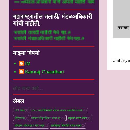
==>#मंडळ अधिकारी यांनी आपली माहीती फार्म मध
महाराष्ट्रातील तलाठी/ मंडळअधिकारी
यांची माहीती.
नमस्‍कार
ठी माहीती येथे पहा.#
डळअधिकारी माहीती येथे पहा.#
माझ्या विषयी
याची सदस्यत
IM
Kamraj Chaudhari
लोड करत आहे...
लेबल
101 लेख
(2)
७/१२ सदरी बिनशेती नोंद व आकार काढणेची पध्दती.
(1)
ॲग्रिस्टॅक
(1)
अंशदान निवृत्तीवेतन व्‍याज दर.
(1)
अकृषक वापर धोरण
(4)
अधिकार अभिलेख व गाव नमुने
(1)
अनधिकृत बिनशेती वापर नमुना
(2)