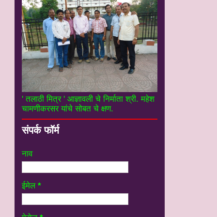
' तलाठी मित्र ' आज्ञावली चे निर्माता श्री. महेश
चामणीकरसर यांचे सोबत चे क्षण.
संपर्क फॉर्म
नाव
ईमेल
*