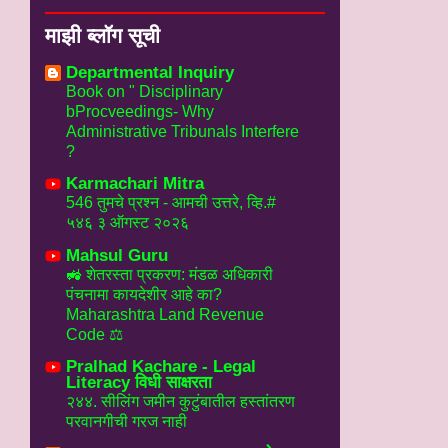
माझी ब्लॉग सूची
Departmental Inquiry
Book on " Disciplinary
bProcveedings- Why
Administrative Tribunals Interfere
?
Karmachari Mitra
546 तुमचे प्रश्न - आमची उत्तरे, व्हि.#
५४६ ३ ऑगस्ट २०२६
Mahsul Guru
🚜 शेतरस्ता प्रकरण: मंडळ अधिकारी
पंचनामा कायदेशीर आहे का?
Maharashtra Land Revenue
Code ⚖️
Pralhad Kachare - Legal
Literacy विधी साक्षरता
२४४. सीलिंग जमीन कुटुंबातील हस्तांतरण
परवानगीची गरज नाही