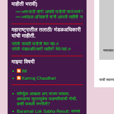
माहीती भरावी)
==>#तलाठी यांनी आपली माहीती फार्म मध्ये येथे भ
==>#मंडळ अधिकारी यांनी आपली माहीती फार्म मध्य
महाराष्ट्रातील तलाठी/ मंडळअधिकारी
यांची माहीती.
तलाठी माहीती येथे पहा.#
मंडळअधिकारी माहीती येथे पहा.#
नमस्‍कार
माझ्या विषयी
IM
Kamraj Chaudhari
याची सदस्यत
फॉर्म्युला आखला अन् भाजप फसला;
आवडत्या सुत्रामुळेच फडणवीसांची गोची,
कशी फसली रणनीती?
Baramati Lok Sabha Result: माणसं