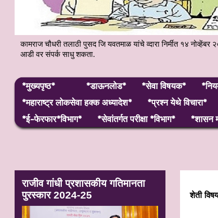
कामराज चौधरी तलाठी पुसद जि यवतमाळ यांचे व्दारा निर्मीत १४ नोव्हे
आडी वर संपर्क साधु शकता.
*मुख्यपृष्ठ*
*डाऊनलोड*
*सेवा विषयक*
*निय
*महाराष्ट्र लाेकसेवा हक्क अध्यादेश*
*प्रश्न येथे विचारा*
*ई-फेरफार*विभाग*
*सेवांतर्गत परीक्षा *विभाग*
*शासन म
राजीव गांधी प्रशासकीय गतिमानता
पुरस्कार 2024-25
शेती विष