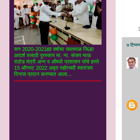
लेखक. 
संदर
७ टिप्पण्
सन 2020-2021ह्या वर्षाचा यवतमाळ जिल्हा
आदर्श तलाठी पुरस्कार मा. ना. संजय भाऊ
राठोड मंत्री अन्न व औषधी प्रशासन यांचे हस्ते
15 ऑगस्ट 2022 अमृत महोत्सवी स्वातंत्र्य
दिनास प्रदान करण्यात आला...