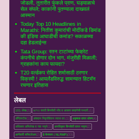
जोडली, तुतारीत फुंकले प्राण, घड्याळाचे
सेल संपले; काकांनी पुतण्याला दाखवलं
आस्मान
Today Top 10 Headlines in
Marathi: नितीश कुमारांची मोदींकडे डिमांड
की इंडिया आघाडीची कमांड? सकाळच्या
दहा हेडलाईन्स
Tata Group: रतन टाटांच्या फेव्हरेट
कंपनीचे होणार दोन भाग, मंजुरीही मिळाली;
ग्राहकांना काय फायदा?
T20 वर्ल्डकप रोहित शर्मासाठी ठरणार
विक्रमी ! आयर्लंडविरुद्ध सामन्यात हिटमॅन
रचणार इतिहास
लेबल
101 लेख
(2)
७/१२ सदरी बिनशेती नोंद व आकार काढणेची पध्दती.
(1)
ॲग्रिस्टॅक
(1)
अंशदान निवृत्तीवेतन व्‍याज दर.
(1)
अकृषक वापर धोरण
(4)
अधिकार अभिलेख व गाव नमुने
(1)
अनधिकृत बिनशेती वापर नमुना
(2)
आणेवारी सॉफ्टवेअर
(2)
ई-फेरफार ( NLRMP)
(33)