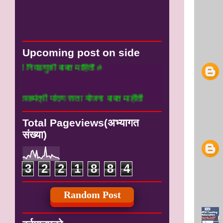
Upcoming post on side
िवडणुकी बाबत माहिती #
त्री पांदण रस्ता योजना बाबत माहीती
Total Pageviews(अभ्यागत
संख्या)
3
2
2
1
8
8
4
Random Post