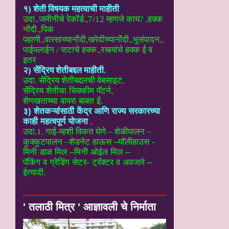
१) शेती विषयक महत्वाची माहीती
उदा..
जमीनीचे रेकॉर्ड.,7/12 म्हणजे काय? ,हक्क
नोंदी.,पिक
पहाणी.,वारसाच्यानोंदी
,खरेदीच्यानोंदी.,भूसंपादन.,
पाईपलाईन / पाटाचे हक्क.,रस्त्यांचे हक्क ई
व
इतर
२) सेंद्रिय शेतीबद्दल माहीती
.
उदा. सेंद्रिय शेतीबद्दलची वेबसाइट
,
सेंद्रिय शेतीचा सिक्कीम पॅटर्न,
शेणखताच्या वापरा बाबत ई.
३) शेतकऱ्यांसाठी केंद्र आणि राज्य सरकारच्या
काही महत्वपूर्ण योजना
.
उदा.1. गाई-म्हशी विकत घेणे – शेळीपालन –
कुक्कुटपालन –
शेडनेट हाऊस –पॉलीहाउस -
मिनी डाळ मिल –मिनी ओईल मिल –
पॅकिंग व ग्रेडिंग सेटर- ट्रॅक्टर व अवजारे –
ईत्यादी.
' तलाठी मित्र ' आज्ञावली चे निर्माता