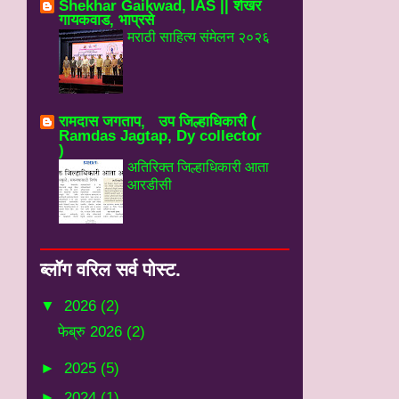
Shekhar Gaikwad, IAS || शेखर
गायकवाड, भाप्रसे
मराठी साहित्य संमेलन २०२६
रामदास जगताप, उप जिल्हाधिकारी (
Ramdas Jagtap, Dy collector
)
अतिरिक्त जिल्हाधिकारी आता
आरडीसी
ब्‍लॉग वरिल सर्व पोस्‍ट.
▼
2026
(2)
फेब्रु 2026
(2)
►
2025
(5)
►
2024
(1)