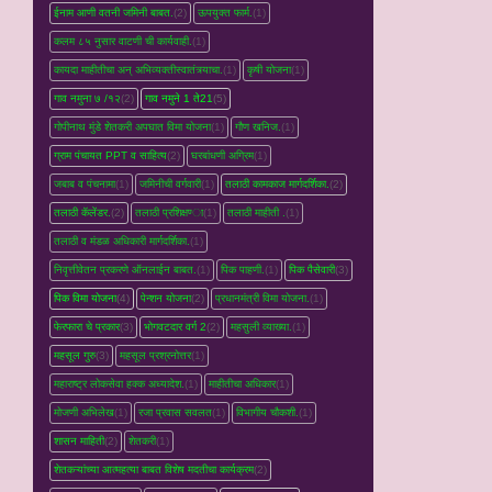
ईनाम आणी वतनी जमिनी बाबत.
(2)
ऊपयुक्त फार्म.
(1)
कलम ८५ नुसार वाटणी ची कार्यवाही.
(1)
कायदा माहीतीचा अन् अभिव्यक्तीस्वातंत्र्याचा.
(1)
कृषी योजना
(1)
गाव नमुना ७ /१२
(2)
गाव नमुने 1 ते21
(5)
गोपीनाथ मुंडे शेतकरी अपघात विमा योजना
(1)
गौण खनिज.
(1)
ग्राम पंचायत PPT व साहित्य
(2)
घरबांधणी अग्रिम
(1)
जबाब व पंचनामा
(1)
जमिनीची वर्गवारी
(1)
तलाठी कामकाज मार्गदर्शिका.
(2)
तलाठी कॅलेंडर.
(2)
तलाठी प्रशिक्षण्‍ा
(1)
तलाठी माहीती .
(1)
तलाठी व मंडळ अधिकारी मार्गदर्शिका.
(1)
निवृत्तीवेतन प्रकरणे ऑनलाईन बाबत.
(1)
पिक पाहणी.
(1)
पिक पैसेवारी
(3)
पिक विमा योजना
(4)
पेन्शन योजना
(2)
प्रधानमंत्री विमा योजना.
(1)
फेरफारा चे प्रकार
(3)
भोगवटदार वर्ग 2
(2)
महसुली व्‍याख्‍या.
(1)
महसूल गुरु
(3)
महसूल प्रश्रनोत्तर
(1)
महाराष्ट्र लोकसेवा हक्क अध्यादेश.
(1)
माहीतीचा अधिकार
(1)
मोजणी अभिलेख
(1)
रजा प्रवास सवलत
(1)
विभागीय चौकशी.
(1)
शासन माहिती
(2)
शेतकरी
(1)
शेतकऱ्यांच्‍या आत्महत्‍या बाबत विशेष मदतीचा कार्यक्रम
(2)