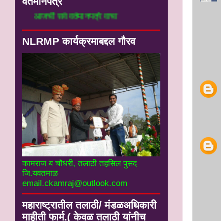
वर्तमानपत्रे
आजची सर्व वर्तमानपत्रे वाचा
NLRMP कार्यक्रमाबद्दल गौरव
कामराज ब चौधरी, तलाठी तहसिल पुसद
जि.यवतमाळ
email.ckamraj@outlook.com
महाराष्ट्रातील तलाठी/ मंडळअधिकारी
माहीती फार्म.( केवळ तलाठी यांनीच