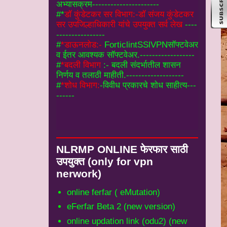
#
*डाऊनलोड:-
ForticlintSSlVPNसॉफ्टवेअर
व ईतर आवश्यक सॉफ्टवेअर.------------------
#
*बदली विभाग
:- बदली संदर्भातील शासन
निर्णय व तलाठी माहीती.-------------------
#
*शोध विभाग:
-विवीध प्रकारचे शोध साहीत्य---
------
NLRMP ONLINE फेरफार साठी
उपयुक्‍त (only for vpn
nerwork)
online ferfar ( eMutation)
eFerfar Beta 2 (new version)
online updation link (odu2) (new