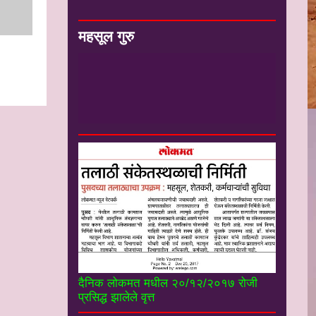
महसूल गुरु
#*
-
मा संजय कुंडेटकर सर सेवानिवृत्त
उपजिल्हाधिकारी यांचे ”महसूल गुरू” you tube
चॅनल----------------------
दैनिक लोकमत मधील २०/१२/२०१७ रोजी
प्रसिद्ध झालेले वृत्त