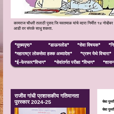
कामराज चौधरी तलाठी पुसद जि यवतमाळ यांचे व्दारा निर्मीत १४ नोव्
आडी वर संपर्क साधु शकता.
*मुख्यपृष्ठ*
*डाऊनलोड*
*सेवा विषयक*
*नि
*महाराष्ट्र लाेकसेवा हक्क अध्यादेश*
*प्रश्न येथे विचारा*
*ई-फेरफार*विभाग*
*सेवांतर्गत परीक्षा *विभाग*
*शासन 
राजीव गांधी प्रशासकीय गतिमानता
पुरस्कार 2024-25
सेवा पुस्त
सेवा पुस्त