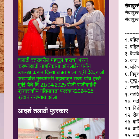
सेवापुस्
सेवापुस
सेवापुस
---------
१. पहिल
२. पहिल
३. वैद्य
तलाठी स्तरावरील महसूल कराचा भरणा
४. जात 
करण्यासाठी नागरिकांना ऑनलाईन पर्याय
५. भविष्
उपलब्ध करून दिल्या बाबत मा.ना श्री देवेंद्र जी
६. निवृत
फडणवीस मुख्यमंत्री महाराष्ट्र राज्य यांचे हस्ते
७. मृत्य
मुबंई येथे दि 21/04/2025 रोजी राजीवगांधी
८. गटवि
प्रशासकीय गतिमानता पुरस्कार2024-25
९. गटविम
प्रदान करण्यात आला
१०. गटव
११. विही
आदर्श तलाठी पुरस्कार
१२. सेवा
१३. वार्
१४. वार्
१५. नाव