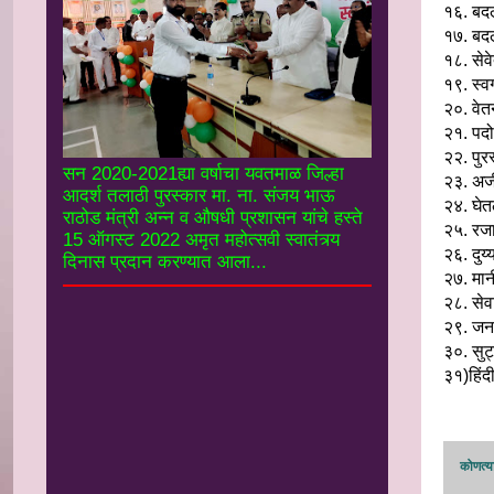
१६. बदल
१७. बदली
१८. सेव
१९. स्वग
२०. वेत
२१. पदो
२२. पुरस
सन 2020-2021ह्या वर्षाचा यवतमाळ जिल्हा
२३. अर्
आदर्श तलाठी पुरस्कार मा. ना. संजय भाऊ
२४. घेतल
राठोड मंत्री अन्न व औषधी प्रशासन यांचे हस्ते
२५. रजा
15 ऑगस्ट 2022 अमृत महोत्सवी स्वातंत्र्य
२६. दुय्
दिनास प्रदान करण्यात आला...
२७. मान
२८. सेव
२९. जन
३०. सुट
३१)हिंद
कोणत्या