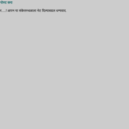
 पोस्ट करा
र.....! आपन या संकेतस्थळाला भेट दिल्‍याबद्यल धन्‍यवाद.