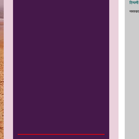
टिप्पणी
नमस्‍का