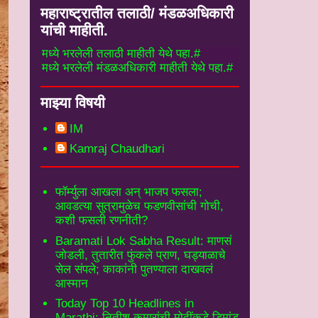
महाराष्ट्रातील तलाठी/ मंडळअधिकारी
यांची माहीती.
्ये भरलेली तलाठी माहीती येथे पहा.#
्ये भरलेली मंडळअधिकारी माहीती येथे पहा.#
माझ्या विषयी
IM
Kamraj Chaudhari
फॉर्म्युला आखला अन् भाजप फसला;
आवडत्या सुत्रामुळेच फडणवीसांची गोची,
कशी फसली रणनीती?
Baramati Lok Sabha Result: माणसं
जोडली, तुतारीत फुंकले प्राण, घड्याळाचे
सेल संपले; काकांनी पुतण्याला दाखवलं
आस्मान
Today Top 10 Headlines in
Marathi: नितीश कुमारांची मोदींकडे डिमांड