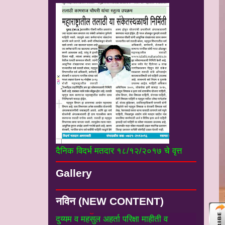
दैनिक विदर्भ मतदार १८/१२/२०१७ चे वृत्त
Gallery
#*
नियम व पुस्तके :-
तलाठी संवर्गातील विभागीय
दुय्यम व महसुल अहर्ता परिक्षा माहीती व
अभ्यासक्रम----------------------
नविन (NEW CONTENT)
#*
डॉ कुंडेटकर सर विभाग:-डॉ संजय कुंडेटकर
सर उपजिल्हाधिकारी यांचे उपयुक्त सर्व लेख
----
----------------