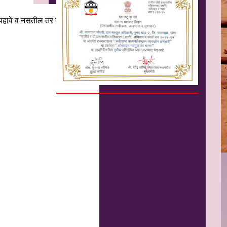
न पहावे व नसतील तर तशा नोंदी घेऊन