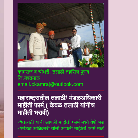
कामराज ब चौधरी, तलाठी तहसिल पुसद
जि.यवतमाळ
email.ckamraj@outlook.com
महाराष्ट्रातील तलाठी/ मंडळअधिकारी
माहीती फार्म.( केवळ तलाठी यांनीच
माहीती भरावी)
==>#तलाठी यांनी आपली माहीती फार्म मध्ये येथे भरा.#
==>#मंडळ अधिकारी यांनी आपली माहीती फार्म मध्ये येथे 