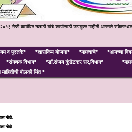
हेंबर २०१३ रोजी कार्यंवित तलाठी यांचे कार्यासाठी ऊपयुक्त माहीती असणारे 
यम व पुस्तके*
*शासकिय योजना*
*महत्वाचे*
*आमच्या विष
*संगणक विभाग*
*डॉ.संजय कुंडेटकर सर,विभाग*
*महार
माहितीची बोलकी भिंत *
ीका नोंदी.
ीका नोंदी