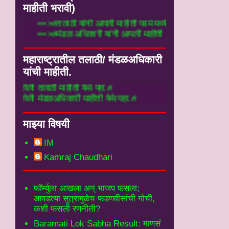
माहीती भरावी)
==>#तलाठी यांनी आपली माहीती फार्म मध्ये ये
==>#मंडळ अधिकारी यांनी आपली माहीती फार्म 
महाराष्ट्रातील तलाठी/ मंडळअधिकारी
यांची माहीती.
 माहीती येथे पहा.#
अधिकारी माहीती येथे पहा.#
माझ्या विषयी
IM
Kamraj Chaudhari
फॉर्म्युला आखला अन् भाजप फसला;
आवडत्या सुत्रामुळेच फडणवीसांची गोची,
कशी फसली रणनीती?
Baramati Lok Sabha Result: माणसं