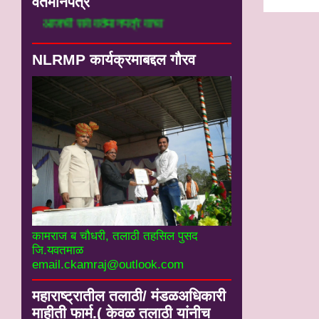
वर्तमानपत्रे
आजची सर्व वर्तमानपत्रे वाचा
NLRMP कार्यक्रमाबद्दल गौरव
कामराज ब चौधरी, तलाठी तहसिल पुसद
जि.यवतमाळ
email.ckamraj@outlook.com
महाराष्ट्रातील तलाठी/ मंडळअधिकारी
माहीती फार्म.( केवळ तलाठी यांनीच