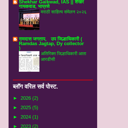
Shekhar Gaikwad, IAS || शेखर
गायकवाड, भाप्रसे
मराठी साहित्य संमेलन २०२६
रामदास जगताप, उप जिल्हाधिकारी (
Ramdas Jagtap, Dy collector
)
अतिरिक्त जिल्हाधिकारी आता
आरडीसी
ब्‍लॉग वरिल सर्व पोस्‍ट.
►
2026
(2)
►
2025
(5)
►
2024
(1)
►
2023
(2)