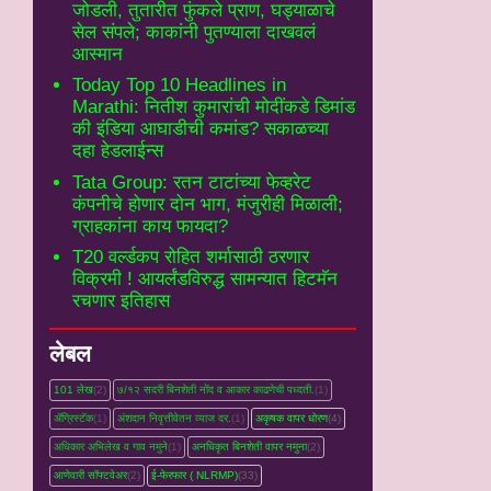
जोडली, तुतारीत फुंकले प्राण, घड्याळाचे
सेल संपले; काकांनी पुतण्याला दाखवलं
आस्मान
Today Top 10 Headlines in
Marathi: नितीश कुमारांची मोदींकडे डिमांड
की इंडिया आघाडीची कमांड? सकाळच्या
दहा हेडलाईन्स
Tata Group: रतन टाटांच्या फेव्हरेट
कंपनीचे होणार दोन भाग, मंजुरीही मिळाली;
ग्राहकांना काय फायदा?
T20 वर्ल्डकप रोहित शर्मासाठी ठरणार
विक्रमी ! आयर्लंडविरुद्ध सामन्यात हिटमॅन
रचणार इतिहास
लेबल
101 लेख
(2)
७/१२ सदरी बिनशेती नोंद व आकार काढणेची पध्दती.
(1)
ॲग्रिस्टॅक
(1)
अंशदान निवृत्तीवेतन व्‍याज दर.
(1)
अकृषक वापर धोरण
(4)
अधिकार अभिलेख व गाव नमुने
(1)
अनधिकृत बिनशेती वापर नमुना
(2)
आणेवारी सॉफ्टवेअर
(2)
ई-फेरफार ( NLRMP)
(33)