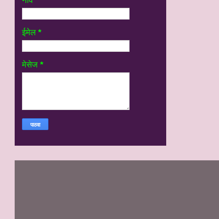
नाव
ईमेल
*
मेसेज
*