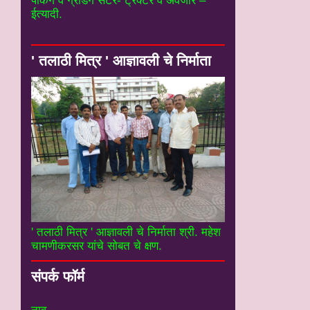
पॅकिंग व ग्रेडिंग सेटर- ट्रॅक्टर व अवजारे –
ईत्यादी.
' तलाठी मित्र ' आज्ञावली चे निर्माता
' तलाठी मित्र ' आज्ञावली चे निर्माता श्री. महेश
चामणीकरसर यांचे सोबत चे क्षण.
संपर्क फॉर्म