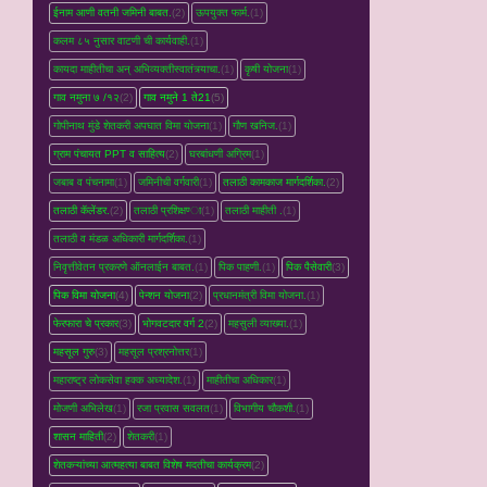
ईनाम आणी वतनी जमिनी बाबत.
(2)
ऊपयुक्त फार्म.
(1)
कलम ८५ नुसार वाटणी ची कार्यवाही.
(1)
कायदा माहीतीचा अन् अभिव्यक्तीस्वातंत्र्याचा.
(1)
कृषी योजना
(1)
गाव नमुना ७ /१२
(2)
गाव नमुने 1 ते21
(5)
गोपीनाथ मुंडे शेतकरी अपघात विमा योजना
(1)
गौण खनिज.
(1)
ग्राम पंचायत PPT व साहित्य
(2)
घरबांधणी अग्रिम
(1)
जबाब व पंचनामा
(1)
जमिनीची वर्गवारी
(1)
तलाठी कामकाज मार्गदर्शिका.
(2)
तलाठी कॅलेंडर.
(2)
तलाठी प्रशिक्षण्‍ा
(1)
तलाठी माहीती .
(1)
तलाठी व मंडळ अधिकारी मार्गदर्शिका.
(1)
निवृत्तीवेतन प्रकरणे ऑनलाईन बाबत.
(1)
पिक पाहणी.
(1)
पिक पैसेवारी
(3)
पिक विमा योजना
(4)
पेन्शन योजना
(2)
प्रधानमंत्री विमा योजना.
(1)
फेरफारा चे प्रकार
(3)
भोगवटदार वर्ग 2
(2)
महसुली व्‍याख्‍या.
(1)
महसूल गुरु
(3)
महसूल प्रश्रनोत्तर
(1)
महाराष्ट्र लोकसेवा हक्क अध्यादेश.
(1)
माहीतीचा अधिकार
(1)
मोजणी अभिलेख
(1)
रजा प्रवास सवलत
(1)
विभागीय चौकशी.
(1)
शासन माहिती
(2)
शेतकरी
(1)
शेतकऱ्यांच्‍या आत्महत्‍या बाबत विशेष मदतीचा कार्यक्रम
(2)