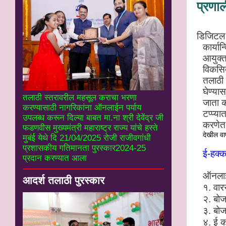
प्रणा
डिजिटल 
कार्या
आयुक्त
विकसि
तलाठी 
घेण्या
तलाठी स्तरावरील महसूल कराचा भरणा
जाता क
करण्यासाठी नागरिकांना ऑनलाईन पर्याय
टप्प्य
उपलब्ध करून दिल्या बाबत मा.ना श्री देवेंद्र जी
करणेत
फडणवीस मुख्यमंत्री महाराष्ट्र राज्य यांचे हस्ते
देखील वा
मुबंई येथे दि 21/04/2025 रोजी राजीवगांधी
प्रशासकीय गतिमानता पुरस्कार2024-25
ई-हक्क
प्रदान करण्यात आला
ऑनलाई
आदर्श तलाठी पुरस्कार
१. वार
२. बो
३. बो
४. ई क