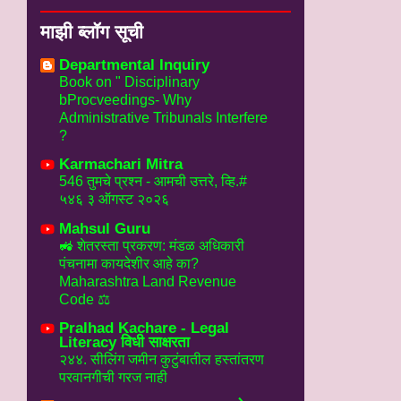
माझी ब्लॉग सूची
Departmental Inquiry
Book on " Disciplinary
bProcveedings- Why
Administrative Tribunals Interfere
?
Karmachari Mitra
546 तुमचे प्रश्न - आमची उत्तरे, व्हि.#
५४६ ३ ऑगस्ट २०२६
Mahsul Guru
🚜 शेतरस्ता प्रकरण: मंडळ अधिकारी
पंचनामा कायदेशीर आहे का?
Maharashtra Land Revenue
Code ⚖️
Pralhad Kachare - Legal
Literacy विधी साक्षरता
२४४. सीलिंग जमीन कुटुंबातील हस्तांतरण
परवानगीची गरज नाही