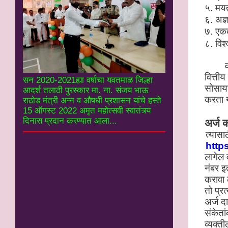
५. मय
६. अज्
७. एकत्
८. विश
वित्ती
सन 2020-2021ह्या वर्षाचा यवतमाळ जिल्हा
सोसायट
आदर्श तलाठी पुरस्कार मा. ना. संजय भाऊ
करता 
राठोड मंत्री अन्न व औषधी प्रशासन यांचे हस्ते
15 ऑगस्ट 2022 अमृत महोत्सवी स्वातंत्र्य
दिनास प्रदान करण्यात आला...
अर्ज 
त्यासा
http
लागेल व
नंबर इ
करावा 
तो प्र
अर्ज द
संकेता
व्यक्त