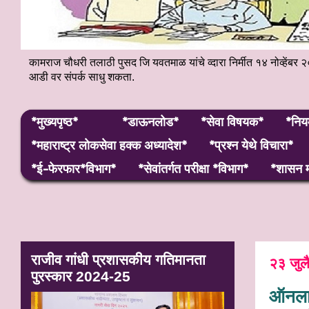
कामराज चौधरी तलाठी पुसद जि यवतमाळ यांचे व्दारा निर्मीत १४ नोव्हे
आडी वर संपर्क साधु शकता.
*मुख्यपृष्ठ*
*डाऊनलोड*
*सेवा विषयक*
*निय
*महाराष्ट्र लाेकसेवा हक्क अध्यादेश*
*प्रश्न येथे विचारा*
*ई-फेरफार*विभाग*
*सेवांतर्गत परीक्षा *विभाग*
*शासन म
राजीव गांधी प्रशासकीय गतिमानता
२३ जुल
पुरस्कार 2024-25
ऑनलाई