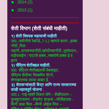
►
2014
(2)
►
2013
(1)
शेती विभाग (शेती संबंधी माहीती)
१) शेती विषयक महत्वाची माहीती
उदा..
जमीनीचे रेकॉर्ड.,7/12 म्हणजे काय? ,हक्क
नोंदी.,पिक
पहाणी.,वारसाच्यानोंदी
,खरेदीच्यानोंदी.,भूसंपादन.,
पाईपलाईन / पाटाचे हक्क.,रस्त्यांचे हक्क ई
व
इतर
२) सेंद्रिय शेतीबद्दल माहीती
.
उदा. सेंद्रिय शेतीबद्दलची वेबसाइट
,
सेंद्रिय शेतीचा सिक्कीम पॅटर्न,
शेणखताच्या वापरा बाबत ई.
३) शेतकऱ्यांसाठी केंद्र आणि राज्य सरकारच्या
काही महत्वपूर्ण योजना
.
उदा.1. गाई-म्हशी विकत घेणे – शेळीपालन –
कुक्कुटपालन –
शेडनेट हाऊस –पॉलीहाउस -
मिनी डाळ मिल –मिनी ओईल मिल –