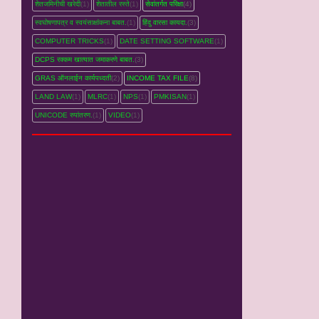
शेतजमिनीची खरेदी
(1)
शेतातील रस्‍ते
(1)
सेवांतर्गत परिक्षा
(4)
स्वघोषणापत्र व स्वयंसाक्षांकना बाबत.
(1)
हिंदु वारसा कायदा.
(3)
COMPUTER TRICKS
(1)
DATE SETTING SOFTWARE
(1)
DCPS रक्‍कम खात्‍यात जमाकरणे बाबत.
(3)
GRAS ऑनलाईन कार्यपध्‍दती
(2)
INCOME TAX FILE
(8)
LAND LAW
(1)
MLRC
(1)
NPS
(1)
PMKISAN
(1)
UNICODE रुपांतरण.
(1)
VIDEO
(1)