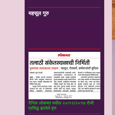
महसूल गुरु
#*
-
मा संजय कुंडेटकर सर सेवानिवृत्त
उपजिल्हाधिकारी यांचे ”महसूल गुरू” you tube
चॅनल----------------------
दैनिक लोकमत मधील २०/१२/२०१७ रोजी
प्रसिद्ध झालेले वृत्त