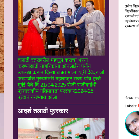
निवृत्ती
तसेच निवृ
निवृत्तीव
प्रणालीव्द
महालेखापाल
प्रकरण नव
तलाठी स्तरावरील महसूल कराचा भरणा
करण्यासाठी नागरिकांना ऑनलाईन पर्याय
उपलब्ध करून दिल्या बाबत मा.ना श्री देवेंद्र जी
फडणवीस मुख्यमंत्री महाराष्ट्र राज्य यांचे हस्ते
मुबंई येथे दि 21/04/2025 रोजी राजीवगांधी
प्रशासकीय गतिमानता पुरस्कार2024-25
प्रदान करण्यात आला
लेखक. का
Labels:
आदर्श तलाठी पुरस्कार