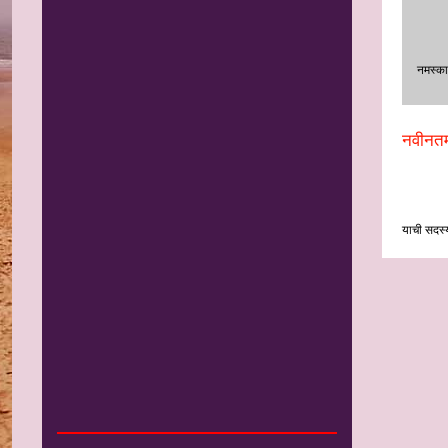
नमस्‍का
नवीनतम
याची सदस्य