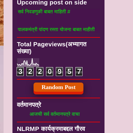
Upcoming post on side
 सर्व निवडणुकी बाबत माहिती #
 पालकमंत्री पांदण रस्ता योजना बाबत माहीती
Total Pageviews(अभ्यागत
संख्या)
3
2
2
0
9
5
7
Random Post
वर्तमानपत्रे
आजची सर्व वर्तमानपत्रे वाचा
NLRMP कार्यक्रमाबद्दल गौरव