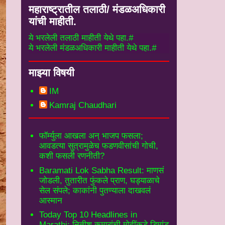
महाराष्ट्रातील तलाठी/ मंडळअधिकारी
यांची माहीती.
 भरलेली तलाठी माहीती येथे पहा.#
े भरलेली मंडळअधिकारी माहीती येथे पहा.#
माझ्या विषयी
IM
Kamraj Chaudhari
फॉर्म्युला आखला अन् भाजप फसला;
आवडत्या सुत्रामुळेच फडणवीसांची गोची,
कशी फसली रणनीती?
Baramati Lok Sabha Result: माणसं
जोडली, तुतारीत फुंकले प्राण, घड्याळाचे
सेल संपले; काकांनी पुतण्याला दाखवलं
आस्मान
Today Top 10 Headlines in
Marathi: नितीश कुमारांची मोदींकडे डिमांड