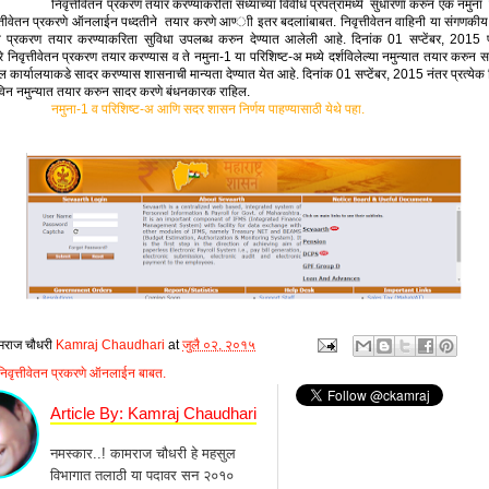
वेतन प्रकरण तयार करण्याकरीता सध्याच्या विवीध प्रपत्रांमध्‍ये सुधारणा करुन एक नमुना 
त्तीवेतन प्रकरणे ऑनलाईन पध्‍दतीने तयार करणे आण्‍ाी इतर बदलाांबाबत. निवृत्तीवेतन वाहिनी या संगणकीय
ेतन प्रकरण तयार करण्याकरिता सुविधा उपलब्ध करुन देण्यात आलेली आहे. दिनांक 01 सप्टेंबर, 2015
ारे निवृत्तीवेतन प्रकरण तयार करण्यास व ते नमुना-1 या परिशिष्‍ट-अ मध्ये दर्शविलेल्‍या नमुन्‍यात तयार करुन
 कार्यालयाकडे सादर करण्यास शासनाची मान्‍यता देण्यात येत आहे. दिनांक 01 सप्टेंबर, 2015 नंतर प्रत्येक न
िन नमुन्‍यात तयार करुन सादर करणे बंधनकारक राहि‍ल.
नमुना-1 व परिशिष्‍ट-अ आणि सदर शासन निर्णय पाहण्‍यासाठी येथे पहा.
मराज चौधरी
Kamraj Chaudhari
at
जुलै ०२, २०१५
निवृत्तीवेतन प्रकरणे ऑनलाईन बाबत.
Article By: Kamraj Chaudhari
नमस्कार..! कामराज चौधरी हे महसुल
विभागात तलाठी या पदावर सन २०१०