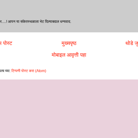
र.....! आपन या संकेतस्थळाला भेट दिल्‍याबद्यल धन्‍यवाद.
 पोस्ट
मुख्यपृष्ठ
थोडे जु
मोबाइल आवृत्ती पहा
त्व घ्या:
टिप्पणी पोस्ट करा (Atom)