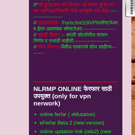
#
*डाऊनलोड:-
ForticlintSSlVPNसॉफ्टवेअर
व ईतर आवश्यक सॉफ्टवेअर.------------------
#
*बदली विभाग
:- बदली संदर्भातील शासन
निर्णय व तलाठी माहीती.-------------------
#
*शोध विभाग:
-विवीध प्रकारचे शोध साहीत्य---
------
NLRMP ONLINE फेरफार साठी
उपयुक्‍त (only for vpn
nerwork)
online ferfar ( eMutation)
eFerfar Beta 2 (new version)
online updation link (odu2) (new