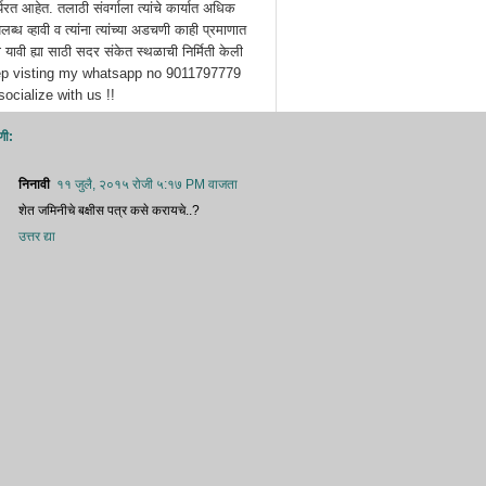
्यरत आहेत. तलाठी संवर्गाला त्यांचे कार्यात अधिक
ब्ध व्हावी व त्यांना त्यांच्या अडचणी काही प्रमाणात
यावी ह्या साठी सदर संकेत स्थळाची निर्मिती केली
ep visting my whatsapp no 9011797779
ocialize with us !!
णी:
निनावी
११ जुलै, २०१५ रोजी ५:१७ PM वाजता
शेत जमिनीचे बक्षीस पत्र कसे करायचे..?
उत्तर द्या