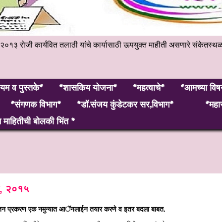
हेंबर २०१३ रोजी कार्यंवित तलाठी यांचे कार्यासाठी ऊपयुक्त माहीती असणारे 
यम व पुस्तके*
*शासकिय योजना*
*महत्वाचे*
*आमच्या विष
*संगणक विभाग*
*डॉ.संजय कुंडेटकर सर,विभाग*
*महार
माहितीची बोलकी भिंत *
ै, २०१५
ीवेतन प्रकरण एक नमुन्‍यात आॅनलाईन तयार करणे व इतर बदला बाबत.