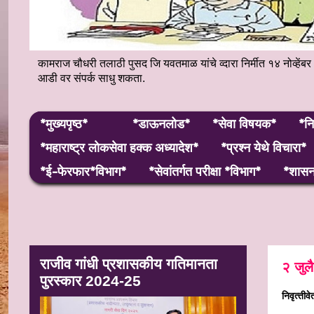
कामराज चौधरी तलाठी पुसद जि यवतमाळ यांचे व्दारा निर्मीत १४ नोव्
आडी वर संपर्क साधु शकता.
*मुख्यपृष्ठ*
*डाऊनलोड*
*सेवा विषयक*
*नि
*महाराष्ट्र लाेकसेवा हक्क अध्यादेश*
*प्रश्न येथे विचारा*
*ई-फेरफार*विभाग*
*सेवांतर्गत परीक्षा *विभाग*
*शासन 
राजीव गांधी प्रशासकीय गतिमानता
२ जुल
पुरस्कार 2024-25
निवृत्‍त