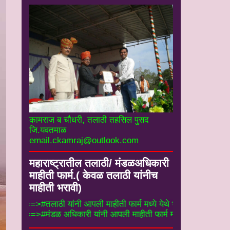
कामराज ब चौधरी, तलाठी तहसिल पुसद
जि.यवतमाळ
email.ckamraj@outlook.com
महाराष्ट्रातील तलाठी/ मंडळअधिकारी
माहीती फार्म.( केवळ तलाठी यांनीच
माहीती भरावी)
==>#तलाठी यांनी आपली माहीती फार्म मध्ये येथे भरा.#
==>#मंडळ अधिकारी यांनी आपली माहीती फार्म मध्ये येथ