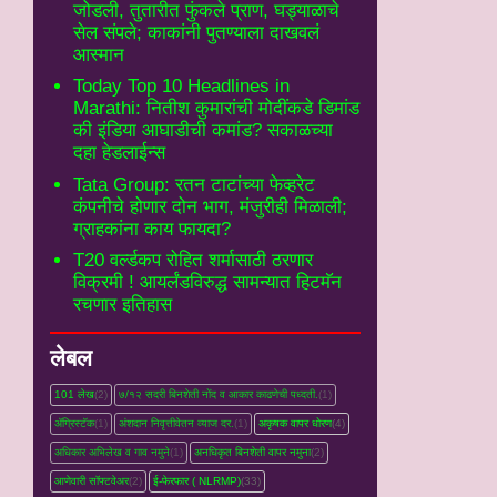
जोडली, तुतारीत फुंकले प्राण, घड्याळाचे
सेल संपले; काकांनी पुतण्याला दाखवलं
आस्मान
Today Top 10 Headlines in
Marathi: नितीश कुमारांची मोदींकडे डिमांड
की इंडिया आघाडीची कमांड? सकाळच्या
दहा हेडलाईन्स
Tata Group: रतन टाटांच्या फेव्हरेट
कंपनीचे होणार दोन भाग, मंजुरीही मिळाली;
ग्राहकांना काय फायदा?
T20 वर्ल्डकप रोहित शर्मासाठी ठरणार
विक्रमी ! आयर्लंडविरुद्ध सामन्यात हिटमॅन
रचणार इतिहास
लेबल
101 लेख
(2)
७/१२ सदरी बिनशेती नोंद व आकार काढणेची पध्दती.
(1)
ॲग्रिस्टॅक
(1)
अंशदान निवृत्तीवेतन व्‍याज दर.
(1)
अकृषक वापर धोरण
(4)
अधिकार अभिलेख व गाव नमुने
(1)
अनधिकृत बिनशेती वापर नमुना
(2)
आणेवारी सॉफ्टवेअर
(2)
ई-फेरफार ( NLRMP)
(33)