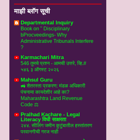
माझी ब्लॉग सूची
Departmental Inquiry
Book on " Disciplinary
bProcveedings- Why
Administrative Tribunals Interfere
?
Karmachari Mitra
546 तुमचे प्रश्न - आमची उत्तरे, व्हि.#
५४६ ३ ऑगस्ट २०२६
Mahsul Guru
🚜 शेतरस्ता प्रकरण: मंडळ अधिकारी
पंचनामा कायदेशीर आहे का?
Maharashtra Land Revenue
Code ⚖️
Pralhad Kachare - Legal
Literacy विधी साक्षरता
२४४. सीलिंग जमीन कुटुंबातील हस्तांतरण
परवानगीची गरज नाही