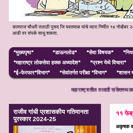
कामराज चौधरी तलाठी पुसद जि यवतमाळ यांचे व्दारा निर्मीत १४ नोव्हे
आडी वर संपर्क साधु शकता.
*मुख्यपृष्ठ*
*डाऊनलोड*
*सेवा विषयक*
*निय
*महाराष्ट्र लाेकसेवा हक्क अध्यादेश*
*प्रश्न येथे विचारा*
*ई-फेरफार*विभाग*
*सेवांतर्गत परीक्षा *विभाग*
*शासन म
महाराष्ट्रातील तलाठी संकेतस्थळावर आपले स
राजीव गांधी प्रशासकीय गतिमानता
११ फेब्
पुरस्कार 2024-25
अकृषक वा