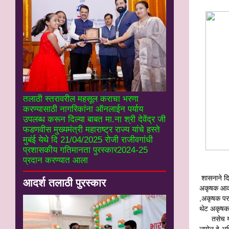
तलाठी स्तरावरील महसूल कराचा भरणा
करण्यासाठी नागरिकांना ऑनलाईन पर्याय
उपलब्ध करून दिल्या बाबत मा.ना श्री देवेंद्र जी
फडणवीस मुख्यमंत्री महाराष्ट्र राज्य यांचे हस्ते
मुबंई येथे दि 21/04/2025 रोजी राजीवगांधी
प्रशासकीय गतिमानता पुरस्कार2024-25
प्रदान करण्यात आला
शासनाने दि
आदर्श तलाठी पुरस्कार
अकृषक आकार
,अकृषक परव
थेट अकृषक 
तसेच या
लागेल हे अध