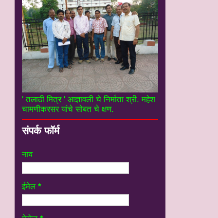
' तलाठी मित्र ' आज्ञावली चे निर्माता श्री. महेश
चामणीकरसर यांचे सोबत चे क्षण.
संपर्क फॉर्म
नाव
ईमेल
*