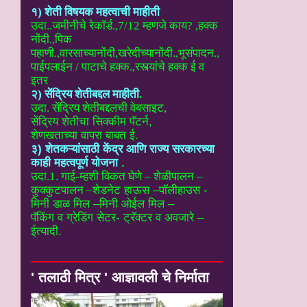
१) शेती विषयक महत्वाची माहीती
उदा..
जमीनीचे रेकॉर्ड.,7/12 म्हणजे काय? ,हक्क
नोंदी.,पिक
पहाणी.,वारसाच्यानोंदी
,खरेदीच्यानोंदी.,भूसंपादन.,
पाईपलाईन / पाटाचे हक्क.,रस्त्यांचे हक्क ई
व
इतर
२) सेंद्रिय शेतीबद्दल माहीती
.
उदा. सेंद्रिय शेतीबद्दलची वेबसाइट
,
सेंद्रिय शेतीचा सिक्कीम पॅटर्न,
शेणखताच्या वापरा बाबत ई.
३) शेतकऱ्यांसाठी केंद्र आणि राज्य सरकारच्या
काही महत्वपूर्ण योजना
.
उदा.1. गाई-म्हशी विकत घेणे – शेळीपालन –
कुक्कुटपालन –
शेडनेट हाऊस –पॉलीहाउस -
मिनी डाळ मिल –मिनी ओईल मिल –
पॅकिंग व ग्रेडिंग सेटर- ट्रॅक्टर व अवजारे –
ईत्यादी.
' तलाठी मित्र ' आज्ञावली चे निर्माता