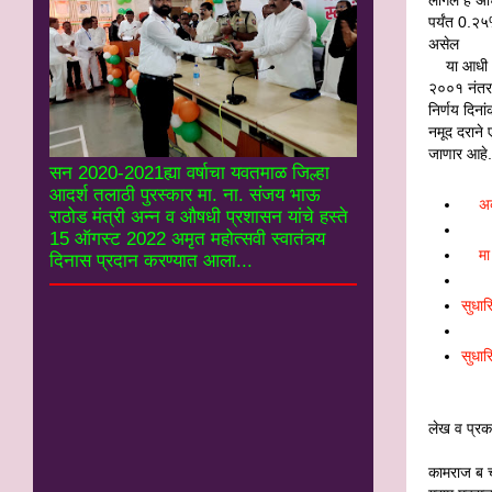
पर्यंत 0.
असेल
या आधी २०
२००१ नंतर 
निर्णय दिन
नमूद दराने
जाणार आहे.
सन 2020-2021ह्या वर्षाचा यवतमाळ जिल्हा
आदर्श तलाठी पुरस्कार मा. ना. संजय भाऊ
अक
राठोड मंत्री अन्न व औषधी प्रशासन यांचे हस्ते
15 ऑगस्ट 2022 अमृत महोत्सवी स्वातंत्र्य
मा
दिनास प्रदान करण्यात आला...
सुधार
सुधार
लेख व प्र
कामराज ब