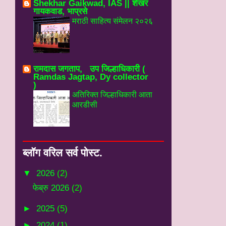
Shekhar Gaikwad, IAS || शेखर
गायकवाड, भाप्रसे
मराठी साहित्य संमेलन २०२६
रामदास जगताप, उप जिल्हाधिकारी (
Ramdas Jagtap, Dy collector
)
अतिरिक्त जिल्हाधिकारी आता
आरडीसी
ब्‍लॉग वरिल सर्व पोस्‍ट.
▼
2026
(2)
फेब्रु 2026
(2)
►
2025
(5)
►
2024
(1)