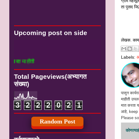
ग्राम महसू
ता पुसद जि
Upcoming post on side
लेखक. काम
# सर्व निवडणुकी बाबत 
#
Labels:
अ
# पालकमंत्री पांदण रस
Total Pageviews(अभ्यागत
संख्या)
पासुन कार्यर
माहीती उपलब्
3
2
2
2
0
2
1
मात करता या
आहे, keep
Please soc
Random Post
कोणत्याही