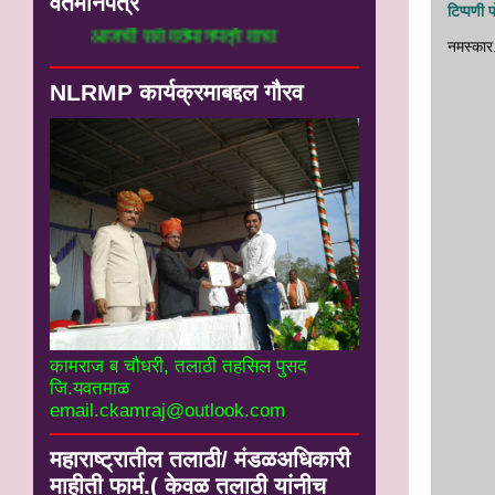
वर्तमानपत्रे
टिप्पणी 
आजची सर्व वर्तमानपत्रे वाचा
नमस्‍कार
NLRMP कार्यक्रमाबद्दल गौरव
कामराज ब चौधरी, तलाठी तहसिल पुसद
जि.यवतमाळ
email.ckamraj@outlook.com
महाराष्ट्रातील तलाठी/ मंडळअधिकारी
माहीती फार्म.( केवळ तलाठी यांनीच