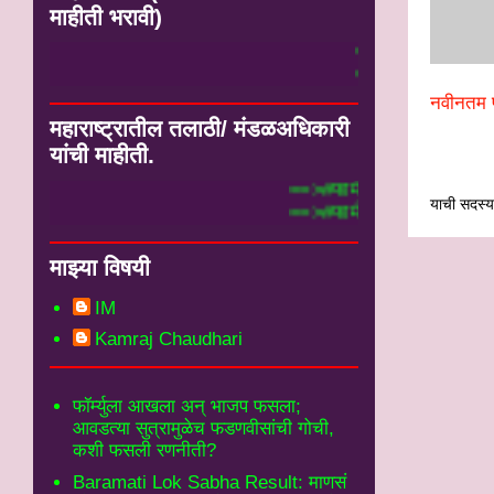
माहीती भरावी)
्ये येथे भरा.#
फार्म मध्ये येथे भरा.#
नवीनतम प
महाराष्ट्रातील तलाठी/ मंडळअधिकारी
यांची माहीती.
==>#फार्म मध्ये भरलेली तलाठी माहीती येथे पहा.#
याची सदस्यत
==>#फार्म मध्ये भरलेली मंडळअधिकारी माहीती येथ
माझ्या विषयी
IM
Kamraj Chaudhari
फॉर्म्युला आखला अन् भाजप फसला;
आवडत्या सुत्रामुळेच फडणवीसांची गोची,
कशी फसली रणनीती?
Baramati Lok Sabha Result: माणसं