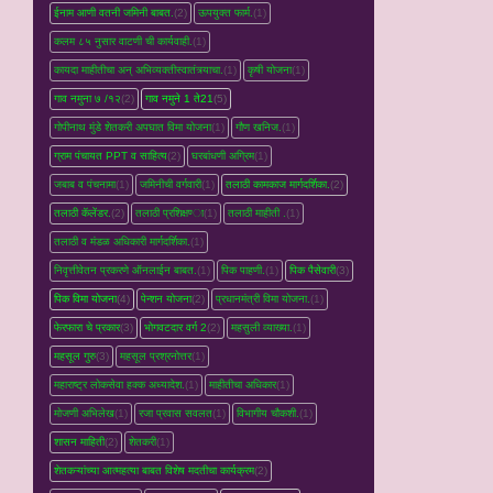
ईनाम आणी वतनी जमिनी बाबत.
(2)
ऊपयुक्त फार्म.
(1)
कलम ८५ नुसार वाटणी ची कार्यवाही.
(1)
कायदा माहीतीचा अन् अभिव्यक्तीस्वातंत्र्याचा.
(1)
कृषी योजना
(1)
गाव नमुना ७ /१२
(2)
गाव नमुने 1 ते21
(5)
गोपीनाथ मुंडे शेतकरी अपघात विमा योजना
(1)
गौण खनिज.
(1)
ग्राम पंचायत PPT व साहित्य
(2)
घरबांधणी अग्रिम
(1)
जबाब व पंचनामा
(1)
जमिनीची वर्गवारी
(1)
तलाठी कामकाज मार्गदर्शिका.
(2)
तलाठी कॅलेंडर.
(2)
तलाठी प्रशिक्षण्‍ा
(1)
तलाठी माहीती .
(1)
तलाठी व मंडळ अधिकारी मार्गदर्शिका.
(1)
निवृत्तीवेतन प्रकरणे ऑनलाईन बाबत.
(1)
पिक पाहणी.
(1)
पिक पैसेवारी
(3)
पिक विमा योजना
(4)
पेन्शन योजना
(2)
प्रधानमंत्री विमा योजना.
(1)
फेरफारा चे प्रकार
(3)
भोगवटदार वर्ग 2
(2)
महसुली व्‍याख्‍या.
(1)
महसूल गुरु
(3)
महसूल प्रश्रनोत्तर
(1)
महाराष्ट्र लोकसेवा हक्क अध्यादेश.
(1)
माहीतीचा अधिकार
(1)
मोजणी अभिलेख
(1)
रजा प्रवास सवलत
(1)
विभागीय चौकशी.
(1)
शासन माहिती
(2)
शेतकरी
(1)
शेतकऱ्यांच्‍या आत्महत्‍या बाबत विशेष मदतीचा कार्यक्रम
(2)