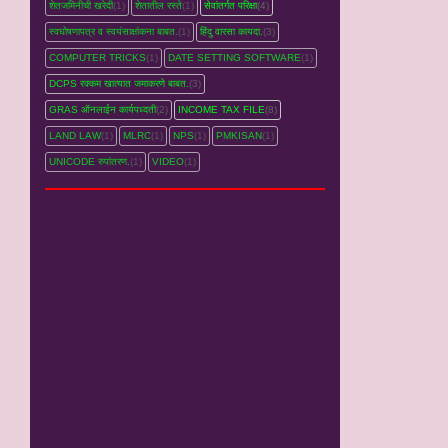
शेतजमिनीची खरेदी
(1)
शेतातील रस्‍ते
(1)
सेवांतर्गत परिक्षा
(4)
स्वघोषणापत्र व स्वयंसाक्षांकना बाबत.
(1)
हिंदु वारसा कायदा.
(3)
COMPUTER TRICKS
(1)
DATE SETTING SOFTWARE
(1)
DCPS रक्‍कम खात्‍यात जमाकरणे बाबत.
(3)
GRAS ऑनलाईन कार्यपध्‍दती
(2)
INCOME TAX FILE
(8)
LAND LAW
(1)
MLRC
(1)
NPS
(1)
PMKISAN
(1)
UNICODE रुपांतरण.
(1)
VIDEO
(1)