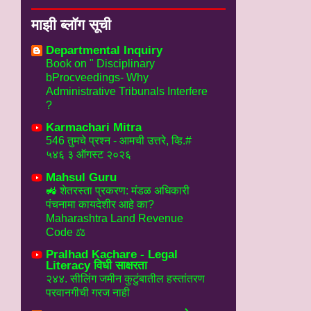
माझी ब्लॉग सूची
Departmental Inquiry
Book on " Disciplinary
bProcveedings- Why
Administrative Tribunals Interfere
?
Karmachari Mitra
546 तुमचे प्रश्न - आमची उत्तरे, व्हि.#
५४६ ३ ऑगस्ट २०२६
Mahsul Guru
🚜 शेतरस्ता प्रकरण: मंडळ अधिकारी
पंचनामा कायदेशीर आहे का?
Maharashtra Land Revenue
Code ⚖️
Pralhad Kachare - Legal
Literacy विधी साक्षरता
२४४. सीलिंग जमीन कुटुंबातील हस्तांतरण
परवानगीची गरज नाही