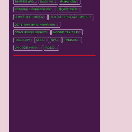
शेतजमिनीची खरेदी
(1)
शेतातील रस्‍ते
(1)
सेवांतर्गत परिक्षा
(4)
स्वघोषणापत्र व स्वयंसाक्षांकना बाबत.
(1)
हिंदु वारसा कायदा.
(3)
COMPUTER TRICKS
(1)
DATE SETTING SOFTWARE
(1)
DCPS रक्‍कम खात्‍यात जमाकरणे बाबत.
(3)
GRAS ऑनलाईन कार्यपध्‍दती
(2)
INCOME TAX FILE
(8)
LAND LAW
(1)
MLRC
(1)
NPS
(1)
PMKISAN
(1)
UNICODE रुपांतरण.
(1)
VIDEO
(1)