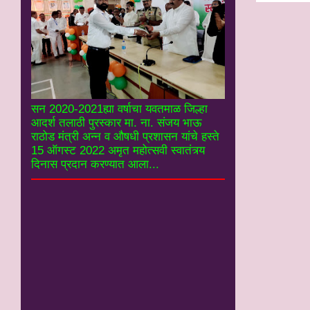
सन 2020-2021ह्या वर्षाचा यवतमाळ जिल्हा
आदर्श तलाठी पुरस्कार मा. ना. संजय भाऊ
राठोड मंत्री अन्न व औषधी प्रशासन यांचे हस्ते
15 ऑगस्ट 2022 अमृत महोत्सवी स्वातंत्र्य
दिनास प्रदान करण्यात आला...