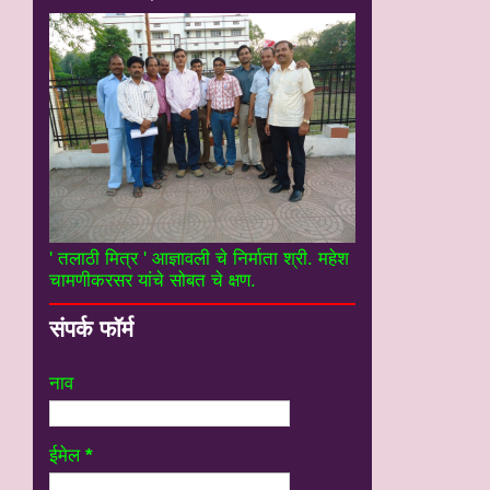
' तलाठी मित्र ' आज्ञावली चे निर्माता श्री. महेश
चामणीकरसर यांचे सोबत चे क्षण.
संपर्क फॉर्म
नाव
ईमेल
*