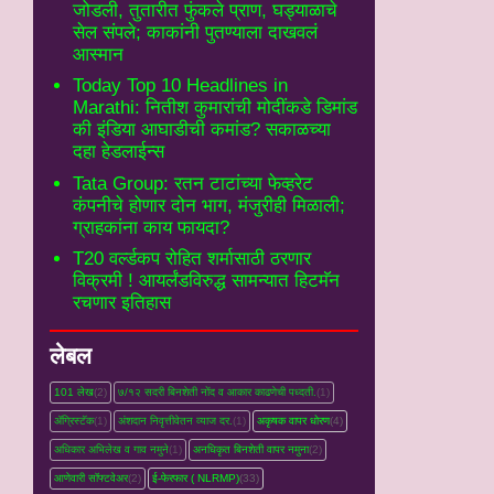
जोडली, तुतारीत फुंकले प्राण, घड्याळाचे
सेल संपले; काकांनी पुतण्याला दाखवलं
आस्मान
Today Top 10 Headlines in
Marathi: नितीश कुमारांची मोदींकडे डिमांड
की इंडिया आघाडीची कमांड? सकाळच्या
दहा हेडलाईन्स
Tata Group: रतन टाटांच्या फेव्हरेट
कंपनीचे होणार दोन भाग, मंजुरीही मिळाली;
ग्राहकांना काय फायदा?
T20 वर्ल्डकप रोहित शर्मासाठी ठरणार
विक्रमी ! आयर्लंडविरुद्ध सामन्यात हिटमॅन
रचणार इतिहास
लेबल
101 लेख
(2)
७/१२ सदरी बिनशेती नोंद व आकार काढणेची पध्दती.
(1)
ॲग्रिस्टॅक
(1)
अंशदान निवृत्तीवेतन व्‍याज दर.
(1)
अकृषक वापर धोरण
(4)
अधिकार अभिलेख व गाव नमुने
(1)
अनधिकृत बिनशेती वापर नमुना
(2)
आणेवारी सॉफ्टवेअर
(2)
ई-फेरफार ( NLRMP)
(33)