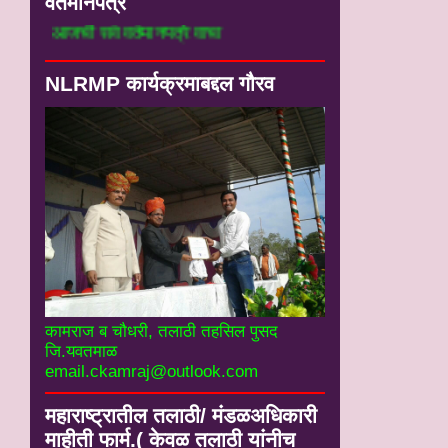
वर्तमानपत्रे
आजची सर्व वर्तमानपत्रे वाचा
NLRMP कार्यक्रमाबद्दल गौरव
कामराज ब चौधरी, तलाठी तहसिल पुसद
जि.यवतमाळ
email.ckamraj@outlook.com
महाराष्ट्रातील तलाठी/ मंडळअधिकारी
माहीती फार्म.( केवळ तलाठी यांनीच