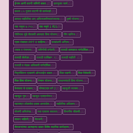
ईनाम आणी वतनी जमिनी बाबत.
(2)
ऊपयुक्त फार्म.
(1)
कलम ८५ नुसार वाटणी ची कार्यवाही.
(1)
कायदा माहीतीचा अन् अभिव्यक्तीस्वातंत्र्याचा.
(1)
कृषी योजना
(1)
गाव नमुना ७ /१२
(2)
गाव नमुने 1 ते21
(5)
गोपीनाथ मुंडे शेतकरी अपघात विमा योजना
(1)
गौण खनिज.
(1)
ग्राम पंचायत PPT व साहित्य
(2)
घरबांधणी अग्रिम
(1)
जबाब व पंचनामा
(1)
जमिनीची वर्गवारी
(1)
तलाठी कामकाज मार्गदर्शिका.
(2)
तलाठी कॅलेंडर.
(2)
तलाठी प्रशिक्षण्‍ा
(1)
तलाठी माहीती .
(1)
तलाठी व मंडळ अधिकारी मार्गदर्शिका.
(1)
निवृत्तीवेतन प्रकरणे ऑनलाईन बाबत.
(1)
पिक पाहणी.
(1)
पिक पैसेवारी
(3)
पिक विमा योजना
(4)
पेन्शन योजना
(2)
प्रधानमंत्री विमा योजना.
(1)
फेरफारा चे प्रकार
(3)
भोगवटदार वर्ग 2
(2)
महसुली व्‍याख्‍या.
(1)
महसूल गुरु
(3)
महसूल प्रश्रनोत्तर
(1)
महाराष्ट्र लोकसेवा हक्क अध्यादेश.
(1)
माहीतीचा अधिकार
(1)
मोजणी अभिलेख
(1)
रजा प्रवास सवलत
(1)
विभागीय चौकशी.
(1)
शासन माहिती
(2)
शेतकरी
(1)
शेतकऱ्यांच्‍या आत्महत्‍या बाबत विशेष मदतीचा कार्यक्रम
(2)