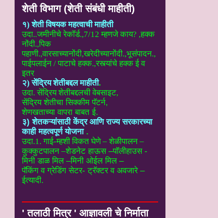
शेती विभाग (शेती संबंधी माहीती)
१) शेती विषयक महत्वाची माहीती
उदा..
जमीनीचे रेकॉर्ड.,7/12 म्हणजे काय? ,हक्क
नोंदी.,पिक
पहाणी.,वारसाच्यानोंदी
,खरेदीच्यानोंदी.,भूसंपादन.,
पाईपलाईन / पाटाचे हक्क.,रस्त्यांचे हक्क ई
व
इतर
२) सेंद्रिय शेतीबद्दल माहीती
.
उदा. सेंद्रिय शेतीबद्दलची वेबसाइट
,
सेंद्रिय शेतीचा सिक्कीम पॅटर्न,
शेणखताच्या वापरा बाबत ई.
३) शेतकऱ्यांसाठी केंद्र आणि राज्य सरकारच्या
काही महत्वपूर्ण योजना
.
उदा.1. गाई-म्हशी विकत घेणे – शेळीपालन –
कुक्कुटपालन –
शेडनेट हाऊस –पॉलीहाउस -
मिनी डाळ मिल –मिनी ओईल मिल –
पॅकिंग व ग्रेडिंग सेटर- ट्रॅक्टर व अवजारे –
ईत्यादी.
' तलाठी मित्र ' आज्ञावली चे निर्माता