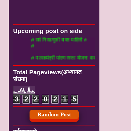
Upcoming post on side
# सर्व निवडणुकी बाबत माहिती #
#
# पालकमंत्री पांदण रस्ता योजना बाबत माहीती
Total Pageviews(अभ्यागत
संख्या)
3
2
2
0
2
1
5
Random Post