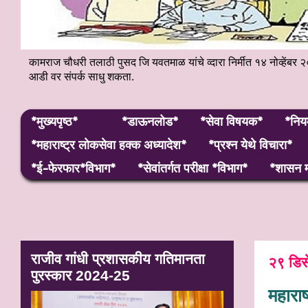
कामराज चौधरी तलाठी पुसद जि यवतमाळ यांचे व्दारा निर्मीत १४ नोव्हे
आडी वर संपर्क साधु शकता.
*मुख्यपृष्ठ*
*डाऊनलोड*
*सेवा विषयक*
*निय
*महाराष्ट्र लाेकसेवा हक्क अध्यादेश*
*प्रश्न येथे विचारा*
*ई-फेरफार*विभाग*
*सेवांतर्गत परीक्षा *विभाग*
*शासन म
मह
राजीव गांधी प्रशासकीय गतिमानता
२९ डिस
पुरस्कार 2024-25
महाराष