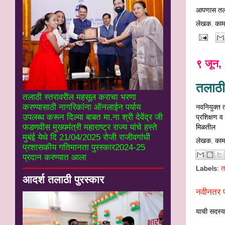
आपणास तलाठ
लेखक. काम
९ जून,
तलाठी 
तलाठी स्तरावरील महसूल कराचा भरणा
करण्यासाठी नागरिकांना ऑनलाईन पर्याय
नवनियुक्त तल
उपलब्ध करून दिल्या बाबत मा.ना श्री देवेंद्र जी
प्रशिक्षण व
फडणवीस मुख्यमंत्री महाराष्ट्र राज्य यांचे हस्ते
मिळतील
मुबंई येथे दि 21/04/2025 रोजी राजीवगांधी
लेखक. काम
प्रशासकीय गतिमानता पुरस्कार2024-25
प्रदान करण्यात आला
Labels:
त
आदर्श तलाठी पुरस्कार
नवीनतर प
याची सदस्यत