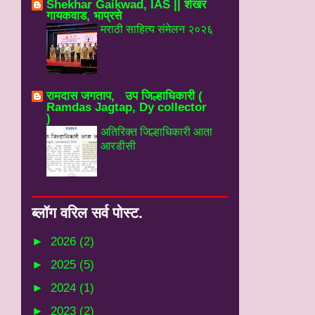
Shekhar Gaikwad, IAS || शेखर
गायकवाड, भाप्रसे
मराठी साहित्य संमेलन २०२६
रामदास जगताप, उप जिल्हाधिकारी (
Ramdas Jagtap, Dy collector
)
अतिरिक्त जिल्हाधिकारी आता
आरडीसी
ब्‍लॉग वरिल सर्व पोस्‍ट.
►
2026
(2)
►
2025
(5)
►
2024
(1)
►
2023
(2)