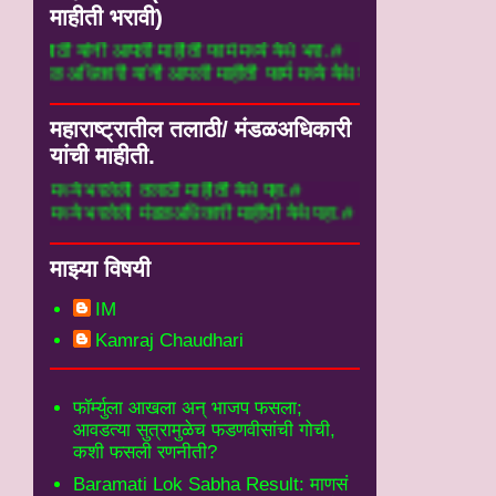
माहीती भरावी)
==>#तलाठी यांनी आपली माहीती फार्म मध्ये येथे भरा.#
==>#मंडळ अधिकारी यांनी आपली माहीती फार्म मध्ये येथे भर
महाराष्ट्रातील तलाठी/ मंडळअधिकारी
यांची माहीती.
ली तलाठी माहीती येथे पहा.#
ेली मंडळअधिकारी माहीती येथे पहा.#
माझ्या विषयी
IM
Kamraj Chaudhari
फॉर्म्युला आखला अन् भाजप फसला;
आवडत्या सुत्रामुळेच फडणवीसांची गोची,
कशी फसली रणनीती?
Baramati Lok Sabha Result: माणसं