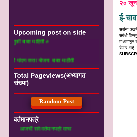
२० जू
ई-चावड
सर्वांना कळ
Upcoming post on side
संबंधी विस्त
माध्यमातुन 
ाबत माहिती #
येणार आहे. 
SUBSCR
 रस्ता योजना बाबत माहीती
Total Pageviews(अभ्यागत
संख्या)
Random Post
वर्तमानपत्रे
आजची सर्व वर्तमानपत्रे वाचा