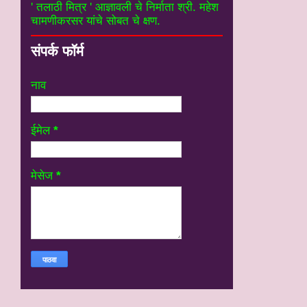
' तलाठी मित्र ' आज्ञावली चे निर्माता श्री. महेश
चामणीकरसर यांचे सोबत चे क्षण.
संपर्क फॉर्म
नाव
ईमेल
*
मेसेज
*