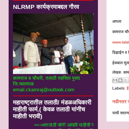
NLRMP कार्यक्रमाबद्दल गौरव
आपला
कामराज चौ
www.tala
डिझाईन व नि
ईकबाल मुला
लेखक. काम
कामराज ब चौधरी, तलाठी तहसिल पुसद
जि.यवतमाळ
Labels:
ई
email.ckamraj@outlook.com
महाराष्ट्रातील तलाठी/ मंडळअधिकारी
नवीनतर प
माहीती फार्म.( केवळ तलाठी यांनीच
याची सदस्यत
माहीती भरावी)
==>#तलाठी यांनी आपली माहीती फार्म 