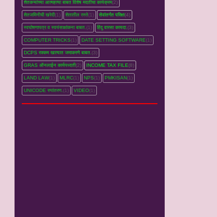
शेतकऱ्यांच्‍या आत्महत्‍या बाबत विशेष मदतीचा कार्यक्रम
(2)
शेतजमिनीची खरेदी
(1)
शेतातील रस्‍ते
(1)
सेवांतर्गत परिक्षा
(4)
स्वघोषणापत्र व स्वयंसाक्षांकना बाबत.
(1)
हिंदु वारसा कायदा.
(3)
COMPUTER TRICKS
(1)
DATE SETTING SOFTWARE
(1)
DCPS रक्‍कम खात्‍यात जमाकरणे बाबत.
(3)
GRAS ऑनलाईन कार्यपध्‍दती
(2)
INCOME TAX FILE
(8)
LAND LAW
(1)
MLRC
(1)
NPS
(1)
PMKISAN
(1)
UNICODE रुपांतरण.
(1)
VIDEO
(1)