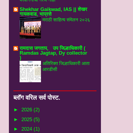
Shekhar Gaikwad, IAS || शेखर
गायकवाड, भाप्रसे
मराठी साहित्य संमेलन २०२६
रामदास जगताप, उप जिल्हाधिकारी (
Ramdas Jagtap, Dy collector
)
अतिरिक्त जिल्हाधिकारी आता
आरडीसी
ब्‍लॉग वरिल सर्व पोस्‍ट.
►
2026
(2)
►
2025
(5)
►
2024
(1)