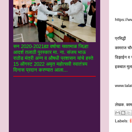
https://
प्रसिद्धी
सन 2020-2021ह्या वर्षाचा यवतमाळ जिल्हा
कामराज चौध
आदर्श तलाठी पुरस्कार मा. ना. संजय भाऊ
डिझाईन व च
राठोड मंत्री अन्न व औषधी प्रशासन यांचे हस्ते
15 ऑगस्ट 2022 अमृत महोत्सवी स्वातंत्र्य
इकबाल मुला
दिनास प्रदान करण्यात आला...
www.tala
लेखक. काम
Labels:
ई