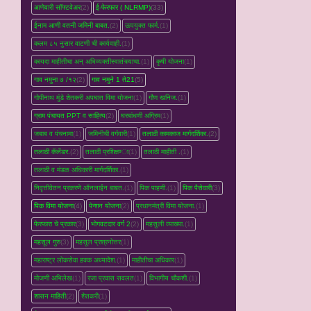
आणेवारी सॉफ्टवेअर
(2)
ई-फेरफार ( NLRMP)
(33)
ईनाम आणी वतनी जमिनी बाबत.
(2)
ऊपयुक्त फार्म.
(1)
कलम ८५ नुसार वाटणी ची कार्यवाही.
(1)
कायदा माहीतीचा अन् अभिव्यक्तीस्वातंत्र्याचा.
(1)
कृषी योजना
(1)
गाव नमुना ७ /१२
(2)
गाव नमुने 1 ते21
(5)
गोपीनाथ मुंडे शेतकरी अपघात विमा योजना
(1)
गौण खनिज.
(1)
ग्राम पंचायत PPT व साहित्य
(2)
घरबांधणी अग्रिम
(1)
जबाब व पंचनामा
(1)
जमिनीची वर्गवारी
(1)
तलाठी कामकाज मार्गदर्शिका.
(2)
तलाठी कॅलेंडर.
(2)
तलाठी प्रशिक्षण्‍ा
(1)
तलाठी माहीती .
(1)
तलाठी व मंडळ अधिकारी मार्गदर्शिका.
(1)
निवृत्तीवेतन प्रकरणे ऑनलाईन बाबत.
(1)
पिक पाहणी.
(1)
पिक पैसेवारी
(3)
पिक विमा योजना
(4)
पेन्शन योजना
(2)
प्रधानमंत्री विमा योजना.
(1)
फेरफारा चे प्रकार
(3)
भोगवटदार वर्ग 2
(2)
महसुली व्‍याख्‍या.
(1)
महसूल गुरु
(3)
महसूल प्रश्रनोत्तर
(1)
महाराष्ट्र लोकसेवा हक्क अध्यादेश.
(1)
माहीतीचा अधिकार
(1)
मोजणी अभिलेख
(1)
रजा प्रवास सवलत
(1)
विभागीय चौकशी.
(1)
शासन माहिती
(2)
शेतकरी
(1)