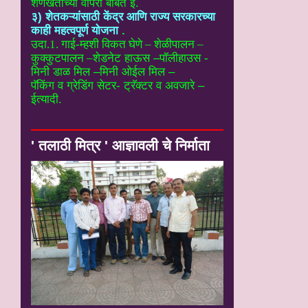
शेणखताच्या वापरा बाबत ई.
३) शेतकऱ्यांसाठी केंद्र आणि राज्य सरकारच्या
काही महत्वपूर्ण योजना
.
उदा.1. गाई-म्हशी विकत घेणे – शेळीपालन –
कुक्कुटपालन –
शेडनेट हाऊस –पॉलीहाउस -
मिनी डाळ मिल –मिनी ओईल मिल –
पॅकिंग व ग्रेडिंग सेटर- ट्रॅक्टर व अवजारे –
ईत्यादी.
' तलाठी मित्र ' आज्ञावली चे निर्माता