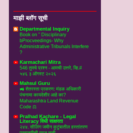
माझी ब्लॉग सूची
Departmental Inquiry
Book on " Disciplinary
bProcveedings- Why
Administrative Tribunals Interfere
?
Karmachari Mitra
546 तुमचे प्रश्न - आमची उत्तरे, व्हि.#
५४६ ३ ऑगस्ट २०२६
Mahsul Guru
🚜 शेतरस्ता प्रकरण: मंडळ अधिकारी
पंचनामा कायदेशीर आहे का?
Maharashtra Land Revenue
Code ⚖️
Pralhad Kachare - Legal
Literacy विधी साक्षरता
२४४. सीलिंग जमीन कुटुंबातील हस्तांतरण
परवानगीची गरज नाही