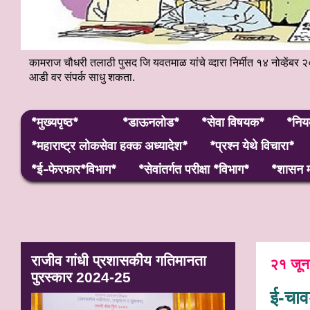
कामराज चौधरी तलाठी पुसद जि यवतमाळ यांचे व्दारा निर्मीत १४ नोव्हे
आडी वर संपर्क साधु शकता.
*मुख्यपृष्ठ*
*डाऊनलोड*
*सेवा विषयक*
*निय
*महाराष्ट्र लाेकसेवा हक्क अध्यादेश*
*प्रश्न येथे विचारा*
*ई-फेरफार*विभाग*
*सेवांतर्गत परीक्षा *विभाग*
*शासन म
राजीव गांधी प्रशासकीय गतिमानता
२१ जू
पुरस्कार 2024-25
ई-चाव