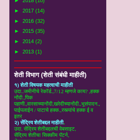
►
2018
(10)
►
2017
(14)
►
2016
(32)
►
2015
(35)
►
2014
(2)
►
2013
(1)
शेती विभाग (शेती संबंधी माहीती)
१) शेती विषयक महत्वाची माहीती
उदा..
जमीनीचे रेकॉर्ड.,7/12 म्हणजे काय? ,हक्क
नोंदी.,पिक
पहाणी.,वारसाच्यानोंदी
,खरेदीच्यानोंदी.,भूसंपादन.,
पाईपलाईन / पाटाचे हक्क.,रस्त्यांचे हक्क ई
व
इतर
२) सेंद्रिय शेतीबद्दल माहीती
.
उदा. सेंद्रिय शेतीबद्दलची वेबसाइट
,
सेंद्रिय शेतीचा सिक्कीम पॅटर्न,