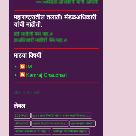
==>#मंडळ अधिकारी यांनी आपली माहीत
महाराष्ट्रातील तलाठी/ मंडळअधिकारी
यांची माहीती.
 येथे पहा.#
माहीती येथे पहा.#
माझ्या विषयी
IM
Kamraj Chaudhari
लोड करत आहे...
लेबल
101 लेख
(2)
७/१२ सदरी बिनशेती नोंद व आकार काढणेची पध्दती.
(1)
ॲग्रिस्टॅक
(1)
अंशदान निवृत्तीवेतन व्‍याज दर.
(1)
अकृषक वापर धोरण
(4)
अधिकार अभिलेख व गाव नमुने
(1)
अनधिकृत बिनशेती वापर नमुना
(2)