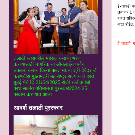
ई-चावडी मध्
तत्वावर 1 ग
बाबत सविस्त
मदत होईल.
ई-चावडी गा
तलाठी स्तरावरील महसूल कराचा भरणा
करण्यासाठी नागरिकांना ऑनलाईन पर्याय
उपलब्ध करून दिल्या बाबत मा.ना श्री देवेंद्र जी
फडणवीस मुख्यमंत्री महाराष्ट्र राज्य यांचे हस्ते
मुबंई येथे दि 21/04/2025 रोजी राजीवगांधी
प्रशासकीय गतिमानता पुरस्कार2024-25
प्रदान करण्यात आला
आदर्श तलाठी पुरस्कार