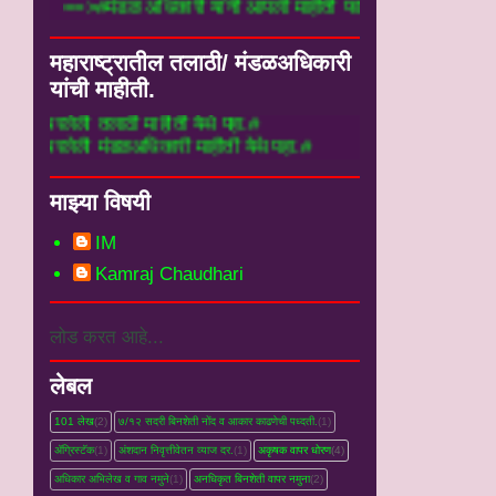
==>#मंडळ अधिकारी यांनी आपली माहीती फार्म मध्ये
महाराष्ट्रातील तलाठी/ मंडळअधिकारी
यांची माहीती.
तलाठी माहीती येथे पहा.#
 मंडळअधिकारी माहीती येथे पहा.#
माझ्या विषयी
IM
Kamraj Chaudhari
लोड करत आहे...
लेबल
101 लेख
(2)
७/१२ सदरी बिनशेती नोंद व आकार काढणेची पध्दती.
(1)
ॲग्रिस्टॅक
(1)
अंशदान निवृत्तीवेतन व्‍याज दर.
(1)
अकृषक वापर धोरण
(4)
अधिकार अभिलेख व गाव नमुने
(1)
अनधिकृत बिनशेती वापर नमुना
(2)