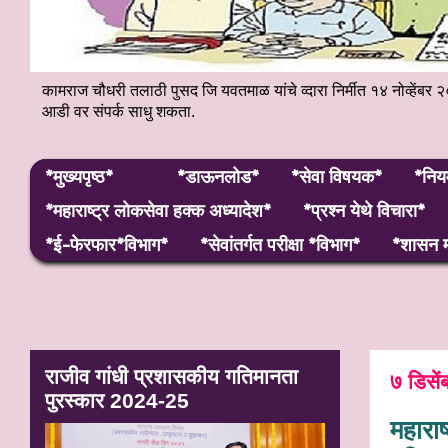
कामराज चौधरी तलाठी पुसद जि यवतमाळ यांचे व्दारा निर्मीत १४ नोव्हे
आडी वर संपर्क साधु शकता.
*मुख्यपृष्ठ*
*डाऊनलोड*
*सेवा विषयक*
*निय
*महाराष्ट्र लाेकसेवा हक्क अध्यादेश*
*प्रश्न येथे विचारा*
*ई-फेरफार*विभाग*
*सेवांतर्गत परीक्षा *विभाग*
*शासन म
राजीव गांधी प्रशासकीय गतिमानता
७ डिसे
पुरस्कार 2024-25
महारा