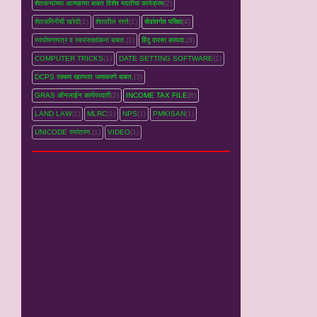
शेतकऱ्यांच्‍या आत्महत्‍या बाबत विशेष मदतीचा कार्यक्रम
(2)
शेतजमिनीची खरेदी
(1)
शेतातील रस्‍ते
(1)
सेवांतर्गत परिक्षा
(4)
स्वघोषणापत्र व स्वयंसाक्षांकना बाबत.
(1)
हिंदु वारसा कायदा.
(3)
COMPUTER TRICKS
(1)
DATE SETTING SOFTWARE
(1)
DCPS रक्‍कम खात्‍यात जमाकरणे बाबत.
(3)
GRAS ऑनलाईन कार्यपध्‍दती
(2)
INCOME TAX FILE
(8)
LAND LAW
(1)
MLRC
(1)
NPS
(1)
PMKISAN
(1)
UNICODE रुपांतरण.
(1)
VIDEO
(1)