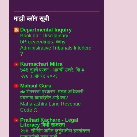
माझी ब्लॉग सूची
Departmental Inquiry
Book on " Disciplinary
bProcveedings- Why
Administrative Tribunals Interfere
?
Karmachari Mitra
546 तुमचे प्रश्न - आमची उत्तरे, व्हि.#
५४६ ३ ऑगस्ट २०२६
Mahsul Guru
🚜 शेतरस्ता प्रकरण: मंडळ अधिकारी
पंचनामा कायदेशीर आहे का?
Maharashtra Land Revenue
Code ⚖️
Pralhad Kachare - Legal
Literacy विधी साक्षरता
२४४. सीलिंग जमीन कुटुंबातील हस्तांतरण
परवानगीची गरज नाही