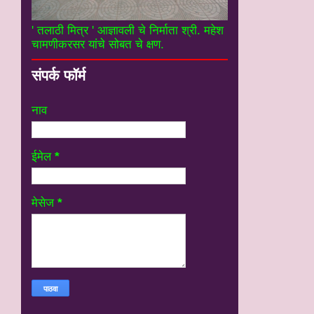
' तलाठी मित्र ' आज्ञावली चे निर्माता श्री. महेश
चामणीकरसर यांचे सोबत चे क्षण.
संपर्क फॉर्म
नाव
ईमेल
*
मेसेज
*