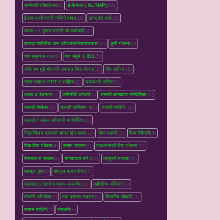
आणेवारी सॉफ्टवेअर
(2)
ई-फेरफार ( NLRMP)
(33)
ईनाम आणी वतनी जमिनी बाबत.
(2)
ऊपयुक्त फार्म.
(1)
कलम ८५ नुसार वाटणी ची कार्यवाही.
(1)
कायदा माहीतीचा अन् अभिव्यक्तीस्वातंत्र्याचा.
(1)
कृषी योजना
(1)
गाव नमुना ७ /१२
(2)
गाव नमुने 1 ते21
(5)
गोपीनाथ मुंडे शेतकरी अपघात विमा योजना
(1)
गौण खनिज.
(1)
ग्राम पंचायत PPT व साहित्य
(2)
घरबांधणी अग्रिम
(1)
जबाब व पंचनामा
(1)
जमिनीची वर्गवारी
(1)
तलाठी कामकाज मार्गदर्शिका.
(2)
तलाठी कॅलेंडर.
(2)
तलाठी प्रशिक्षण्‍ा
(1)
तलाठी माहीती .
(1)
तलाठी व मंडळ अधिकारी मार्गदर्शिका.
(1)
निवृत्तीवेतन प्रकरणे ऑनलाईन बाबत.
(1)
पिक पाहणी.
(1)
पिक पैसेवारी
(3)
पिक विमा योजना
(4)
पेन्शन योजना
(2)
प्रधानमंत्री विमा योजना.
(1)
फेरफारा चे प्रकार
(3)
भोगवटदार वर्ग 2
(2)
महसुली व्‍याख्‍या.
(1)
महसूल गुरु
(3)
महसूल प्रश्रनोत्तर
(1)
महाराष्ट्र लोकसेवा हक्क अध्यादेश.
(1)
माहीतीचा अधिकार
(1)
मोजणी अभिलेख
(1)
रजा प्रवास सवलत
(1)
विभागीय चौकशी.
(1)
शासन माहिती
(2)
शेतकरी
(1)