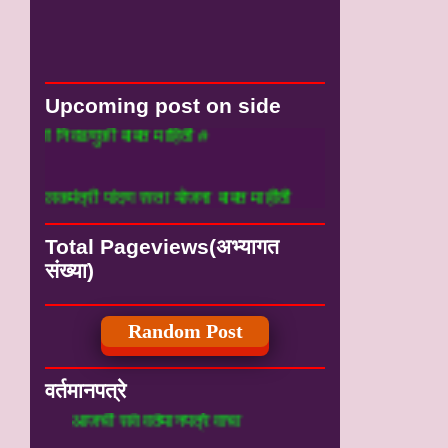
Upcoming post on side
िवडणुकी बाबत माहिती #
त्री पांदण रस्ता योजना बाबत माहीती
Total Pageviews(अभ्यागत
संख्या)
Random Post
वर्तमानपत्रे
आजची सर्व वर्तमानपत्रे वाचा