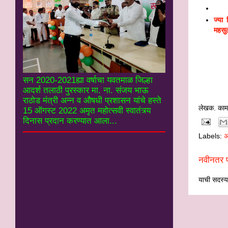
ज्‍या
महसुल
*
श्री 
श्री 
सन 2020-2021ह्या वर्षाचा यवतमाळ जिल्हा
आदर्श तलाठी पुरस्कार मा. ना. संजय भाऊ
राठोड मंत्री अन्न व औषधी प्रशासन यांचे हस्ते
लेखक. काम
15 ऑगस्ट 2022 अमृत महोत्सवी स्वातंत्र्य
दिनास प्रदान करण्यात आला...
Labels:
अ
नवीनतर प
याची सदस्यत