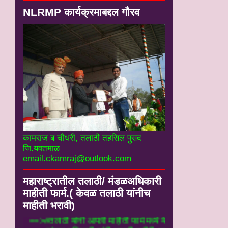
NLRMP कार्यक्रमाबद्दल गौरव
कामराज ब चौधरी, तलाठी तहसिल पुसद
जि.यवतमाळ
email.ckamraj@outlook.com
महाराष्ट्रातील तलाठी/ मंडळअधिकारी
माहीती फार्म.( केवळ तलाठी यांनीच
माहीती भरावी)
==>#तलाठी यांनी आपली माहीती फार्म मध्ये येथे भर