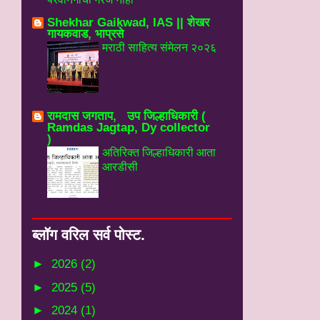
Shekhar Gaikwad, IAS || शेखर
गायकवाड, भाप्रसे
मराठी साहित्य संमेलन २०२६
रामदास जगताप, उप जिल्हाधिकारी (
Ramdas Jagtap, Dy collector
)
अतिरिक्त जिल्हाधिकारी आता
आरडीसी
ब्‍लॉग वरिल सर्व पोस्‍ट.
►
2026
(2)
►
2025
(5)
►
2024
(1)