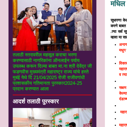
मधिल 
महाराष्‍
सुधारणा केल
करणे बाबत ध
.त्‍या सर्व
व्‍हावा या 
अनाग
मधुन
तलाठी स्तरावरील महसूल कराचा भरणा
करण्यासाठी नागरिकांना ऑनलाईन पर्याय
विकास
उपलब्ध करून दिल्या बाबत मा.ना श्री देवेंद्र जी
महार
फडणवीस मुख्यमंत्री महाराष्ट्र राज्य यांचे हस्ते
व त्‍
मुबंई येथे दि 21/04/2025 रोजी राजीवगांधी
प्रशासकीय गतिमानता पुरस्कार2024-25
सक्षम
प्रदान करण्यात आला
केल्‍
दंंडाच
आदर्श तलाठी पुरस्कार
महार
महार