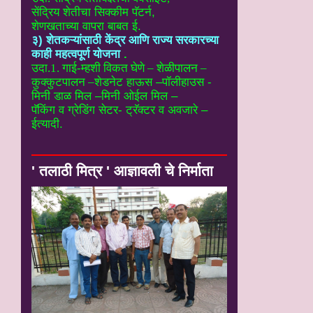
सेंद्रिय शेतीचा सिक्कीम पॅटर्न,
शेणखताच्या वापरा बाबत ई.
३) शेतकऱ्यांसाठी केंद्र आणि राज्य सरकारच्या
काही महत्वपूर्ण योजना
.
उदा.1. गाई-म्हशी विकत घेणे – शेळीपालन –
कुक्कुटपालन –
शेडनेट हाऊस –पॉलीहाउस -
मिनी डाळ मिल –मिनी ओईल मिल –
पॅकिंग व ग्रेडिंग सेटर- ट्रॅक्टर व अवजारे –
ईत्यादी.
' तलाठी मित्र ' आज्ञावली चे निर्माता