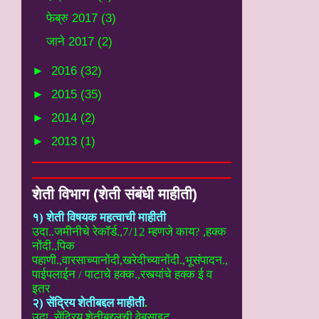
फेब्रु 2017
(3)
जाने 2017
(2)
►
2016
(32)
►
2015
(35)
►
2014
(2)
►
2013
(1)
शेती विभाग (शेती संबंधी माहीती)
१) शेती विषयक महत्वाची माहीती
उदा..
जमीनीचे रेकॉर्ड.,7/12 म्हणजे काय? ,हक्क
नोंदी.,पिक
पहाणी.,वारसाच्यानोंदी
,खरेदीच्यानोंदी.,भूसंपादन.,
पाईपलाईन / पाटाचे हक्क.,रस्त्यांचे हक्क ई
व
इतर
२) सेंद्रिय शेतीबद्दल माहीती
.
उदा. सेंद्रिय शेतीबद्दलची वेबसाइट
,