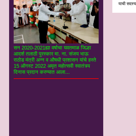
याची सदस्यत
सन 2020-2021ह्या वर्षाचा यवतमाळ जिल्हा
आदर्श तलाठी पुरस्कार मा. ना. संजय भाऊ
राठोड मंत्री अन्न व औषधी प्रशासन यांचे हस्ते
15 ऑगस्ट 2022 अमृत महोत्सवी स्वातंत्र्य
दिनास प्रदान करण्यात आला...