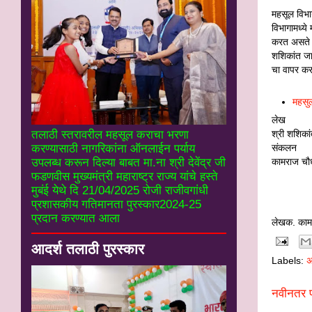
महसूल विभाग
विभागामध्य
करत असते अश
शशिकांत जा
चा वापर कर
महसुल
लेख
श्री शशिका
तलाठी स्तरावरील महसूल कराचा भरणा
संकलन
करण्यासाठी नागरिकांना ऑनलाईन पर्याय
कामराज चौध
उपलब्ध करून दिल्या बाबत मा.ना श्री देवेंद्र जी
फडणवीस मुख्यमंत्री महाराष्ट्र राज्य यांचे हस्ते
मुबंई येथे दि 21/04/2025 रोजी राजीवगांधी
प्रशासकीय गतिमानता पुरस्कार2024-25
प्रदान करण्यात आला
लेखक. काम
आदर्श तलाठी पुरस्कार
Labels:
अ
नवीनतर प