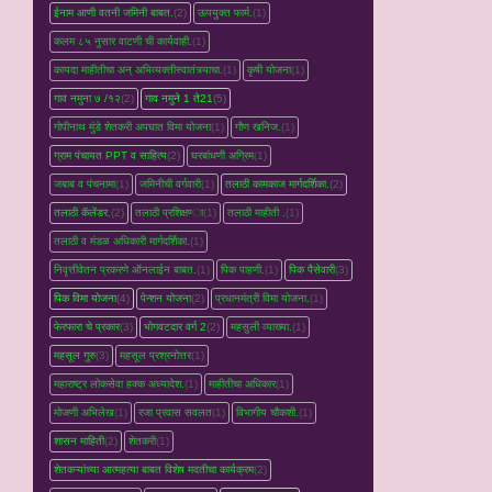
ईनाम आणी वतनी जमिनी बाबत.
(2)
ऊपयुक्त फार्म.
(1)
कलम ८५ नुसार वाटणी ची कार्यवाही.
(1)
कायदा माहीतीचा अन् अभिव्यक्तीस्वातंत्र्याचा.
(1)
कृषी योजना
(1)
गाव नमुना ७ /१२
(2)
गाव नमुने 1 ते21
(5)
गोपीनाथ मुंडे शेतकरी अपघात विमा योजना
(1)
गौण खनिज.
(1)
ग्राम पंचायत PPT व साहित्य
(2)
घरबांधणी अग्रिम
(1)
जबाब व पंचनामा
(1)
जमिनीची वर्गवारी
(1)
तलाठी कामकाज मार्गदर्शिका.
(2)
तलाठी कॅलेंडर.
(2)
तलाठी प्रशिक्षण्‍ा
(1)
तलाठी माहीती .
(1)
तलाठी व मंडळ अधिकारी मार्गदर्शिका.
(1)
निवृत्तीवेतन प्रकरणे ऑनलाईन बाबत.
(1)
पिक पाहणी.
(1)
पिक पैसेवारी
(3)
पिक विमा योजना
(4)
पेन्शन योजना
(2)
प्रधानमंत्री विमा योजना.
(1)
फेरफारा चे प्रकार
(3)
भोगवटदार वर्ग 2
(2)
महसुली व्‍याख्‍या.
(1)
महसूल गुरु
(3)
महसूल प्रश्रनोत्तर
(1)
महाराष्ट्र लोकसेवा हक्क अध्यादेश.
(1)
माहीतीचा अधिकार
(1)
मोजणी अभिलेख
(1)
रजा प्रवास सवलत
(1)
विभागीय चौकशी.
(1)
शासन माहिती
(2)
शेतकरी
(1)
शेतकऱ्यांच्‍या आत्महत्‍या बाबत विशेष मदतीचा कार्यक्रम
(2)