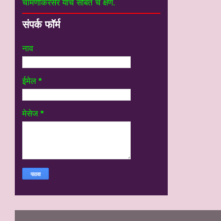
चामणीकरसर यांचे सोबत चे क्षण.
संपर्क फॉर्म
नाव
ईमेल
*
मेसेज
*