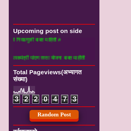
Upcoming post on side
िवडणुकी बाबत माहिती #
त्री पांदण रस्ता योजना बाबत माहीती
Total Pageviews(अभ्यागत
संख्या)
3
2
2
0
4
7
3
Random Post