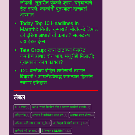
जोडली, तुतारीत फुंकले प्राण, घड्याळाचे
सेल संपले; काकांनी पुतण्याला दाखवलं
आस्मान
Today Top 10 Headlines in
Marathi: नितीश कुमारांची मोदींकडे डिमांड
की इंडिया आघाडीची कमांड? सकाळच्या
दहा हेडलाईन्स
Tata Group: रतन टाटांच्या फेव्हरेट
कंपनीचे होणार दोन भाग, मंजुरीही मिळाली;
ग्राहकांना काय फायदा?
T20 वर्ल्डकप रोहित शर्मासाठी ठरणार
विक्रमी ! आयर्लंडविरुद्ध सामन्यात हिटमॅन
रचणार इतिहास
लेबल
101 लेख
(2)
७/१२ सदरी बिनशेती नोंद व आकार काढणेची पध्दती.
(1)
ॲग्रिस्टॅक
(1)
अंशदान निवृत्तीवेतन व्‍याज दर.
(1)
अकृषक वापर धोरण
(4)
अधिकार अभिलेख व गाव नमुने
(1)
अनधिकृत बिनशेती वापर नमुना
(2)
आणेवारी सॉफ्टवेअर
(2)
ई-फेरफार ( NLRMP)
(33)