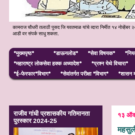
कामराज चौधरी तलाठी पुसद जि यवतमाळ यांचे व्दारा निर्मीत १४ नोव्हे
आडी वर संपर्क साधु शकता.
*मुख्यपृष्ठ*
*डाऊनलोड*
*सेवा विषयक*
*निय
*महाराष्ट्र लाेकसेवा हक्क अध्यादेश*
*प्रश्न येथे विचारा*
*ई-फेरफार*विभाग*
*सेवांतर्गत परीक्षा *विभाग*
*शासन म
राजीव गांधी प्रशासकीय गतिमानता
१३ ऑक
पुरस्कार 2024-25
महसुली