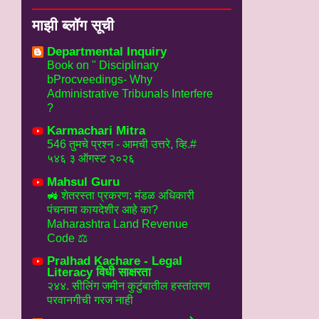
माझी ब्लॉग सूची
Departmental Inquiry
Book on " Disciplinary
bProcveedings- Why
Administrative Tribunals Interfere
?
Karmachari Mitra
546 तुमचे प्रश्न - आमची उत्तरे, व्हि.#
५४६ ३ ऑगस्ट २०२६
Mahsul Guru
🚜 शेतरस्ता प्रकरण: मंडळ अधिकारी
पंचनामा कायदेशीर आहे का?
Maharashtra Land Revenue
Code ⚖️
Pralhad Kachare - Legal
Literacy विधी साक्षरता
२४४. सीलिंग जमीन कुटुंबातील हस्तांतरण
परवानगीची गरज नाही