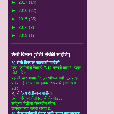
►
2017
(14)
►
2016
(32)
►
2015
(35)
►
2014
(2)
►
2013
(1)
शेती विभाग (शेती संबंधी माहीती)
१) शेती विषयक महत्वाची माहीती
उदा..
जमीनीचे रेकॉर्ड.,7/12 म्हणजे काय? ,हक्क
नोंदी.,पिक
पहाणी.,वारसाच्यानोंदी
,खरेदीच्यानोंदी.,भूसंपादन.,
पाईपलाईन / पाटाचे हक्क.,रस्त्यांचे हक्क ई
व
इतर
२) सेंद्रिय शेतीबद्दल माहीती
.
उदा. सेंद्रिय शेतीबद्दलची वेबसाइट
,
सेंद्रिय शेतीचा सिक्कीम पॅटर्न,
शेणखताच्या वापरा बाबत ई.
३) शेतकऱ्यांसाठी केंद्र आणि राज्य सरकारच्या