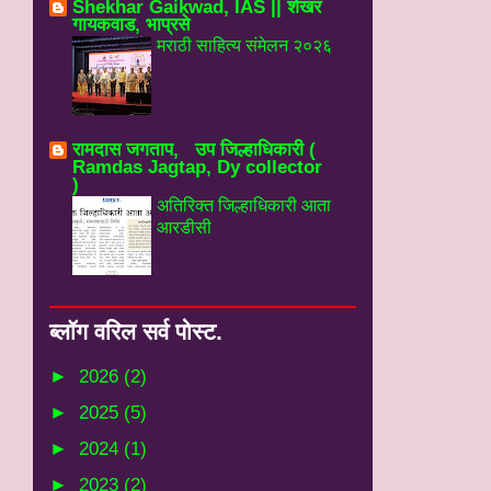
Shekhar Gaikwad, IAS || शेखर
गायकवाड, भाप्रसे
मराठी साहित्य संमेलन २०२६
रामदास जगताप, उप जिल्हाधिकारी (
Ramdas Jagtap, Dy collector
)
अतिरिक्त जिल्हाधिकारी आता
आरडीसी
ब्‍लॉग वरिल सर्व पोस्‍ट.
►
2026
(2)
►
2025
(5)
►
2024
(1)
►
2023
(2)