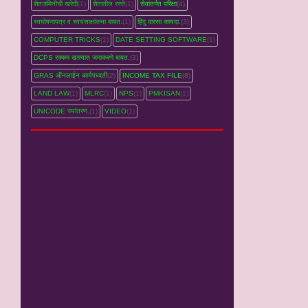
शेतजमिनीची खरेदी
(1)
शेतातील रस्‍ते
(1)
सेवांतर्गत परिक्षा
(4)
स्वघोषणापत्र व स्वयंसाक्षांकना बाबत.
(1)
हिंदु वारसा कायदा.
(3)
COMPUTER TRICKS
(1)
DATE SETTING SOFTWARE
(1)
DCPS रक्‍कम खात्‍यात जमाकरणे बाबत.
(3)
GRAS ऑनलाईन कार्यपध्‍दती
(2)
INCOME TAX FILE
(8)
LAND LAW
(1)
MLRC
(1)
NPS
(1)
PMKISAN
(1)
UNICODE रुपांतरण.
(1)
VIDEO
(1)