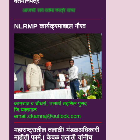
वर्तमानपत्रे
आजची सर्व वर्तमानपत्रे वाचा
NLRMP कार्यक्रमाबद्दल गौरव
कामराज ब चौधरी, तलाठी तहसिल पुसद
जि.यवतमाळ
email.ckamraj@outlook.com
महाराष्ट्रातील तलाठी/ मंडळअधिकारी
माहीती फार्म.( केवळ तलाठी यांनीच