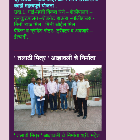
काही महत्वपूर्ण योजना
.
उदा.1. गाई-म्हशी विकत घेणे – शेळीपालन –
कुक्कुटपालन –
शेडनेट हाऊस –पॉलीहाउस -
मिनी डाळ मिल –मिनी ओईल मिल –
पॅकिंग व ग्रेडिंग सेटर- ट्रॅक्टर व अवजारे –
ईत्यादी.
' तलाठी मित्र ' आज्ञावली चे निर्माता
' तलाठी मित्र ' आज्ञावली चे निर्माता श्री. महेश