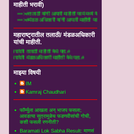
माहीती भरावी)
==>#तलाठी यांनी आपली माहीती फार्म मध्ये येथे भ
==>#मंडळ अधिकारी यांनी आपली माहीती फार्म मध्ये
महाराष्ट्रातील तलाठी/ मंडळअधिकारी
यांची माहीती.
तलाठी माहीती येथे पहा.#
 मंडळअधिकारी माहीती येथे पहा.#
माझ्या विषयी
IM
Kamraj Chaudhari
फॉर्म्युला आखला अन् भाजप फसला;
आवडत्या सुत्रामुळेच फडणवीसांची गोची,
कशी फसली रणनीती?
Baramati Lok Sabha Result: माणसं