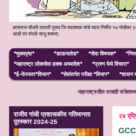
कामराज चौधरी तलाठी पुसद जि यवतमाळ यांचे व्दारा निर्मीत १४ नोव्हे
आडी वर संपर्क साधु शकता.
*मुख्यपृष्ठ*
*डाऊनलोड*
*सेवा विषयक*
*निय
*महाराष्ट्र लाेकसेवा हक्क अध्यादेश*
*प्रश्न येथे विचारा*
*ई-फेरफार*विभाग*
*सेवांतर्गत परीक्षा *विभाग*
*शासन म
महाराष्ट्रातील तलाठी संकेतस्थळावर आपले
राजीव गांधी प्रशासकीय गतिमानता
२४ एप्
पुरस्कार 2024-25
GCC