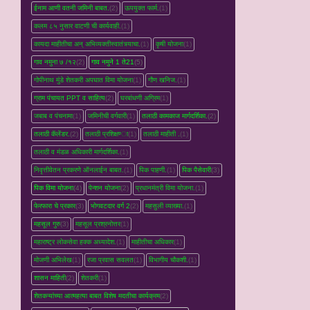
ईनाम आणी वतनी जमिनी बाबत.
(2)
ऊपयुक्त फार्म.
(1)
कलम ८५ नुसार वाटणी ची कार्यवाही.
(1)
कायदा माहीतीचा अन् अभिव्यक्तीस्वातंत्र्याचा.
(1)
कृषी योजना
(1)
गाव नमुना ७ /१२
(2)
गाव नमुने 1 ते21
(5)
गोपीनाथ मुंडे शेतकरी अपघात विमा योजना
(1)
गौण खनिज.
(1)
ग्राम पंचायत PPT व साहित्य
(2)
घरबांधणी अग्रिम
(1)
जबाब व पंचनामा
(1)
जमिनीची वर्गवारी
(1)
तलाठी कामकाज मार्गदर्शिका.
(2)
तलाठी कॅलेंडर.
(2)
तलाठी प्रशिक्षण्‍ा
(1)
तलाठी माहीती .
(1)
तलाठी व मंडळ अधिकारी मार्गदर्शिका.
(1)
निवृत्तीवेतन प्रकरणे ऑनलाईन बाबत.
(1)
पिक पाहणी.
(1)
पिक पैसेवारी
(3)
पिक विमा योजना
(4)
पेन्शन योजना
(2)
प्रधानमंत्री विमा योजना.
(1)
फेरफारा चे प्रकार
(3)
भोगवटदार वर्ग 2
(2)
महसुली व्‍याख्‍या.
(1)
महसूल गुरु
(3)
महसूल प्रश्रनोत्तर
(1)
महाराष्ट्र लोकसेवा हक्क अध्यादेश.
(1)
माहीतीचा अधिकार
(1)
मोजणी अभिलेख
(1)
रजा प्रवास सवलत
(1)
विभागीय चौकशी.
(1)
शासन माहिती
(2)
शेतकरी
(1)
शेतकऱ्यांच्‍या आत्महत्‍या बाबत विशेष मदतीचा कार्यक्रम
(2)