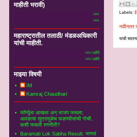
माहीती भरावी)
Labels:
ई
े येथे भरा.#
्म मध्ये येथे भरा.#
नवीनतर प
महाराष्ट्रातील तलाठी/ मंडळअधिकारी
याची सदस्यत
यांची माहीती.
==>#फार्म मध्ये भरलेली तलाठी माहीती येथे पह
==>#फार्म मध्ये भरलेली मंडळअधिकारी माहीती 
माझ्या विषयी
IM
Kamraj Chaudhari
फॉर्म्युला आखला अन् भाजप फसला;
आवडत्या सुत्रामुळेच फडणवीसांची गोची,
कशी फसली रणनीती?
Baramati Lok Sabha Result: माणसं