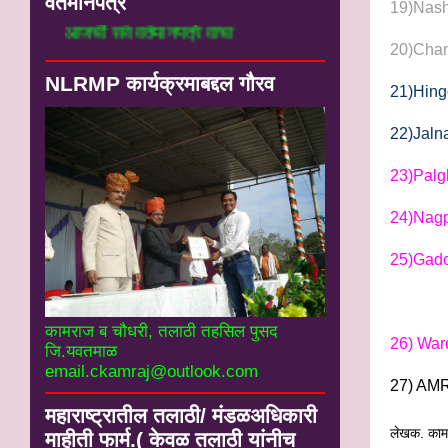
वर्तमानपत्रे
19)N
आजची सर्व वर्तमानपत्रे वाचा
20)Cha
NLRMP कार्यक्रमाबद्दल गौरव
21)H
22)J
23)P
24)N
25)Ga
कामराज ब चौधरी, तलाठी तहसिल पुसद
26) 
जि.यवतमाळ
email.ckamraj@outlook.com
27) A
महाराष्ट्रातील तलाठी/ मंडळअधिकारी
लेखक. काम
माहीती फार्म.( केवळ तलाठी यांनीच