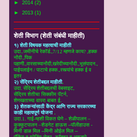
►
2014
(2)
►
2013
(1)
शेती विभाग (शेती संबंधी माहीती)
१) शेती विषयक महत्वाची माहीती
उदा..
जमीनीचे रेकॉर्ड.,7/12 म्हणजे काय? ,हक्क
नोंदी.,पिक
पहाणी.,वारसाच्यानोंदी
,खरेदीच्यानोंदी.,भूसंपादन.,
पाईपलाईन / पाटाचे हक्क.,रस्त्यांचे हक्क ई
व
इतर
२) सेंद्रिय शेतीबद्दल माहीती
.
उदा. सेंद्रिय शेतीबद्दलची वेबसाइट
,
सेंद्रिय शेतीचा सिक्कीम पॅटर्न,
शेणखताच्या वापरा बाबत ई.
३) शेतकऱ्यांसाठी केंद्र आणि राज्य सरकारच्या
काही महत्वपूर्ण योजना
.
उदा.1. गाई-म्हशी विकत घेणे – शेळीपालन –
कुक्कुटपालन –
शेडनेट हाऊस –पॉलीहाउस -
मिनी डाळ मिल –मिनी ओईल मिल –