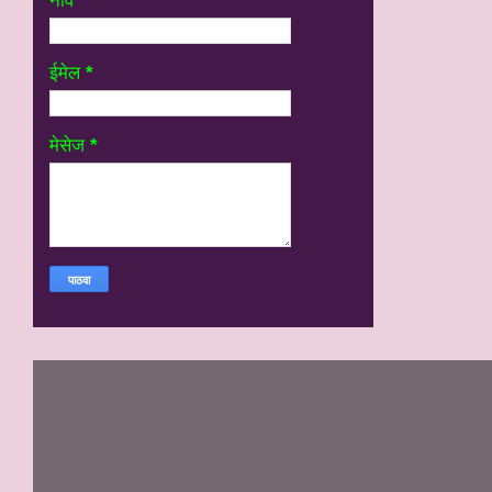
नाव
ईमेल
*
मेसेज
*