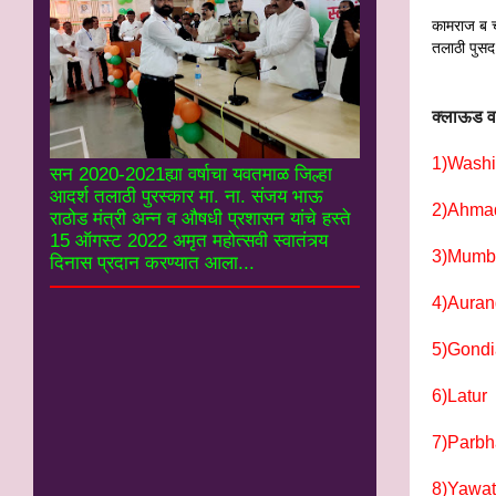
कामराज ब 
तलाठी पुस
क्लाऊड वर
1)W
सन 2020-2021ह्या वर्षाचा यवतमाळ जिल्हा
आदर्श तलाठी पुरस्कार मा. ना. संजय भाऊ
2)Ah
राठोड मंत्री अन्न व औषधी प्रशासन यांचे हस्ते
15 ऑगस्ट 2022 अमृत महोत्सवी स्वातंत्र्य
3)Mumb
दिनास प्रदान करण्यात आला...
4)Au
5)G
6)
7)Pa
8)Ya