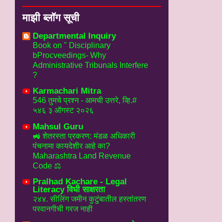
माझी ब्लॉग सूची
Departmental Inquiry
Book on " Disciplinary
bProcveedings- Why
Administrative Tribunals Interfere
?
Karmachari Mitra
546 तुमचे प्रश्न - आमची उत्तरे, व्हि.#
५४६ ३ ऑगस्ट २०२६
Mahsul Guru
🚜 शेतरस्ता प्रकरण: मंडळ अधिकारी
पंचनामा कायदेशीर आहे का?
Maharashtra Land Revenue
Code ⚖️
Pralhad Kachare - Legal
Literacy विधी साक्षरता
२४४. सीलिंग जमीन कुटुंबातील हस्तांतरण
परवानगीची गरज नाही