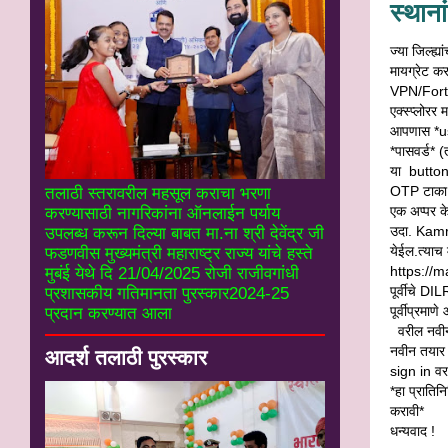
स्थाना
ज्या जिल्
मायग्रेट क
VPN/Fortic
एक्स्प्लोर
आपणास *us
*पासवर्ड*
या button 
OTP टाका.त
तलाठी स्तरावरील महसूल कराचा भरणा
एक अप्पर क
करण्यासाठी नागरिकांना ऑनलाईन पर्याय
उदा. Kamr
उपलब्ध करून दिल्या बाबत मा.ना श्री देवेंद्र जी
येईल.त्याच
फडणवीस मुख्यमंत्री महाराष्ट्र राज्य यांचे हस्ते
https://m
मुबंई येथे दि 21/04/2025 रोजी राजीवगांधी
पूर्वीचे D
प्रशासकीय गतिमानता पुरस्कार2024-25
पूर्वीप्रमा
प्रदान करण्यात आला
वरील नवी
नवीन तयार 
आदर्श तलाठी पुरस्कार
sign in वर
*हा प्राति
करावी*
धन्यवाद !