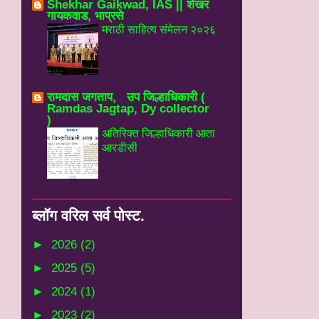
Shekhar Gaikwad, IAS || शेखर
गायकवाड, भाप्रसे
मराठी साहित्य संमेलन २०२६
रामदास जगताप, उप जिल्हाधिकारी (
Ramdas Jagtap, Dy collector
)
अतिरिक्त जिल्हाधिकारी आता
आरडीसी
ब्‍लॉग वरिल सर्व पोस्‍ट.
►
2026
(2)
►
2025
(5)
►
2024
(1)
►
2023
(2)