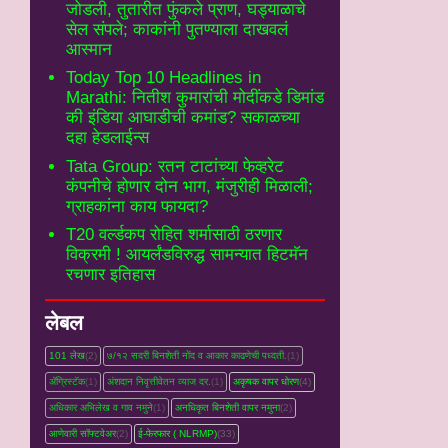
जोडली, तुतारीत फुंकले प्राण, घड्याळाचे
सेल संपले; काकांनी पुतण्याला दाखवलं
आस्मान
Today Top 10 Headlines in
Marathi: नितीश कुमारांची मोदींकडे डिमांड
की इंडिया आघाडीची कमांड? सकाळच्या
दहा हेडलाईन्स
Tata Group: रतन टाटांच्या फेव्हरेट
कंपनीचे होणार दोन भाग, मंजुरीही मिळाली;
ग्राहकांना काय फायदा?
T20 वर्ल्डकप रोहित शर्मासाठी ठरणार
विक्रमी ! आयर्लंडविरुद्ध सामन्यात हिटमॅन
रचणार इतिहास
लेबल
101 लेख
(2)
७/१२ सदरी बिनशेती नोंद व आकार काढणेची पध्दती.
(1)
ॲग्रिस्टॅक
(1)
अंशदान निवृत्तीवेतन व्‍याज दर.
(1)
अकृषक वापर धोरण
(4)
अधिकार अभिलेख व गाव नमुने
(1)
अनधिकृत बिनशेती वापर नमुना
(2)
आणेवारी सॉफ्टवेअर
(2)
ई-फेरफार ( NLRMP)
(33)