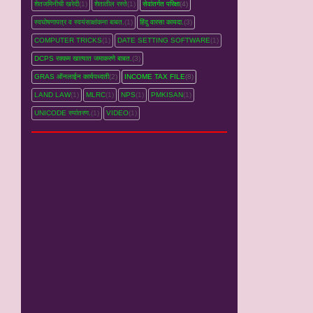
शेतजमिनीची खरेदी
(1)
शेतातील रस्‍ते
(1)
सेवांतर्गत परिक्षा
(4)
स्वघोषणापत्र व स्वयंसाक्षांकना बाबत.
(1)
हिंदु वारसा कायदा.
(3)
COMPUTER TRICKS
(1)
DATE SETTING SOFTWARE
(1)
DCPS रक्‍कम खात्‍यात जमाकरणे बाबत.
(3)
GRAS ऑनलाईन कार्यपध्‍दती
(2)
INCOME TAX FILE
(8)
LAND LAW
(1)
MLRC
(1)
NPS
(1)
PMKISAN
(1)
UNICODE रुपांतरण.
(1)
VIDEO
(1)