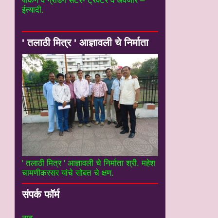
पॅकिंग व ग्रेडिंग सेटर- ट्रॅक्टर व अवजारे –
ईत्यादी.
' तलाठी मित्र ' आज्ञावली चे निर्माता
' तलाठी मित्र ' आज्ञावली चे निर्माता श्री. महेश
चामणीकरसर यांचे सोबत चे क्षण.
संपर्क फॉर्म