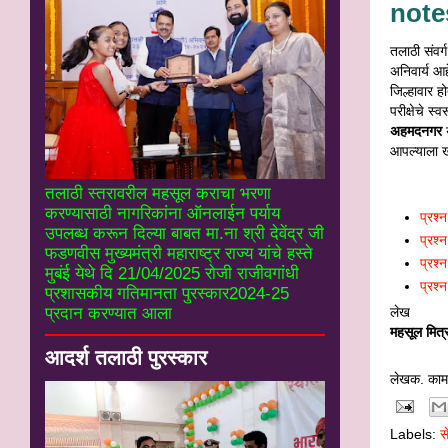
note
तलाठी संवर्ग
अनिवार्य आह
जिल्हावार ह
परीक्षेचे स
अहमदनगर
आपल्याला ख
तलाठी स्तरावरील महसूल कराचा भरणा
करण्यासाठी नागरिकांना ऑनलाईन पर्याय
प्रश्
उपलब्ध करून दिल्या बाबत मा.ना श्री देवेंद्र जी
प्रश्
फडणवीस मुख्यमंत्री महाराष्ट्र राज्य यांचे हस्ते
प्रश्
मुबंई येथे दि 21/04/2025 रोजी राजीवगांधी
प्रश्
प्रशासकीय गतिमानता पुरस्कार2024-25
लेख
प्रदान करण्यात आला
महसूल मित्
आदर्श तलाठी पुरस्कार
लेखक. काम
Labels:
स