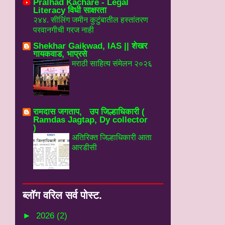
Pralhad Kachare - Legal
Literacy विधी साक्षरता
२४४. सीलिंग जमीन कुटुंबातील हस्तांतरण
परवानगीची गरज नाही
Shekhar Gaikwad, IAS || शेखर
गायकवाड, भाप्रसे
मराठी साहित्य संमेलन २०२६
रामदास जगताप, उप जिल्हाधिकारी (
Ramdas Jagtap, Dy collector
)
अतिरिक्त जिल्हाधिकारी आता
आरडीसी
ब्‍लॉग वरिल सर्व पोस्‍ट.
►
2026
(2)