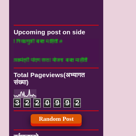
Upcoming post on side
डणुकी बाबत माहिती #
री पांदण रस्ता योजना बाबत माहीती
Total Pageviews(अभ्यागत
संख्या)
3
2
2
0
9
9
2
Random Post