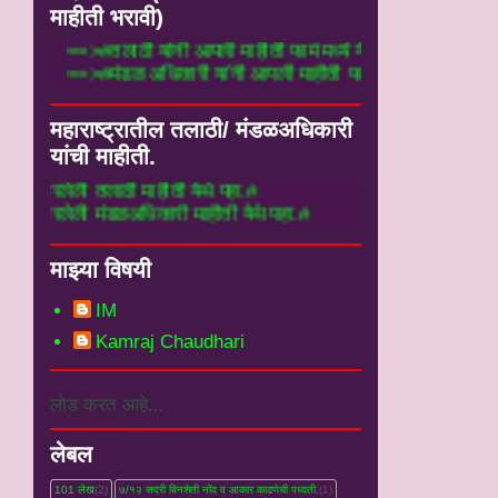
माहीती भरावी)
==>#तलाठी यांनी आपली माहीती फार्म मध्ये येथ
==>#मंडळ अधिकारी यांनी आपली माहीती फार्म म
महाराष्ट्रातील तलाठी/ मंडळअधिकारी
यांची माहीती.
ठी माहीती येथे पहा.#
ळअधिकारी माहीती येथे पहा.#
माझ्या विषयी
IM
Kamraj Chaudhari
लोड करत आहे...
लेबल
101 लेख
(2)
७/१२ सदरी बिनशेती नोंद व आकार काढणेची पध्दती.
(1)