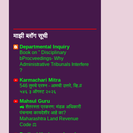
माझी ब्लॉग सूची
Departmental Inquiry
Book on " Disciplinary
bProcveedings- Why
Administrative Tribunals Interfere
?
Karmachari Mitra
546 तुमचे प्रश्न - आमची उत्तरे, व्हि.#
५४६ ३ ऑगस्ट २०२६
Mahsul Guru
🚜 शेतरस्ता प्रकरण: मंडळ अधिकारी
पंचनामा कायदेशीर आहे का?
Maharashtra Land Revenue
Code ⚖️