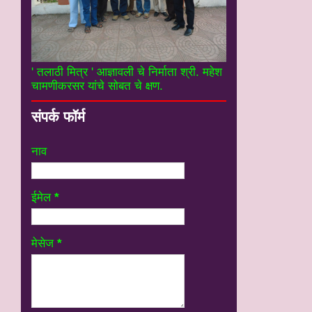
' तलाठी मित्र ' आज्ञावली चे निर्माता श्री. महेश
चामणीकरसर यांचे सोबत चे क्षण.
संपर्क फॉर्म
नाव
ईमेल
*
मेसेज
*