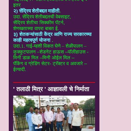
इतर
२) सेंद्रिय शेतीबद्दल माहीती
.
उदा. सेंद्रिय शेतीबद्दलची वेबसाइट
,
सेंद्रिय शेतीचा सिक्कीम पॅटर्न,
शेणखताच्या वापरा बाबत ई.
३) शेतकऱ्यांसाठी केंद्र आणि राज्य सरकारच्या
काही महत्वपूर्ण योजना
.
उदा.1. गाई-म्हशी विकत घेणे – शेळीपालन –
कुक्कुटपालन –
शेडनेट हाऊस –पॉलीहाउस -
मिनी डाळ मिल –मिनी ओईल मिल –
पॅकिंग व ग्रेडिंग सेटर- ट्रॅक्टर व अवजारे –
ईत्यादी.
' तलाठी मित्र ' आज्ञावली चे निर्माता