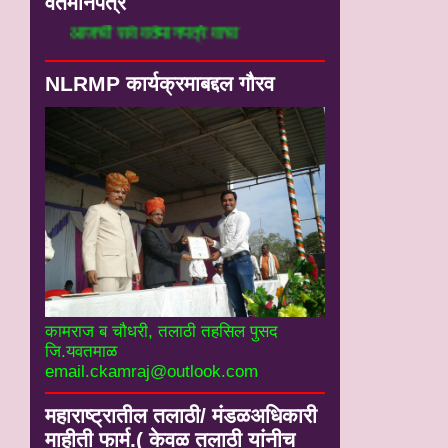
वर्तमानपत्रे
आजची सर्व वर्तमानपत्रे वाचा
NLRMP कार्यक्रमाबद्दल गौरव
कामराज ब चौधरी, तलाठी तहसिल पुसद
जि.यवतमाळ
email.ckamraj@outlook.com
महाराष्ट्रातील तलाठी/ मंडळअधिकारी
माहीती फार्म.( केवळ तलाठी यांनीच