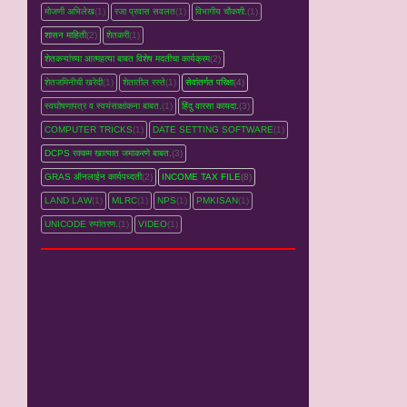
मोजणी अभिलेख
(1)
रजा प्रवास सवलत
(1)
विभागीय चौकशी.
(1)
शासन माहिती
(2)
शेतकरी
(1)
शेतकऱ्यांच्‍या आत्महत्‍या बाबत विशेष मदतीचा कार्यक्रम
(2)
शेतजमिनीची खरेदी
(1)
शेतातील रस्‍ते
(1)
सेवांतर्गत परिक्षा
(4)
स्वघोषणापत्र व स्वयंसाक्षांकना बाबत.
(1)
हिंदु वारसा कायदा.
(3)
COMPUTER TRICKS
(1)
DATE SETTING SOFTWARE
(1)
DCPS रक्‍कम खात्‍यात जमाकरणे बाबत.
(3)
GRAS ऑनलाईन कार्यपध्‍दती
(2)
INCOME TAX FILE
(8)
LAND LAW
(1)
MLRC
(1)
NPS
(1)
PMKISAN
(1)
UNICODE रुपांतरण.
(1)
VIDEO
(1)