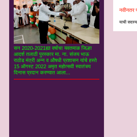
नवीनतर प
याची सदस्यत
सन 2020-2021ह्या वर्षाचा यवतमाळ जिल्हा
आदर्श तलाठी पुरस्कार मा. ना. संजय भाऊ
राठोड मंत्री अन्न व औषधी प्रशासन यांचे हस्ते
15 ऑगस्ट 2022 अमृत महोत्सवी स्वातंत्र्य
दिनास प्रदान करण्यात आला...