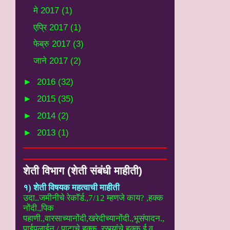
मे 2017
(1)
एप्रि 2017
(1)
फेब्रु 2017
(3)
जाने 2017
(2)
►
2016
(32)
►
2015
(35)
►
2014
(2)
►
2013
(1)
शेती विभाग (शेती संबंधी माहीती)
१) शेती विषयक महत्वाची माहीती
उदा..
जमीनीचे रेकॉर्ड.,7/12 म्हणजे काय? ,हक्क
नोंदी.,पिक
पहाणी.,वारसाच्यानोंदी
,खरेदीच्यानोंदी.,भूसंपादन.,
पाईपलाईन / पाटाचे हक्क.,रस्त्यांचे हक्क ई
व