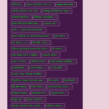
ॲग्रिस्टॅक
(1)
अंशदान निवृत्तीवेतन व्‍याज दर.
(1)
अकृषक वापर धोरण
(4)
अधिकार अभिलेख व गाव नमुने
(1)
अनधिकृत बिनशेती वापर नमुना
(2)
आणेवारी सॉफ्टवेअर
(2)
ई-फेरफार ( NLRMP)
(33)
ईनाम आणी वतनी जमिनी बाबत.
(2)
ऊपयुक्त फार्म.
(1)
कलम ८५ नुसार वाटणी ची कार्यवाही.
(1)
कायदा माहीतीचा अन् अभिव्यक्तीस्वातंत्र्याचा.
(1)
कृषी योजना
(1)
गाव नमुना ७ /१२
(2)
गाव नमुने 1 ते21
(5)
गोपीनाथ मुंडे शेतकरी अपघात विमा योजना
(1)
गौण खनिज.
(1)
ग्राम पंचायत PPT व साहित्य
(2)
घरबांधणी अग्रिम
(1)
जबाब व पंचनामा
(1)
जमिनीची वर्गवारी
(1)
तलाठी कामकाज मार्गदर्शिका.
(2)
तलाठी कॅलेंडर.
(2)
तलाठी प्रशिक्षण्‍ा
(1)
तलाठी माहीती .
(1)
तलाठी व मंडळ अधिकारी मार्गदर्शिका.
(1)
निवृत्तीवेतन प्रकरणे ऑनलाईन बाबत.
(1)
पिक पाहणी.
(1)
पिक पैसेवारी
(3)
पिक विमा योजना
(4)
पेन्शन योजना
(2)
प्रधानमंत्री विमा योजना.
(1)
फेरफारा चे प्रकार
(3)
भोगवटदार वर्ग 2
(2)
महसुली व्‍याख्‍या.
(1)
महसूल गुरु
(3)
महसूल प्रश्रनोत्तर
(1)
महाराष्ट्र लोकसेवा हक्क अध्यादेश.
(1)
माहीतीचा अधिकार
(1)