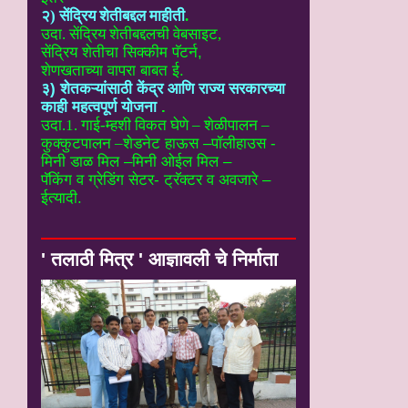
२) सेंद्रिय शेतीबद्दल माहीती
.
उदा. सेंद्रिय शेतीबद्दलची वेबसाइट
,
सेंद्रिय शेतीचा सिक्कीम पॅटर्न,
शेणखताच्या वापरा बाबत ई.
३) शेतकऱ्यांसाठी केंद्र आणि राज्य सरकारच्या
काही महत्वपूर्ण योजना
.
उदा.1. गाई-म्हशी विकत घेणे – शेळीपालन –
कुक्कुटपालन –
शेडनेट हाऊस –पॉलीहाउस -
मिनी डाळ मिल –मिनी ओईल मिल –
पॅकिंग व ग्रेडिंग सेटर- ट्रॅक्टर व अवजारे –
ईत्यादी.
' तलाठी मित्र ' आज्ञावली चे निर्माता