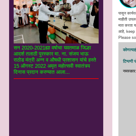
पासुन कार्यर
माहीती उपलब्
मात करता या
आहे, keep
Please soc
सन 2020-2021ह्या वर्षाचा यवतमाळ जिल्हा
कोणत्याही
आदर्श तलाठी पुरस्कार मा. ना. संजय भाऊ
राठोड मंत्री अन्न व औषधी प्रशासन यांचे हस्ते
टिप्पणी 
15 ऑगस्ट 2022 अमृत महोत्सवी स्वातंत्र्य
नमस्‍कार
दिनास प्रदान करण्यात आला...