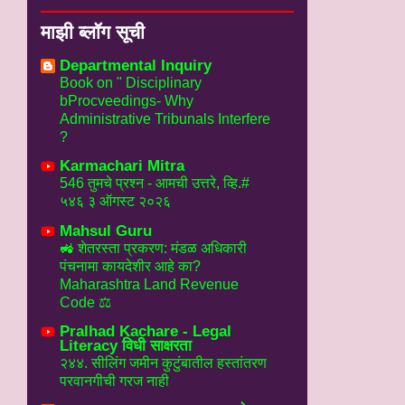
माझी ब्लॉग सूची
Departmental Inquiry
Book on " Disciplinary
bProcveedings- Why
Administrative Tribunals Interfere
?
Karmachari Mitra
546 तुमचे प्रश्न - आमची उत्तरे, व्हि.#
५४६ ३ ऑगस्ट २०२६
Mahsul Guru
🚜 शेतरस्ता प्रकरण: मंडळ अधिकारी
पंचनामा कायदेशीर आहे का?
Maharashtra Land Revenue
Code ⚖️
Pralhad Kachare - Legal
Literacy विधी साक्षरता
२४४. सीलिंग जमीन कुटुंबातील हस्तांतरण
परवानगीची गरज नाही