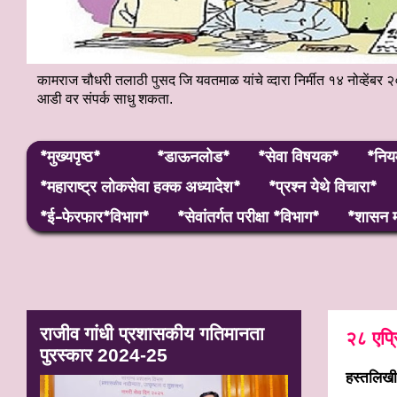
कामराज चौधरी तलाठी पुसद जि यवतमाळ यांचे व्दारा निर्मीत १४ नोव्हे
आडी वर संपर्क साधु शकता.
*मुख्यपृष्ठ*
*डाऊनलोड*
*सेवा विषयक*
*निय
*महाराष्ट्र लाेकसेवा हक्क अध्यादेश*
*प्रश्न येथे विचारा*
*ई-फेरफार*विभाग*
*सेवांतर्गत परीक्षा *विभाग*
*शासन म
राजीव गांधी प्रशासकीय गतिमानता
२८ एप्
पुरस्कार 2024-25
हस्‍तलिख