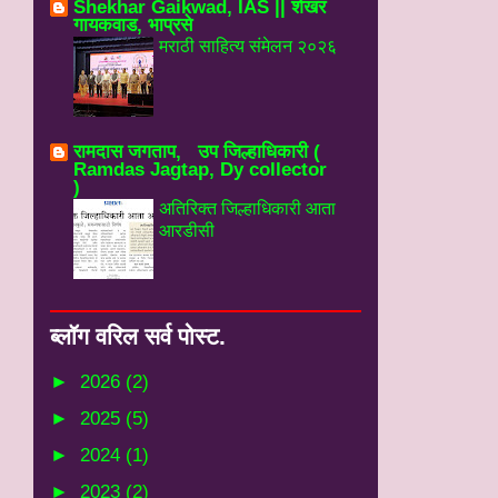
Shekhar Gaikwad, IAS || शेखर
गायकवाड, भाप्रसे
मराठी साहित्य संमेलन २०२६
रामदास जगताप, उप जिल्हाधिकारी (
Ramdas Jagtap, Dy collector
)
अतिरिक्त जिल्हाधिकारी आता
आरडीसी
ब्‍लॉग वरिल सर्व पोस्‍ट.
►
2026
(2)
►
2025
(5)
►
2024
(1)
►
2023
(2)