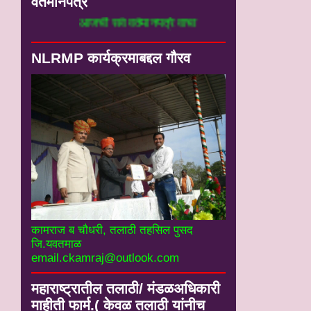
वर्तमानपत्रे
आजची सर्व वर्तमानपत्रे वाचा
NLRMP कार्यक्रमाबद्दल गौरव
कामराज ब चौधरी, तलाठी तहसिल पुसद
जि.यवतमाळ
email.ckamraj@outlook.com
महाराष्ट्रातील तलाठी/ मंडळअधिकारी
माहीती फार्म.( केवळ तलाठी यांनीच