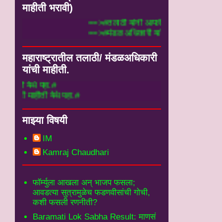
माहीती भरावी)
==>#तलाठी यांनी आपली माहीती
==>#मंडळ अधिकारी यांनी आपल
महाराष्ट्रातील तलाठी/ मंडळअधिकारी
यांची माहीती.
ा.#
येथे पहा.#
माझ्या विषयी
IM
Kamraj Chaudhari
फॉर्म्युला आखला अन् भाजप फसला;
आवडत्या सुत्रामुळेच फडणवीसांची गोची,
कशी फसली रणनीती?
Baramati Lok Sabha Result: माणसं