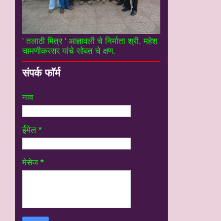
' तलाठी मित्र ' आज्ञावली चे निर्माता श्री. महेश
चामणीकरसर यांचे सोबत चे क्षण.
संपर्क फॉर्म
नाव
ईमेल
*
मेसेज
*