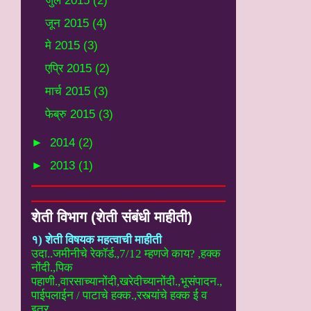
जुलै 2015
(2)
जून 2015
(4)
मे 2015
(3)
एप्रि 2015
(2)
मार्च 2015
(3)
फेब्रु 2015
(3)
►
2014
(2)
►
2013
(1)
शेती विभाग (शेती संबंधी माहीती)
१) शेती विषयक महत्वाची माहीती
उदा..
जमीनीचे रेकॉर्ड.,7/12 म्हणजे काय? ,हक्क
नोंदी.,पिक
पहाणी.,वारसाच्यानोंदी
,खरेदीच्यानोंदी.,भूसंपादन.,
पाईपलाईन / पाटाचे हक्क.,रस्त्यांचे हक्क ई
व
इतर