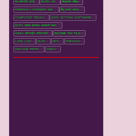
शेतजमिनीची खरेदी
(1)
शेतातील रस्‍ते
(1)
सेवांतर्गत परिक्षा
(4)
स्वघोषणापत्र व स्वयंसाक्षांकना बाबत.
(1)
हिंदु वारसा कायदा.
(3)
COMPUTER TRICKS
(1)
DATE SETTING SOFTWARE
(1)
DCPS रक्‍कम खात्‍यात जमाकरणे बाबत.
(3)
GRAS ऑनलाईन कार्यपध्‍दती
(2)
INCOME TAX FILE
(8)
LAND LAW
(1)
MLRC
(1)
NPS
(1)
PMKISAN
(1)
UNICODE रुपांतरण.
(1)
VIDEO
(1)