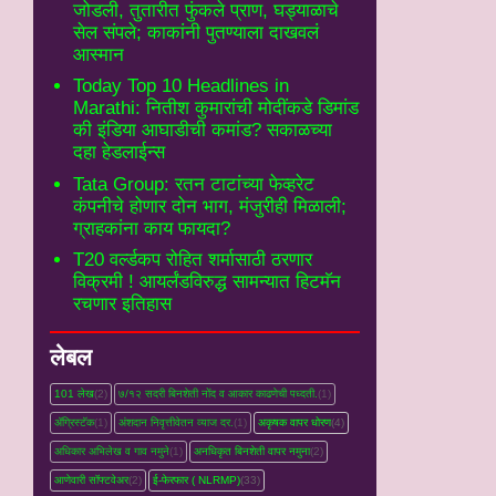
जोडली, तुतारीत फुंकले प्राण, घड्याळाचे
सेल संपले; काकांनी पुतण्याला दाखवलं
आस्मान
Today Top 10 Headlines in
Marathi: नितीश कुमारांची मोदींकडे डिमांड
की इंडिया आघाडीची कमांड? सकाळच्या
दहा हेडलाईन्स
Tata Group: रतन टाटांच्या फेव्हरेट
कंपनीचे होणार दोन भाग, मंजुरीही मिळाली;
ग्राहकांना काय फायदा?
T20 वर्ल्डकप रोहित शर्मासाठी ठरणार
विक्रमी ! आयर्लंडविरुद्ध सामन्यात हिटमॅन
रचणार इतिहास
लेबल
101 लेख
(2)
७/१२ सदरी बिनशेती नोंद व आकार काढणेची पध्दती.
(1)
ॲग्रिस्टॅक
(1)
अंशदान निवृत्तीवेतन व्‍याज दर.
(1)
अकृषक वापर धोरण
(4)
अधिकार अभिलेख व गाव नमुने
(1)
अनधिकृत बिनशेती वापर नमुना
(2)
आणेवारी सॉफ्टवेअर
(2)
ई-फेरफार ( NLRMP)
(33)