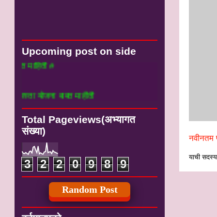
Upcoming post on side
हिती #
ा योजना बाबत माहीती
Total Pageviews(अभ्यागत
संख्या)
नवीनतम प
याची सदस्यत
3
2
2
0
9
8
9
Random Post