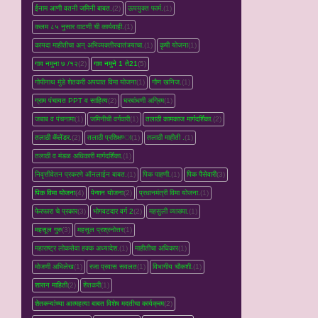
ईनाम आणी वतनी जमिनी बाबत.
(2)
ऊपयुक्त फार्म.
(1)
कलम ८५ नुसार वाटणी ची कार्यवाही.
(1)
कायदा माहीतीचा अन् अभिव्यक्तीस्वातंत्र्याचा.
(1)
कृषी योजना
(1)
गाव नमुना ७ /१२
(2)
गाव नमुने 1 ते21
(5)
गोपीनाथ मुंडे शेतकरी अपघात विमा योजना
(1)
गौण खनिज.
(1)
ग्राम पंचायत PPT व साहित्य
(2)
घरबांधणी अग्रिम
(1)
जबाब व पंचनामा
(1)
जमिनीची वर्गवारी
(1)
तलाठी कामकाज मार्गदर्शिका.
(2)
तलाठी कॅलेंडर.
(2)
तलाठी प्रशिक्षण्‍ा
(1)
तलाठी माहीती .
(1)
तलाठी व मंडळ अधिकारी मार्गदर्शिका.
(1)
निवृत्तीवेतन प्रकरणे ऑनलाईन बाबत.
(1)
पिक पाहणी.
(1)
पिक पैसेवारी
(3)
पिक विमा योजना
(4)
पेन्शन योजना
(2)
प्रधानमंत्री विमा योजना.
(1)
फेरफारा चे प्रकार
(3)
भोगवटदार वर्ग 2
(2)
महसुली व्‍याख्‍या.
(1)
महसूल गुरु
(3)
महसूल प्रश्रनोत्तर
(1)
महाराष्ट्र लोकसेवा हक्क अध्यादेश.
(1)
माहीतीचा अधिकार
(1)
मोजणी अभिलेख
(1)
रजा प्रवास सवलत
(1)
विभागीय चौकशी.
(1)
शासन माहिती
(2)
शेतकरी
(1)
शेतकऱ्यांच्‍या आत्महत्‍या बाबत विशेष मदतीचा कार्यक्रम
(2)