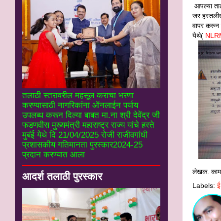
आपल्‍या त
जर हस्‍तली
वापर करुन 
येथे(
NLRMP
तलाठी स्तरावरील महसूल कराचा भरणा
करण्यासाठी नागरिकांना ऑनलाईन पर्याय
उपलब्ध करून दिल्या बाबत मा.ना श्री देवेंद्र जी
फडणवीस मुख्यमंत्री महाराष्ट्र राज्य यांचे हस्ते
मुबंई येथे दि 21/04/2025 रोजी राजीवगांधी
प्रशासकीय गतिमानता पुरस्कार2024-25
प्रदान करण्यात आला
लेखक. काम
आदर्श तलाठी पुरस्कार
Labels:
ई