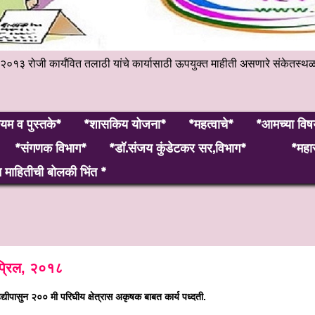
हेंबर २०१३ रोजी कार्यंवित तलाठी यांचे कार्यासाठी ऊपयुक्त माहीती असणारे 
यम व पुस्तके*
*शासकिय योजना*
*महत्वाचे*
*आमच्या विष
*संगणक विभाग*
*डॉ.संजय कुंडेटकर सर,विभाग*
*महार
माहितीची बोलकी भिंत *
्रिल, २०१८
द्यीपासुन २०० मी परिघीय क्षेत्रास अकृषक बाबत कार्य पध्दती.