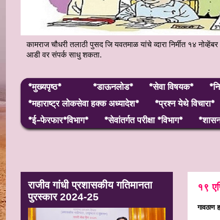
कामराज चौधरी तलाठी पुसद जि यवतमाळ यांचे व्दारा निर्मीत १४ नोव्
आडी वर संपर्क साधु शकता.
*मुख्यपृष्ठ*
*डाऊनलोड*
*सेवा विषयक*
*नि
*महाराष्ट्र लाेकसेवा हक्क अध्यादेश*
*प्रश्न येथे विचारा*
*ई-फेरफार*विभाग*
*सेवांतर्गत परीक्षा *विभाग*
*शासन 
राजीव गांधी प्रशासकीय गतिमानता
१९ एप
पुरस्कार 2024-25
गावठाण ह