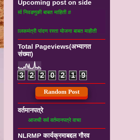
Upcoming post on side
र्व निवडणुकी बाबत माहिती #
ालकमंत्री पांदण रस्ता योजना बाबत माहीती
Total Pageviews(अभ्यागत
संख्या)
3
2
2
0
2
1
9
Random Post
वर्तमानपत्रे
आजची सर्व वर्तमानपत्रे वाचा
NLRMP कार्यक्रमाबद्दल गौरव