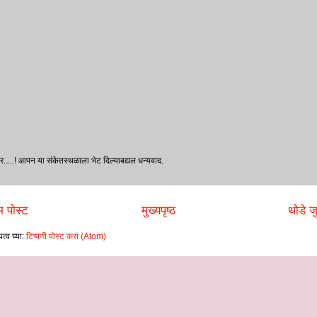
र.....! आपन या संकेतस्थळाला भेट दिल्‍याबद्यल धन्‍यवाद.
 पोस्ट
मुख्यपृष्ठ
थोडे जु
त्व घ्या:
टिप्पणी पोस्ट करा (Atom)