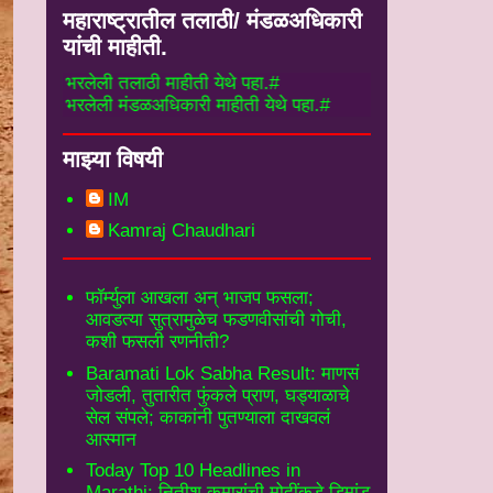
महाराष्ट्रातील तलाठी/ मंडळअधिकारी
यांची माहीती.
लेली तलाठी माहीती येथे पहा.#
रलेली मंडळअधिकारी माहीती येथे पहा.#
माझ्या विषयी
IM
Kamraj Chaudhari
फॉर्म्युला आखला अन् भाजप फसला;
आवडत्या सुत्रामुळेच फडणवीसांची गोची,
कशी फसली रणनीती?
Baramati Lok Sabha Result: माणसं
जोडली, तुतारीत फुंकले प्राण, घड्याळाचे
सेल संपले; काकांनी पुतण्याला दाखवलं
आस्मान
Today Top 10 Headlines in
Marathi: नितीश कुमारांची मोदींकडे डिमांड