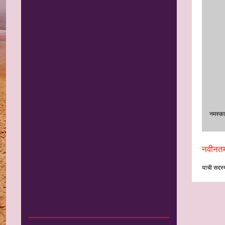
नमस्‍का
नवीनतम
याची सदस्य