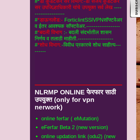
व ईतर आवश्यक सॉफ्टवेअर.------------------
#
*बदली विभाग
:- बदली संदर्भातील शासन
निर्णय व तलाठी माहीती.-------------------
#
*शोध विभाग:
-विवीध प्रकारचे शोध साहीत्य---
------
NLRMP ONLINE फेरफार साठी
उपयुक्‍त (only for vpn
nerwork)
online ferfar ( eMutation)
eFerfar Beta 2 (new version)
online updation link (odu2) (new