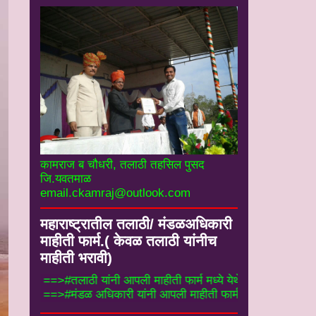
कामराज ब चौधरी, तलाठी तहसिल पुसद
जि.यवतमाळ
email.ckamraj@outlook.com
महाराष्ट्रातील तलाठी/ मंडळअधिकारी
माहीती फार्म.( केवळ तलाठी यांनीच
माहीती भरावी)
==>#तलाठी यांनी आपली माहीती फार्म मध्ये येथे भरा
==>#मंडळ अधिकारी यांनी आपली माहीती फार्म मध्ये 