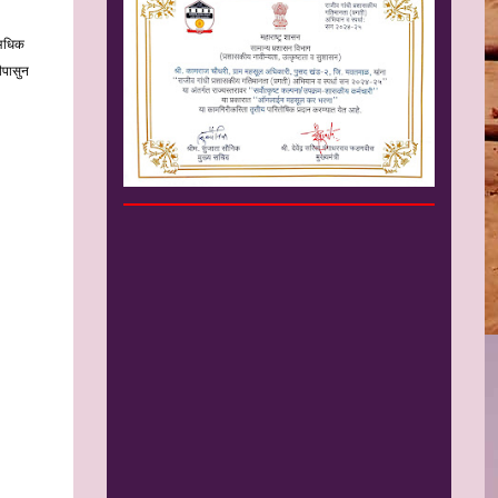
 अधिक
ीपासुन