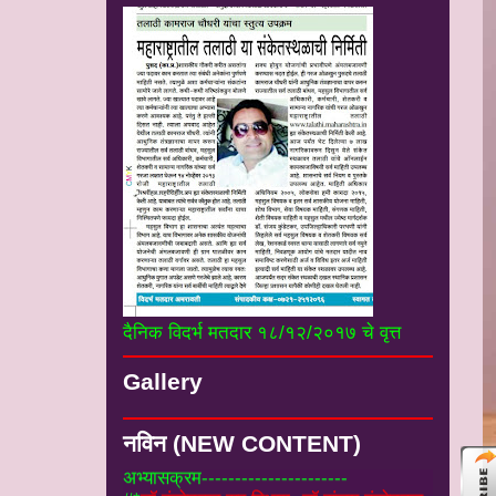
दैनिक विदर्भ मतदार १८/१२/२०१७ चे वृत्त
#*
नियम व पुस्तके :-
तलाठी संवर्गातील विभागीय
दुय्यम व महसुल अहर्ता परिक्षा माहीती व
Gallery
अभ्यासक्रम----------------------
#*
डॉ कुंडेटकर सर विभाग:-डॉ संजय कुंडेटकर
सर उपजिल्हाधिकारी यांचे उपयुक्त सर्व लेख
----
नविन (NEW CONTENT)
----------------
#
*डाऊनलोड:-
ForticlintSSlVPNसॉफ्टवेअर