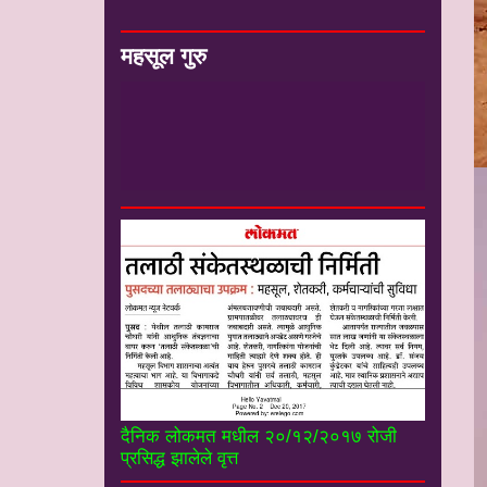
महसूल गुरु
#*
-
मा संजय कुंडेटकर सर सेवानिवृत्त
उपजिल्हाधिकारी यांचे ”महसूल गुरू” you tube
चॅनल----------------------
दैनिक लोकमत मधील २०/१२/२०१७ रोजी
प्रसिद्ध झालेले वृत्त