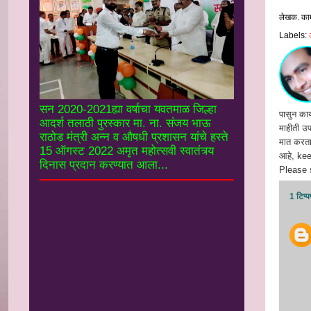
लेखक. का
Labels:
सन 2020-2021ह्या वर्षाचा यवतमाळ जिल्हा
पासुन कार
आदर्श तलाठी पुरस्कार मा. ना. संजय भाऊ
माहीती उपल
राठोड मंत्री अन्न व औषधी प्रशासन यांचे हस्ते
मात करता 
15 ऑगस्ट 2022 अमृत महोत्सवी स्वातंत्र्य
आहे, ke
दिनास प्रदान करण्यात आला...
Please s
1 टिप्प