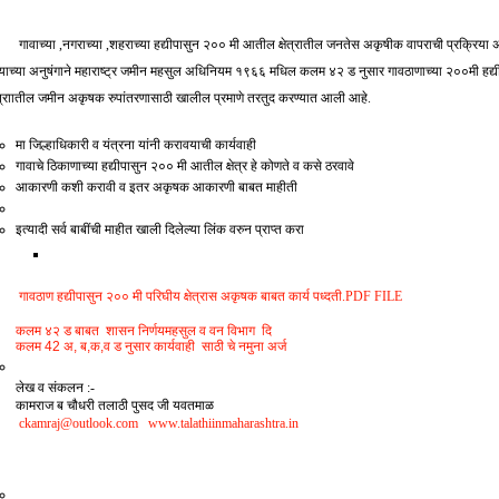
 ,नगराच्या ,शहराच्या हद्यीपासुन २०० मी आतील क्षेत्रातील जनतेस अकृषीक वापराची प्रक्रिया
याच्या अनुषंगाने महाराष्ट्र जमीन महसुल अधिनियम १९६६ मधिल कलम ४२ ड नुसार गावठाणाच्या २००मी हद्य
षेत्राातील जमीन अकृषक रुपांतरणासाठी खालील प्रमाणे तरतुद करण्यात आली आहे.
मा जिल्हाधिकारी व यंत्रना यांनी करावयाची कार्यवाही
गावाचे ठिकाणाच्या हद्यीपासुन २०० मी आतील क्षेत्र हे कोणते व कसे ठरवावे
आकारणी कशी करावी व इतर अकृषक आकारणी बाबत माहीती
इत्यादी सर्व बाबींची माहीत खाली दिलेल्या लिंक वरुन प्राप्त करा
गावठाण हद्यीपासुन २०० मी परिघीय क्षेत्रास अकृषक बाबत कार्य पध्दती.PDF FILE
कलम ४२ ड बाबत शासन निर्णयमहसुल व वन विभाग दि
कलम 42 अ, ब,क,व ड नुसार कार्यवाही साठी चे नमुना अर्ज
लेख व संकलन :-
कामराज ब चौधरी तलाठी पुसद
जी यवतमाळ
ckamraj@outlook.com
www.talathiinmaharashtra.in