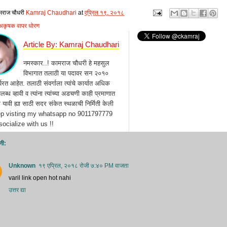
मराज चौधरी
Kamraj Chaudhari
at
एप्रिल १९, २०१८
अकृषक वापर धोरण
Article By: Kamraj Chaudhari
नमस्कार..! कामराज चौधरी हे महसुल
विभागात तलाठी या पदावर सन २०१०
्यरत आहेत. तलाठी संवर्गाला त्यांचे कार्यात अधिक
ब्ध व्हावी व त्यांना त्यांच्या अडचणी काही प्रमाणात
यावी ह्या साठी सदर संकेत स्थळाची निर्मिती केली
ep visting my whatsapp no 9011797779
ocialize with us !!
णी:
Unknown
१९ एप्रिल, २०१८ रोजी ७:४० PM वाजता
varil link open hot nahi
उत्तर द्या