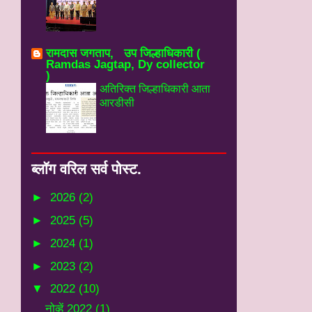
रामदास जगताप, उप जिल्हाधिकारी (
Ramdas Jagtap, Dy collector
)
अतिरिक्त जिल्हाधिकारी आता
आरडीसी
ब्‍लॉग वरिल सर्व पोस्‍ट.
►
2026
(2)
►
2025
(5)
►
2024
(1)
►
2023
(2)
▼
2022
(10)
नोव्हें 2022
(1)