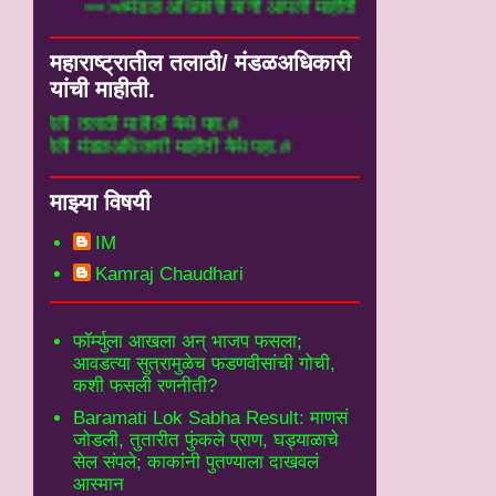
==>#मंडळ अधिकारी यांनी आपली माहीती फार्म मध
महाराष्ट्रातील तलाठी/ मंडळअधिकारी
यांची माहीती.
ठी माहीती येथे पहा.#
डळअधिकारी माहीती येथे पहा.#
माझ्या विषयी
IM
Kamraj Chaudhari
फॉर्म्युला आखला अन् भाजप फसला;
आवडत्या सुत्रामुळेच फडणवीसांची गोची,
कशी फसली रणनीती?
Baramati Lok Sabha Result: माणसं
जोडली, तुतारीत फुंकले प्राण, घड्याळाचे
सेल संपले; काकांनी पुतण्याला दाखवलं
आस्मान