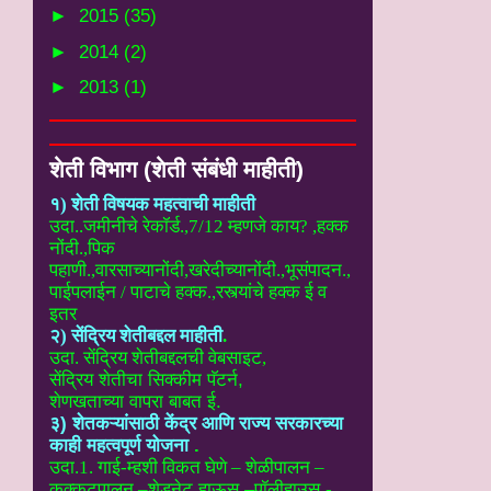
►
2015
(35)
►
2014
(2)
►
2013
(1)
शेती विभाग (शेती संबंधी माहीती)
१) शेती विषयक महत्वाची माहीती
उदा..
जमीनीचे रेकॉर्ड.,7/12 म्हणजे काय? ,हक्क
नोंदी.,पिक
पहाणी.,वारसाच्यानोंदी
,खरेदीच्यानोंदी.,भूसंपादन.,
पाईपलाईन / पाटाचे हक्क.,रस्त्यांचे हक्क ई
व
इतर
२) सेंद्रिय शेतीबद्दल माहीती
.
उदा. सेंद्रिय शेतीबद्दलची वेबसाइट
,
सेंद्रिय शेतीचा सिक्कीम पॅटर्न,
शेणखताच्या वापरा बाबत ई.
३) शेतकऱ्यांसाठी केंद्र आणि राज्य सरकारच्या
काही महत्वपूर्ण योजना
.
उदा.1. गाई-म्हशी विकत घेणे – शेळीपालन –
कुक्कुटपालन –
शेडनेट हाऊस –पॉलीहाउस -