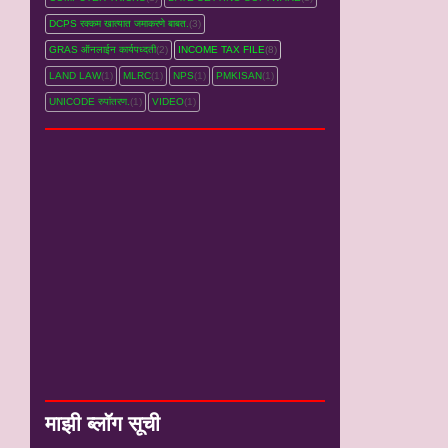
DCPS रक्‍कम खात्‍यात जमाकरणे बाबत.
(3)
GRAS ऑनलाईन कार्यपध्‍दती
(2)
INCOME TAX FILE
(8)
LAND LAW
(1)
MLRC
(1)
NPS
(1)
PMKISAN
(1)
UNICODE रुपांतरण.
(1)
VIDEO
(1)
माझी ब्लॉग सूची