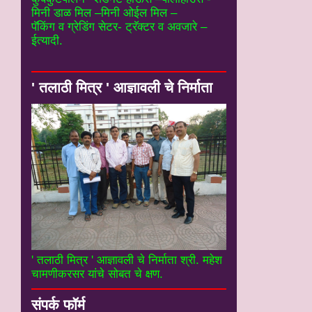
मिनी डाळ मिल –मिनी ओईल मिल –
पॅकिंग व ग्रेडिंग सेटर- ट्रॅक्टर व अवजारे –
ईत्यादी.
' तलाठी मित्र ' आज्ञावली चे निर्माता
' तलाठी मित्र ' आज्ञावली चे निर्माता श्री. महेश
चामणीकरसर यांचे सोबत चे क्षण.
संपर्क फॉर्म