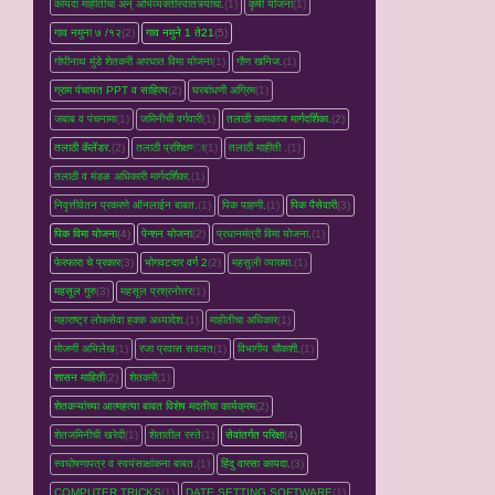
कायदा माहीतीचा अन् अभिव्यक्तीस्वातंत्र्याचा.
(1)
कृषी योजना
(1)
गाव नमुना ७ /१२
(2)
गाव नमुने 1 ते21
(5)
गोपीनाथ मुंडे शेतकरी अपघात विमा योजना
(1)
गौण खनिज.
(1)
ग्राम पंचायत PPT व साहित्य
(2)
घरबांधणी अग्रिम
(1)
जबाब व पंचनामा
(1)
जमिनीची वर्गवारी
(1)
तलाठी कामकाज मार्गदर्शिका.
(2)
तलाठी कॅलेंडर.
(2)
तलाठी प्रशिक्षण्‍ा
(1)
तलाठी माहीती .
(1)
तलाठी व मंडळ अधिकारी मार्गदर्शिका.
(1)
निवृत्तीवेतन प्रकरणे ऑनलाईन बाबत.
(1)
पिक पाहणी.
(1)
पिक पैसेवारी
(3)
पिक विमा योजना
(4)
पेन्शन योजना
(2)
प्रधानमंत्री विमा योजना.
(1)
फेरफारा चे प्रकार
(3)
भोगवटदार वर्ग 2
(2)
महसुली व्‍याख्‍या.
(1)
महसूल गुरु
(3)
महसूल प्रश्रनोत्तर
(1)
महाराष्ट्र लोकसेवा हक्क अध्यादेश.
(1)
माहीतीचा अधिकार
(1)
मोजणी अभिलेख
(1)
रजा प्रवास सवलत
(1)
विभागीय चौकशी.
(1)
शासन माहिती
(2)
शेतकरी
(1)
शेतकऱ्यांच्‍या आत्महत्‍या बाबत विशेष मदतीचा कार्यक्रम
(2)
शेतजमिनीची खरेदी
(1)
शेतातील रस्‍ते
(1)
सेवांतर्गत परिक्षा
(4)
स्वघोषणापत्र व स्वयंसाक्षांकना बाबत.
(1)
हिंदु वारसा कायदा.
(3)
COMPUTER TRICKS
(1)
DATE SETTING SOFTWARE
(1)