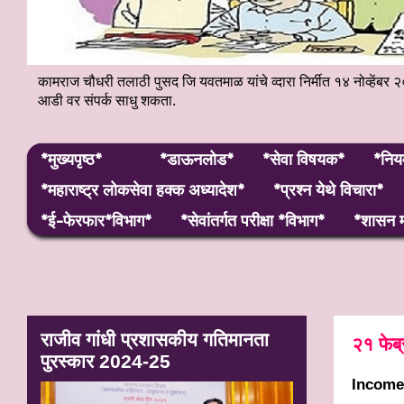
कामराज चौधरी तलाठी पुसद जि यवतमाळ यांचे व्दारा निर्मीत १४ नोव्हे
आडी वर संपर्क साधु शकता.
*मुख्यपृष्ठ*
*डाऊनलोड*
*सेवा विषयक*
*निय
*महाराष्ट्र लाेकसेवा हक्क अध्यादेश*
*प्रश्न येथे विचारा*
*ई-फेरफार*विभाग*
*सेवांतर्गत परीक्षा *विभाग*
*शासन म
राजीव गांधी प्रशासकीय गतिमानता
२१ फेब्
पुरस्कार 2024-25
Income