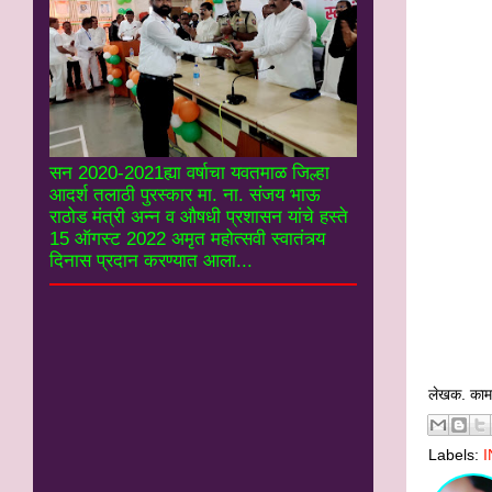
सन 2020-2021ह्या वर्षाचा यवतमाळ जिल्हा
आदर्श तलाठी पुरस्कार मा. ना. संजय भाऊ
राठोड मंत्री अन्न व औषधी प्रशासन यांचे हस्ते
15 ऑगस्ट 2022 अमृत महोत्सवी स्वातंत्र्य
दिनास प्रदान करण्यात आला...
लेखक. काम
Labels:
I