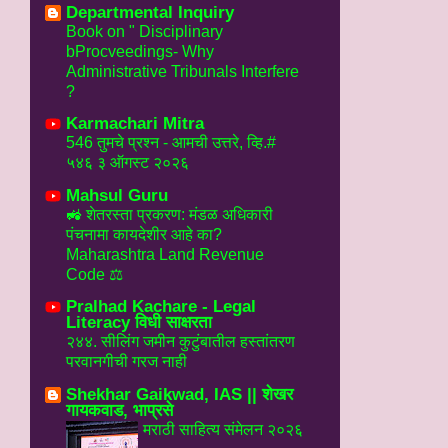
Departmental Inquiry
Book on " Disciplinary
bProcveedings- Why
Administrative Tribunals Interfere
?
Karmachari Mitra
546 तुमचे प्रश्न - आमची उत्तरे, व्हि.#
५४६ ३ ऑगस्ट २०२६
Mahsul Guru
🚜 शेतरस्ता प्रकरण: मंडळ अधिकारी
पंचनामा कायदेशीर आहे का?
Maharashtra Land Revenue
Code ⚖️
Pralhad Kachare - Legal
Literacy विधी साक्षरता
२४४. सीलिंग जमीन कुटुंबातील हस्तांतरण
परवानगीची गरज नाही
Shekhar Gaikwad, IAS || शेखर
गायकवाड, भाप्रसे
मराठी साहित्य संमेलन २०२६