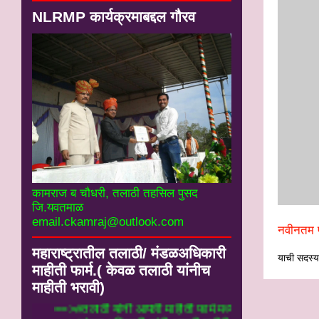
NLRMP कार्यक्रमाबद्दल गौरव
कामराज ब चौधरी, तलाठी तहसिल पुसद
जि.यवतमाळ
email.ckamraj@outlook.com
नवीनतम प
महाराष्ट्रातील तलाठी/ मंडळअधिकारी
याची सदस्यत
माहीती फार्म.( केवळ तलाठी यांनीच
माहीती भरावी)
==>#तलाठी यांनी आपली माहीती फार्म मध्ये येथे