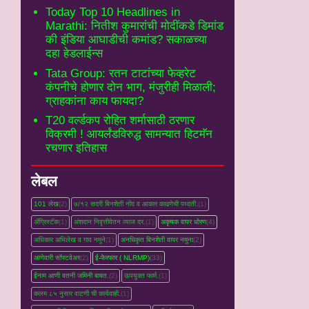
Today Top 10 Headlines in
Marathi: नितीश कुमारांची मोदींकडे डिमांड
की इंडिया आघाडीची कमांड? सकाळच्या
दहा हेडलाईन्स
Tata Group: रतन टाटांच्या फेव्हरेट
कंपनीचे होणार दोन भाग, मंजुरीही मिळाली;
ग्राहकांना काय फायदा?
T20 वर्ल्डकप रोहित शर्मासाठी ठरणार
विक्रमी ! आयर्लंडविरुद्ध सामन्यात हिटमॅन
रचणार इतिहास
लेबल
101 लेख
(2)
७/१२ सदरी बिनशेती नोंद व आकार काढणेची पध्दती.
(1)
ॲग्रिस्टॅक
(1)
अंशदान निवृत्तीवेतन व्‍याज दर.
(1)
अकृषक वापर धोरण
(4)
अधिकार अभिलेख व गाव नमुने
(1)
अनधिकृत बिनशेती वापर नमुना
(2)
आणेवारी सॉफ्टवेअर
(2)
ई-फेरफार ( NLRMP)
(33)
ईनाम आणी वतनी जमिनी बाबत.
(2)
ऊपयुक्त फार्म.
(1)
कलम ८५ नुसार वाटणी ची कार्यवाही.
(1)