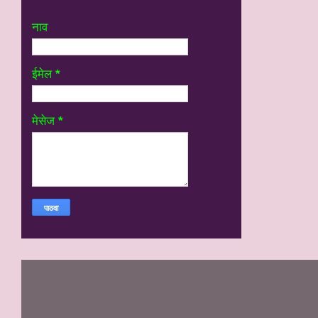
नाव
ईमेल
*
मेसेज
*