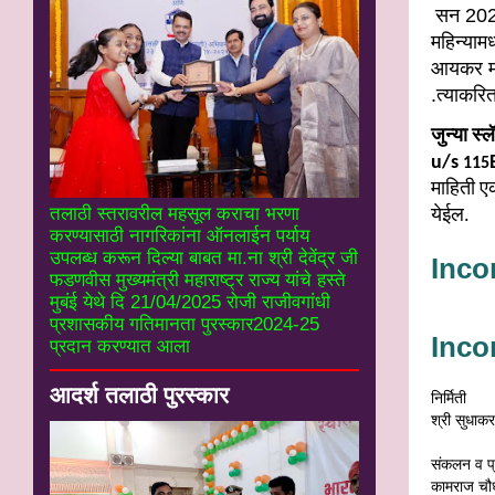
सन
20
महिन्यामध
आयकर मा
.त्याकरि
जुन्या स्ल
u/s
115
माहिती 
तलाठी स्तरावरील महसूल कराचा भरणा
येईल
.
करण्यासाठी नागरिकांना ऑनलाईन पर्याय
उपलब्ध करून दिल्या बाबत मा.ना श्री देवेंद्र जी
Inco
फडणवीस मुख्यमंत्री महाराष्ट्र राज्य यांचे हस्ते
मुबंई येथे दि 21/04/2025 रोजी राजीवगांधी
प्रशासकीय गतिमानता पुरस्कार2024-25
Inco
प्रदान करण्यात आला
आदर्श तलाठी पुरस्कार
निर्मिती
श्री सुधाकर
संकलन व प्
कामराज चौध