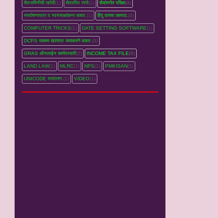
शेतजमिनीची खरेदी
(1)
शेतातील रस्‍ते
(1)
सेवांतर्गत परिक्षा
(4)
स्वघोषणापत्र व स्वयंसाक्षांकना बाबत.
(1)
हिंदु वारसा कायदा.
(3)
COMPUTER TRICKS
(1)
DATE SETTING SOFTWARE
(1)
DCPS रक्‍कम खात्‍यात जमाकरणे बाबत.
(3)
GRAS ऑनलाईन कार्यपध्‍दती
(2)
INCOME TAX FILE
(8)
LAND LAW
(1)
MLRC
(1)
NPS
(1)
PMKISAN
(1)
UNICODE रुपांतरण.
(1)
VIDEO
(1)