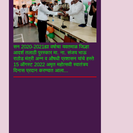
सन 2020-2021ह्या वर्षाचा यवतमाळ जिल्हा
आदर्श तलाठी पुरस्कार मा. ना. संजय भाऊ
राठोड मंत्री अन्न व औषधी प्रशासन यांचे हस्ते
15 ऑगस्ट 2022 अमृत महोत्सवी स्वातंत्र्य
दिनास प्रदान करण्यात आला...