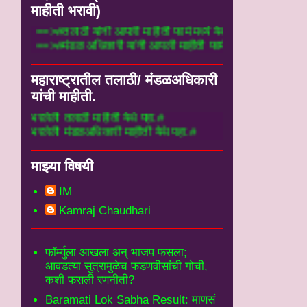
माहीती भरावी)
==>#तलाठी यांनी आपली माहीती फार्म मध्ये येथे भर
==>#मंडळ अधिकारी यांनी आपली माहीती फार्म मध्ये 
महाराष्ट्रातील तलाठी/ मंडळअधिकारी
यांची माहीती.
 तलाठी माहीती येथे पहा.#
ी मंडळअधिकारी माहीती येथे पहा.#
माझ्या विषयी
IM
Kamraj Chaudhari
फॉर्म्युला आखला अन् भाजप फसला;
आवडत्या सुत्रामुळेच फडणवीसांची गोची,
कशी फसली रणनीती?
Baramati Lok Sabha Result: माणसं