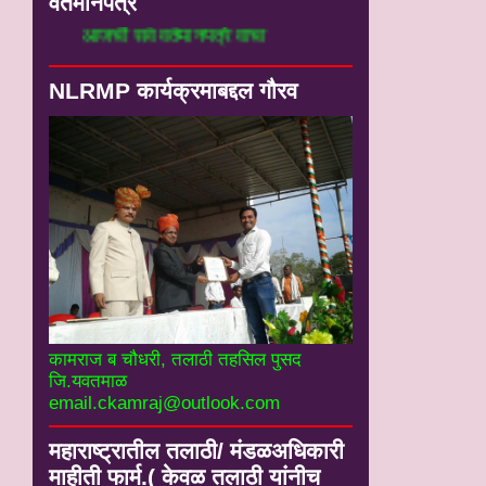
वर्तमानपत्रे
आजची सर्व वर्तमानपत्रे वाचा
NLRMP कार्यक्रमाबद्दल गौरव
कामराज ब चौधरी, तलाठी तहसिल पुसद
जि.यवतमाळ
email.ckamraj@outlook.com
महाराष्ट्रातील तलाठी/ मंडळअधिकारी
माहीती फार्म.( केवळ तलाठी यांनीच