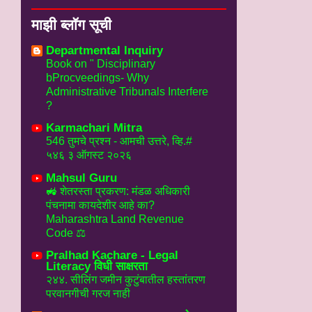
माझी ब्लॉग सूची
Departmental Inquiry
Book on " Disciplinary
bProcveedings- Why
Administrative Tribunals Interfere
?
Karmachari Mitra
546 तुमचे प्रश्न - आमची उत्तरे, व्हि.#
५४६ ३ ऑगस्ट २०२६
Mahsul Guru
🚜 शेतरस्ता प्रकरण: मंडळ अधिकारी
पंचनामा कायदेशीर आहे का?
Maharashtra Land Revenue
Code ⚖️
Pralhad Kachare - Legal
Literacy विधी साक्षरता
२४४. सीलिंग जमीन कुटुंबातील हस्तांतरण
परवानगीची गरज नाही