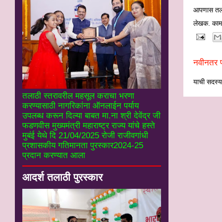
आपणास तलाठ
लेखक. काम
नवीनतर प
याची सदस्यत
तलाठी स्तरावरील महसूल कराचा भरणा
करण्यासाठी नागरिकांना ऑनलाईन पर्याय
उपलब्ध करून दिल्या बाबत मा.ना श्री देवेंद्र जी
फडणवीस मुख्यमंत्री महाराष्ट्र राज्य यांचे हस्ते
मुबंई येथे दि 21/04/2025 रोजी राजीवगांधी
प्रशासकीय गतिमानता पुरस्कार2024-25
प्रदान करण्यात आला
आदर्श तलाठी पुरस्कार