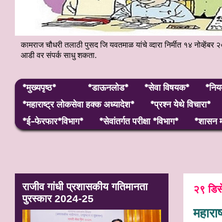
कामराज चौधरी तलाठी पुसद जि यवतमाळ यांचे व्दारा निर्मीत १४ नोव्हे
आडी वर संपर्क साधु शकता.
*मुख्यपृष्ठ*
*डाऊनलोड*
*सेवा विषयक*
*निय
*महाराष्ट्र लाेकसेवा हक्क अध्यादेश*
*प्रश्न येथे विचारा*
*ई-फेरफार*विभाग*
*सेवांतर्गत परीक्षा *विभाग*
*शासन म
राजीव गांधी प्रशासकीय गतिमानता
२९ डिस
पुरस्कार 2024-25
महाराष