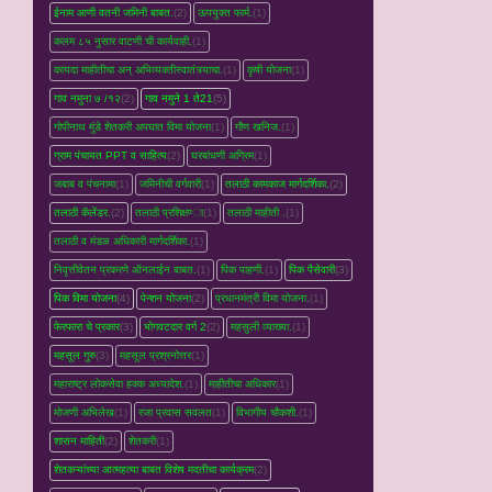
ईनाम आणी वतनी जमिनी बाबत.
(2)
ऊपयुक्त फार्म.
(1)
कलम ८५ नुसार वाटणी ची कार्यवाही.
(1)
कायदा माहीतीचा अन् अभिव्यक्तीस्वातंत्र्याचा.
(1)
कृषी योजना
(1)
गाव नमुना ७ /१२
(2)
गाव नमुने 1 ते21
(5)
गोपीनाथ मुंडे शेतकरी अपघात विमा योजना
(1)
गौण खनिज.
(1)
ग्राम पंचायत PPT व साहित्य
(2)
घरबांधणी अग्रिम
(1)
जबाब व पंचनामा
(1)
जमिनीची वर्गवारी
(1)
तलाठी कामकाज मार्गदर्शिका.
(2)
तलाठी कॅलेंडर.
(2)
तलाठी प्रशिक्षण्‍ा
(1)
तलाठी माहीती .
(1)
तलाठी व मंडळ अधिकारी मार्गदर्शिका.
(1)
निवृत्तीवेतन प्रकरणे ऑनलाईन बाबत.
(1)
पिक पाहणी.
(1)
पिक पैसेवारी
(3)
पिक विमा योजना
(4)
पेन्शन योजना
(2)
प्रधानमंत्री विमा योजना.
(1)
फेरफारा चे प्रकार
(3)
भोगवटदार वर्ग 2
(2)
महसुली व्‍याख्‍या.
(1)
महसूल गुरु
(3)
महसूल प्रश्रनोत्तर
(1)
महाराष्ट्र लोकसेवा हक्क अध्यादेश.
(1)
माहीतीचा अधिकार
(1)
मोजणी अभिलेख
(1)
रजा प्रवास सवलत
(1)
विभागीय चौकशी.
(1)
शासन माहिती
(2)
शेतकरी
(1)
शेतकऱ्यांच्‍या आत्महत्‍या बाबत विशेष मदतीचा कार्यक्रम
(2)