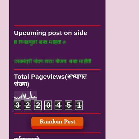
Upcoming post on side
निवडणुकी बाबत माहिती #
ंत्री पांदण रस्ता योजना बाबत माहीती
Total Pageviews(अभ्यागत
संख्या)
3
2
2
0
4
5
1
Random Post