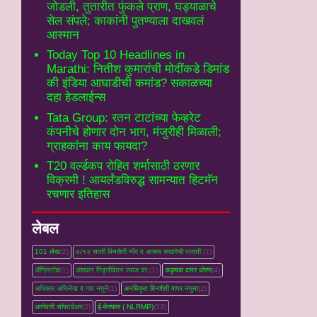
जोडली, तुतारीत फुंकले प्राण, घड्याळाचे
सेल संपले; काकांनी पुतण्याला दाखवलं
आस्मान
Today Top 10 Headlines in
Marathi: नितीश कुमारांची मोदींकडे डिमांड
की इंडिया आघाडीची कमांड? सकाळच्या
दहा हेडलाईन्स
Tata Group: रतन टाटांच्या फेव्हरेट
कंपनीचे होणार दोन भाग, मंजुरीही मिळाली;
ग्राहकांना काय फायदा?
T20 वर्ल्डकप रोहित शर्मासाठी ठरणार
विक्रमी ! आयर्लंडविरुद्ध सामन्यात हिटमॅन
रचणार इतिहास
लेबल
101 लेख
(2)
७/१२ सदरी बिनशेती नोंद व आकार काढणेची पध्दती.
(1)
ॲग्रिस्टॅक
(1)
अंशदान निवृत्तीवेतन व्‍याज दर.
(1)
अकृषक वापर धोरण
(4)
अधिकार अभिलेख व गाव नमुने
(1)
अनधिकृत बिनशेती वापर नमुना
(2)
आणेवारी सॉफ्टवेअर
(2)
ई-फेरफार ( NLRMP)
(33)