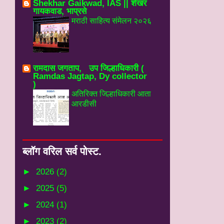
Shekhar Gaikwad, IAS || शेखर
गायकवाड, भाप्रसे
मराठी साहित्य संमेलन २०२६
रामदास जगताप, उप जिल्हाधिकारी (
Ramdas Jagtap, Dy collector
)
अतिरिक्त जिल्हाधिकारी आता
आरडीसी
ब्‍लॉग वरिल सर्व पोस्‍ट.
►
2026
(2)
►
2025
(5)
►
2024
(1)
►
2023
(2)