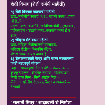
शेती विभाग (शेती संबंधी माहीती)
१) शेती विषयक महत्वाची माहीती
उदा..
जमीनीचे रेकॉर्ड.,7/12 म्हणजे काय? ,हक्क
नोंदी.,पिक
पहाणी.,वारसाच्यानोंदी
,खरेदीच्यानोंदी.,भूसंपादन.,
पाईपलाईन / पाटाचे हक्क.,रस्त्यांचे हक्क ई
व
इतर
२) सेंद्रिय शेतीबद्दल माहीती
.
उदा. सेंद्रिय शेतीबद्दलची वेबसाइट
,
सेंद्रिय शेतीचा सिक्कीम पॅटर्न,
शेणखताच्या वापरा बाबत ई.
३) शेतकऱ्यांसाठी केंद्र आणि राज्य सरकारच्या
काही महत्वपूर्ण योजना
.
उदा.1. गाई-म्हशी विकत घेणे – शेळीपालन –
कुक्कुटपालन –
शेडनेट हाऊस –पॉलीहाउस -
मिनी डाळ मिल –मिनी ओईल मिल –
पॅकिंग व ग्रेडिंग सेटर- ट्रॅक्टर व अवजारे –
ईत्यादी.
' तलाठी मित्र ' आज्ञावली चे निर्माता