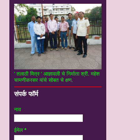
' तलाठी मित्र ' आज्ञावली चे निर्माता श्री. महेश
चामणीकरसर यांचे सोबत चे क्षण.
संपर्क फॉर्म
नाव
ईमेल
*