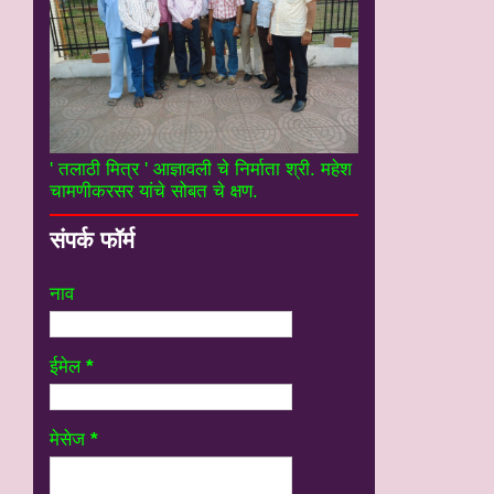
' तलाठी मित्र ' आज्ञावली चे निर्माता श्री. महेश
चामणीकरसर यांचे सोबत चे क्षण.
संपर्क फॉर्म
नाव
ईमेल
*
मेसेज
*