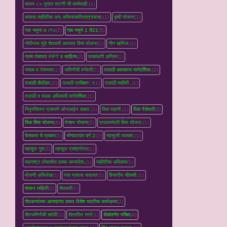
कलम ८५ नुसार वाटणी ची कार्यवाही.
(1)
कायदा माहीतीचा अन् अभिव्यक्तीस्वातंत्र्याचा.
(1)
कृषी योजना
(1)
गाव नमुना ७ /१२
(2)
गाव नमुने 1 ते21
(5)
गोपीनाथ मुंडे शेतकरी अपघात विमा योजना
(1)
गौण खनिज.
(1)
ग्राम पंचायत PPT व साहित्य
(2)
घरबांधणी अग्रिम
(1)
जबाब व पंचनामा
(1)
जमिनीची वर्गवारी
(1)
तलाठी कामकाज मार्गदर्शिका.
(2)
तलाठी कॅलेंडर.
(2)
तलाठी प्रशिक्षण्‍ा
(1)
तलाठी माहीती .
(1)
तलाठी व मंडळ अधिकारी मार्गदर्शिका.
(1)
निवृत्तीवेतन प्रकरणे ऑनलाईन बाबत.
(1)
पिक पाहणी.
(1)
पिक पैसेवारी
(3)
पिक विमा योजना
(4)
पेन्शन योजना
(2)
प्रधानमंत्री विमा योजना.
(1)
फेरफारा चे प्रकार
(3)
भोगवटदार वर्ग 2
(2)
महसुली व्‍याख्‍या.
(1)
महसूल गुरु
(3)
महसूल प्रश्रनोत्तर
(1)
महाराष्ट्र लोकसेवा हक्क अध्यादेश.
(1)
माहीतीचा अधिकार
(1)
मोजणी अभिलेख
(1)
रजा प्रवास सवलत
(1)
विभागीय चौकशी.
(1)
शासन माहिती
(2)
शेतकरी
(1)
शेतकऱ्यांच्‍या आत्महत्‍या बाबत विशेष मदतीचा कार्यक्रम
(2)
शेतजमिनीची खरेदी
(1)
शेतातील रस्‍ते
(1)
सेवांतर्गत परिक्षा
(4)