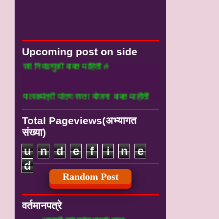
Upcoming post on side
वडणुकी बाबत माहिती #
्री पांदण रस्ता योजना बाबत माहीती
Total Pageviews(अभ्यागत
संख्या)
u
n
d
e
f
i
n
e
d
Random Post
वर्तमानपत्रे