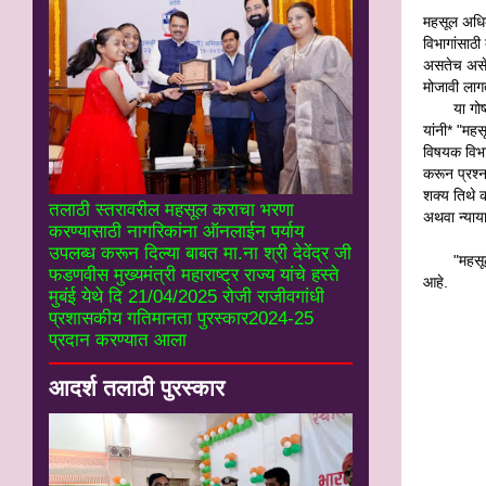
महसूल अधिक
विभागांसाठी
असतेच असे 
मोजावी लागत
या गोष्टीं
यांनी* "मह
विषयक विभा
करून प्रश्न
शक्य तिथे 
तलाठी स्तरावरील महसूल कराचा भरणा
अथवा न्या‍य
करण्यासाठी नागरिकांना ऑनलाईन पर्याय
उपलब्ध करून दिल्या बाबत मा.ना श्री देवेंद्र जी
"महसूल प्रश
फडणवीस मुख्यमंत्री महाराष्ट्र राज्य यांचे हस्ते
आहे.
मुबंई येथे दि 21/04/2025 रोजी राजीवगांधी
प्रशासकीय गतिमानता पुरस्कार2024-25
प्रदान करण्यात आला
आदर्श तलाठी पुरस्कार