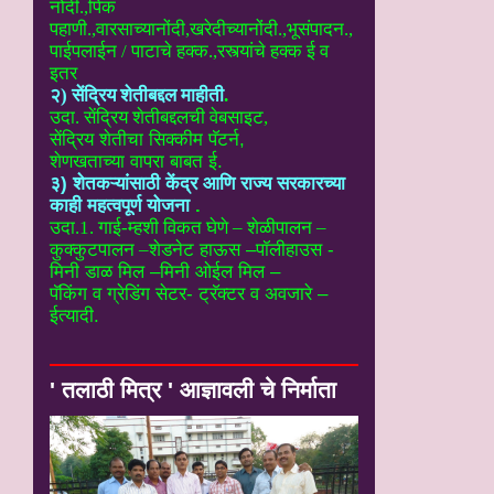
नोंदी.,पिक
पहाणी.,वारसाच्यानोंदी
,खरेदीच्यानोंदी.,भूसंपादन.,
पाईपलाईन / पाटाचे हक्क.,रस्त्यांचे हक्क ई
व
इतर
२) सेंद्रिय शेतीबद्दल माहीती
.
उदा. सेंद्रिय शेतीबद्दलची वेबसाइट
,
सेंद्रिय शेतीचा सिक्कीम पॅटर्न,
शेणखताच्या वापरा बाबत ई.
३) शेतकऱ्यांसाठी केंद्र आणि राज्य सरकारच्या
काही महत्वपूर्ण योजना
.
उदा.1. गाई-म्हशी विकत घेणे – शेळीपालन –
कुक्कुटपालन –
शेडनेट हाऊस –पॉलीहाउस -
मिनी डाळ मिल –मिनी ओईल मिल –
पॅकिंग व ग्रेडिंग सेटर- ट्रॅक्टर व अवजारे –
ईत्यादी.
' तलाठी मित्र ' आज्ञावली चे निर्माता