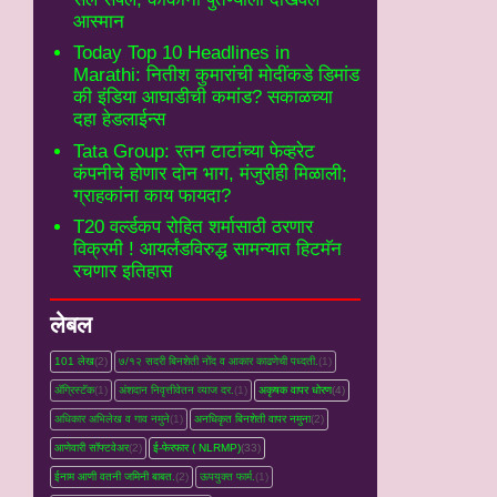
आस्मान
Today Top 10 Headlines in
Marathi: नितीश कुमारांची मोदींकडे डिमांड
की इंडिया आघाडीची कमांड? सकाळच्या
दहा हेडलाईन्स
Tata Group: रतन टाटांच्या फेव्हरेट
कंपनीचे होणार दोन भाग, मंजुरीही मिळाली;
ग्राहकांना काय फायदा?
T20 वर्ल्डकप रोहित शर्मासाठी ठरणार
विक्रमी ! आयर्लंडविरुद्ध सामन्यात हिटमॅन
रचणार इतिहास
लेबल
101 लेख
(2)
७/१२ सदरी बिनशेती नोंद व आकार काढणेची पध्दती.
(1)
ॲग्रिस्टॅक
(1)
अंशदान निवृत्तीवेतन व्‍याज दर.
(1)
अकृषक वापर धोरण
(4)
अधिकार अभिलेख व गाव नमुने
(1)
अनधिकृत बिनशेती वापर नमुना
(2)
आणेवारी सॉफ्टवेअर
(2)
ई-फेरफार ( NLRMP)
(33)
ईनाम आणी वतनी जमिनी बाबत.
(2)
ऊपयुक्त फार्म.
(1)