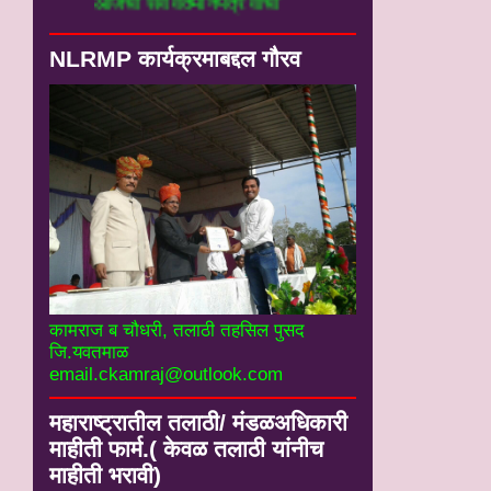
आजची सर्व वर्तमानपत्रे वाचा
NLRMP कार्यक्रमाबद्दल गौरव
कामराज ब चौधरी, तलाठी तहसिल पुसद
जि.यवतमाळ
email.ckamraj@outlook.com
महाराष्ट्रातील तलाठी/ मंडळअधिकारी
माहीती फार्म.( केवळ तलाठी यांनीच
माहीती भरावी)