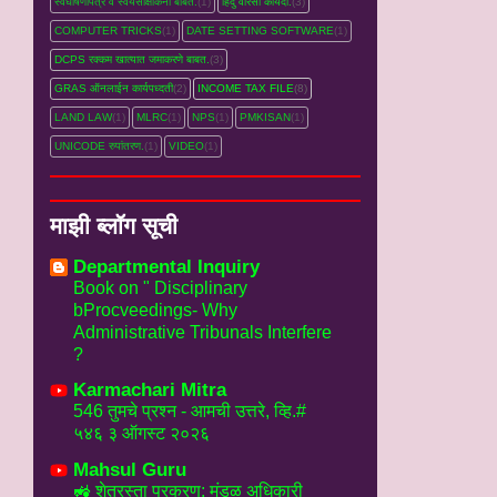
स्वघोषणापत्र व स्वयंसाक्षांकना बाबत.
(1)
हिंदु वारसा कायदा.
(3)
COMPUTER TRICKS
(1)
DATE SETTING SOFTWARE
(1)
DCPS रक्‍कम खात्‍यात जमाकरणे बाबत.
(3)
GRAS ऑनलाईन कार्यपध्‍दती
(2)
INCOME TAX FILE
(8)
LAND LAW
(1)
MLRC
(1)
NPS
(1)
PMKISAN
(1)
UNICODE रुपांतरण.
(1)
VIDEO
(1)
माझी ब्लॉग सूची
Departmental Inquiry
Book on " Disciplinary
bProcveedings- Why
Administrative Tribunals Interfere
?
Karmachari Mitra
546 तुमचे प्रश्न - आमची उत्तरे, व्हि.#
५४६ ३ ऑगस्ट २०२६
Mahsul Guru
🚜 शेतरस्ता प्रकरण: मंडळ अधिकारी