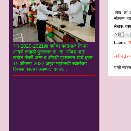
लेख- डॉ. स
संकलन- का
लेखक. काम
Labels:
म
सन 2020-2021ह्या वर्षाचा यवतमाळ जिल्हा
आदर्श तलाठी पुरस्कार मा. ना. संजय भाऊ
नवीनतर प
राठोड मंत्री अन्न व औषधी प्रशासन यांचे हस्ते
15 ऑगस्ट 2022 अमृत महोत्सवी स्वातंत्र्य
याची सदस्यत
दिनास प्रदान करण्यात आला...