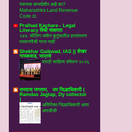
पंचनामा कायदेशीर आहे का?
Maharashtra Land Revenue
Code ⚖️
Pralhad Kachare - Legal
Literacy विधी साक्षरता
२४४. सीलिंग जमीन कुटुंबातील हस्तांतरण
परवानगीची गरज नाही
Shekhar Gaikwad, IAS || शेखर
गायकवाड, भाप्रसे
मराठी साहित्य संमेलन २०२६
रामदास जगताप, उप जिल्हाधिकारी (
Ramdas Jagtap, Dy collector
)
अतिरिक्त जिल्हाधिकारी आता
आरडीसी