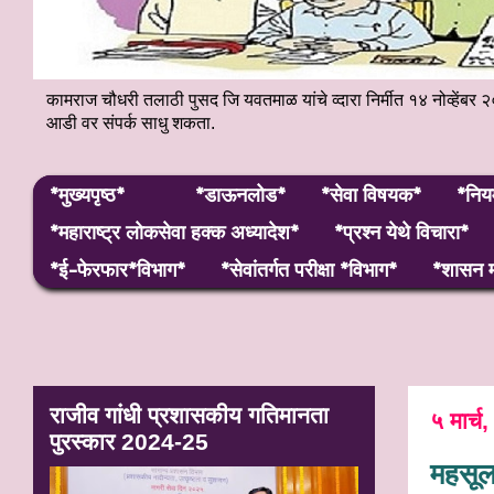
कामराज चौधरी तलाठी पुसद जि यवतमाळ यांचे व्दारा निर्मीत १४ नोव्हे
आडी वर संपर्क साधु शकता.
*मुख्यपृष्ठ*
*डाऊनलोड*
*सेवा विषयक*
*निय
*महाराष्ट्र लाेकसेवा हक्क अध्यादेश*
*प्रश्न येथे विचारा*
*ई-फेरफार*विभाग*
*सेवांतर्गत परीक्षा *विभाग*
*शासन म
राजीव गांधी प्रशासकीय गतिमानता
५ मार्च
पुरस्कार 2024-25
महसूल 