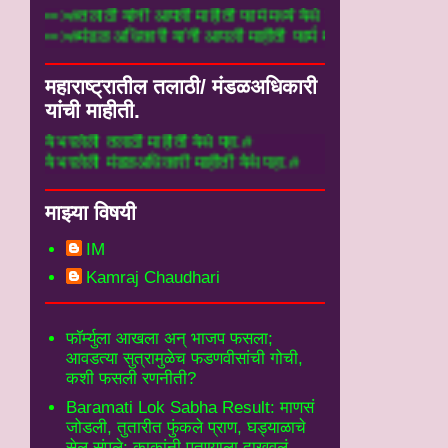
==>#तलाठी यांनी आपली माहीती फार्म मध्ये येथे 
==>#मंडळ अधिकारी यांनी आपली माहीती फार्म मध्य
महाराष्ट्रातील तलाठी/ मंडळअधिकारी
यांची माहीती.
लाठी माहीती येथे पहा.#
मंडळअधिकारी माहीती येथे पहा.#
माझ्या विषयी
IM
Kamraj Chaudhari
फॉर्म्युला आखला अन् भाजप फसला;
आवडत्या सुत्रामुळेच फडणवीसांची गोची,
कशी फसली रणनीती?
Baramati Lok Sabha Result: माणसं
जोडली, तुतारीत फुंकले प्राण, घड्याळाचे
सेल संपले; काकांनी पुतण्याला दाखवलं