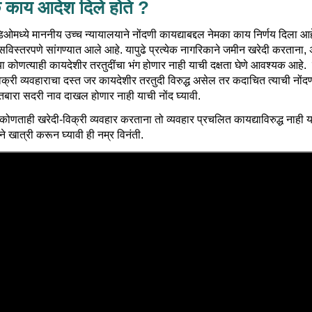
े काय आदेश दिले होते ?
डिओमध्ये माननीय उच्च न्यायालयाने नोंदणी कायद्याबद्दल नेमका काय निर्णय दिला आह
 सविस्तरपणे सांगण्यात आले आहे. यापुढे प्रत्येक नागरिकाने जमीन खरेदी करताना,
ा कोणत्याही कायदेशीर तरतुदींचा भंग होणार नाही याची दक्षता घेणे आवश्यक आहे. 
िक्री व्यवहाराचा दस्त जर कायदेशीर तरतुदी विरुद्ध असेल तर कदाचित त्याची नोंद
ातबारा सदरी नाव दाखल होणार नाही याची नोंद घ्यावी.
े कोणताही खरेदी-विक्री व्यवहार करताना तो व्यवहार प्रचलित कायद्याविरुद्ध नाही 
ाने खात्री करून घ्यावी ही नम्र विनंती.