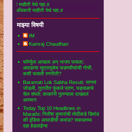
ाहीती येथे पहा.#
कारी माहीती येथे पहा.#
माझ्या विषयी
IM
Kamraj Chaudhari
फॉर्म्युला आखला अन् भाजप फसला;
आवडत्या सुत्रामुळेच फडणवीसांची गोची,
कशी फसली रणनीती?
Baramati Lok Sabha Result: माणसं
जोडली, तुतारीत फुंकले प्राण, घड्याळाचे
सेल संपले; काकांनी पुतण्याला दाखवलं
आस्मान
Today Top 10 Headlines in
Marathi: नितीश कुमारांची मोदींकडे डिमांड
की इंडिया आघाडीची कमांड? सकाळच्या
दहा हेडलाईन्स