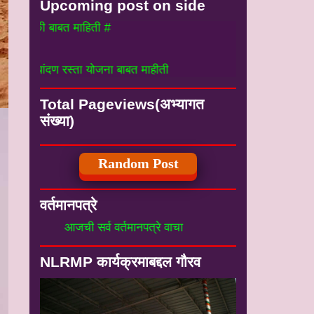
Upcoming post on side
की बाबत माहिती #
पांदण रस्ता योजना बाबत माहीती
Total Pageviews(अभ्यागत
संख्या)
Random Post
वर्तमानपत्रे
आजची सर्व वर्तमानपत्रे वाचा
NLRMP कार्यक्रमाबद्दल गौरव