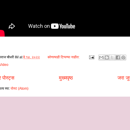
मराज चौधरी
IM
at
मे १४, २०२२
कोणत्याही टिप्पण्‍या नाहीत:
Video
 पोस्ट्स
मुख्यपृष्ठ
जरा जु
त्व घ्या:
पोस्ट (Atom)