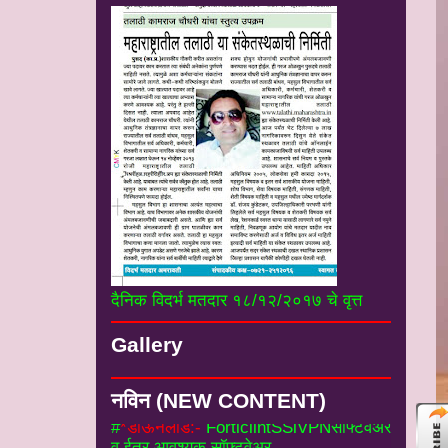
#*
नियम व पुस्तके :-
तलाठी संवर्गातील विभागीय
दुय्यम व महसुल अहर्ता परिक्षा माहीती व
अभ्यासक्रम----------------------
#*
डॉ कुंडेटकर सर विभाग:-डॉ संजय कुंडेटकर
दैनिक विदर्भ मतदार १८/१२/२०१७ चे वृत्त
सर उपजिल्हाधिकारी यांचे उपयुक्त सर्व लेख
----
----------------
Gallery
#
*डाऊनलोड:-
ForticlintSSlVPNसॉफ्टवेअर
व ईतर आवश्यक सॉफ्टवेअर.------------------
#
*बदली विभाग
:- बदली संदर्भातील शासन
नविन (NEW CONTENT)
निर्णय व तलाठी माहीती.-------------------
#
*शोध विभाग:
-विवीध प्रकारचे शोध साहीत्य---