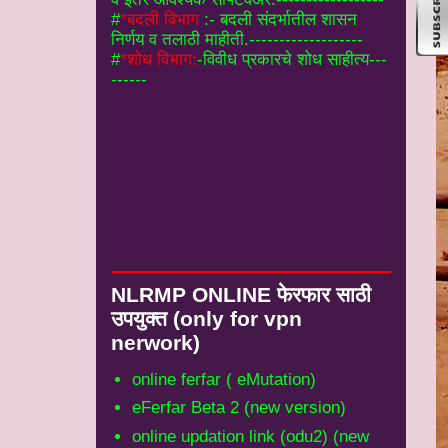
------
NLRMP ONLINE फेरफार साठी
उपयुक्‍त (only for vpn
nerwork)
online ferfar ( eMutation)
eFerfar Beta 2 (new version)
online updation link (odu2) (new