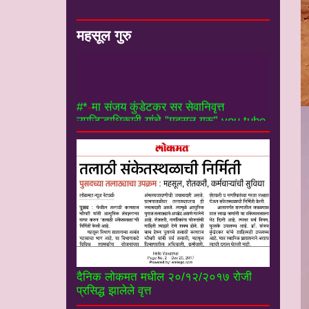
महसूल गुरु
#*
-
मा संजय कुंडेटकर सर सेवानिवृत्त
उपजिल्हाधिकारी यांचे ”महसूल गुरू” you tube
चॅनल----------------------
दैनिक लोकमत मधील २०/१२/२०१७ रोजी
प्रसिद्ध झालेले वृत्त