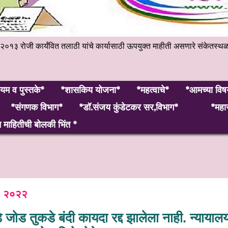
हेंबर २०१३ रोजी कार्यंवित तलाठी यांचे कार्यासाठी ऊपयुक्त माहीती असणारे 
यम व पुस्तके*
*शासकिय योजना*
*महत्वाचे*
*आमच्या विष
*संगणक विभाग*
*डॉ.संजय कुंडेटकर सर,विभाग*
*महार
माहितीची बोलकी भिंत *
महा
, २०२२
े जोड तुकडे बंदी कायदा रद्द झालेला नाही. न्यायालय