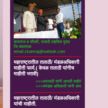
कामराज ब चौधरी, तलाठी तहसिल पुसद
जि.यवतमाळ
email.ckamraj@outlook.com
महाराष्ट्रातील तलाठी/ मंडळअधिकारी
माहीती फार्म.( केवळ तलाठी यांनीच
माहीती भरावी)
==>#तलाठी यांनी आपली माहीती फार्म म
==>#मंडळ अधिकारी यांनी आपली माहीती 
महाराष्ट्रातील तलाठी/ मंडळअधिकारी
यांची माहीती.