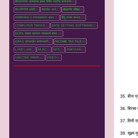
शेतकऱ्यांच्‍या आत्महत्‍या बाबत विशेष मदतीचा कार्यक्रम
(2)
शेतजमिनीची खरेदी
(1)
शेतातील रस्‍ते
(1)
सेवांतर्गत परिक्षा
(4)
स्वघोषणापत्र व स्वयंसाक्षांकना बाबत.
(1)
हिंदु वारसा कायदा.
(3)
COMPUTER TRICKS
(1)
DATE SETTING SOFTWARE
(1)
DCPS रक्‍कम खात्‍यात जमाकरणे बाबत.
(3)
GRAS ऑनलाईन कार्यपध्‍दती
(2)
INCOME TAX FILE
(8)
LAND LAW
(1)
MLRC
(1)
NPS
(1)
PMKISAN
(1)
UNICODE रुपांतरण.
(1)
VIDEO
(1)
35. बीज प्
36. बिरसा 
37. मिनी र
38. सूक्ष्म