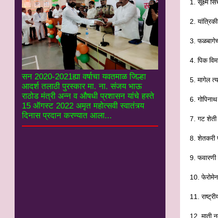
1. सूक्ष्म
2. यांत्रि
3. फळबागेच
4. पिक विम
सन 2020-2021ह्या वर्षाचा यवतमाळ जिल्हा
5. मागेल त
आदर्श तलाठी पुरस्कार मा. ना. संजय भाऊ
राठोड मंत्री अन्न व औषधी प्रशासन यांचे हस्ते
6. गोपिनाथ
15 ऑगस्ट 2022 अमृत महोत्सवी स्वातंत्र्य
दिनास प्रदान करण्यात आला...
7. गट शेती
8. शेतकरी 
9. फवारणी स
10. फेरोमेन
11. राष्ट्
12. माती नम