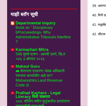
39. आपणास 
माझी ब्लॉग सूची
40. मिनी 
Departmental Inquiry
41. मधूमक्
Book on " Disciplinary
bProcveedings- Why
42. कीटक 
Administrative Tribunals Interfere
?
Karmachari Mitra
546 तुमचे प्रश्न - आमची उत्तरे, व्हि.#
५४६ ३ ऑगस्ट २०२६
Mahsul Guru
🚜 शेतरस्ता प्रकरण: मंडळ अधिकारी
पंचनामा कायदेशीर आहे का?
Maharashtra Land Revenue
Code ⚖️
Pralhad Kachare - Legal
Literacy विधी साक्षरता
२४४. सीलिंग जमीन कुटुंबातील हस्तांतरण
परवानगीची गरज नाही