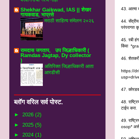
43. आत्मा 
Shekhar Gaikwad, IAS || शेखर
गायकवाड, भाप्रसे
मराठी साहित्य संमेलन २०२६
44. सेंद्र
परंपरागत क
45. रबी हं
किंवा *gr
रामदास जगताप, उप जिल्हाधिकारी (
Ramdas Jagtap, Dy collector
46. शेतकरी
)
अतिरिक्त जिल्हाधिकारी आता
https://
आरडीसी
usp=driv
47. कोरडवा
ब्‍लॉग वरिल सर्व पोस्‍ट.
48. राष्ट्र
टाईप करा.
►
2026
(2)
49. राष्ट्र
►
2025
(5)
osop* असे
►
2024
(1)
50. राष्ट्र