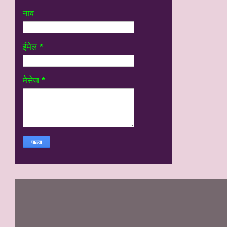
नाव
ईमेल
*
मेसेज
*