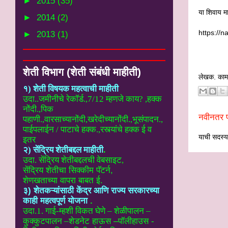
►
2015
(35)
या शिवाय मा
►
2014
(2)
https://
►
2013
(1)
शेती विभाग (शेती संबंधी माहीती)
लेखक. काम
१) शेती विषयक महत्वाची माहीती
उदा..
जमीनीचे रेकॉर्ड.,7/12 म्हणजे काय? ,हक्क
नोंदी.,पिक
नवीनतर प
पहाणी.,वारसाच्यानोंदी
,खरेदीच्यानोंदी.,भूसंपादन.,
पाईपलाईन / पाटाचे हक्क.,रस्त्यांचे हक्क ई
व
याची सदस्यत
इतर
२) सेंद्रिय शेतीबद्दल माहीती
.
उदा. सेंद्रिय शेतीबद्दलची वेबसाइट
,
सेंद्रिय शेतीचा सिक्कीम पॅटर्न,
शेणखताच्या वापरा बाबत ई.
३) शेतकऱ्यांसाठी केंद्र आणि राज्य सरकारच्या
काही महत्वपूर्ण योजना
.
उदा.1. गाई-म्हशी विकत घेणे – शेळीपालन –
कुक्कुटपालन –
शेडनेट हाऊस –पॉलीहाउस -