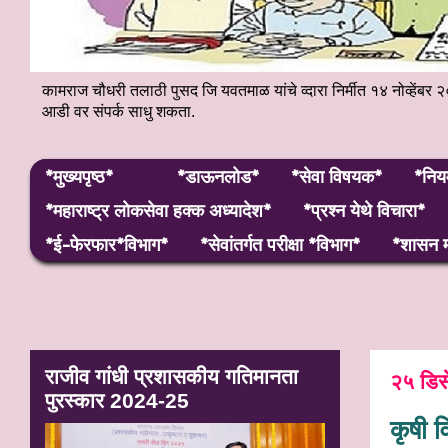
कामराज चौधरी तलाठी पुसद जि यवतमाळ यांचे व्दारा निर्मीत १४ नोव्हे
आडी वर संपर्क साधु शकता.
*मुख्यपृष्ठ*
*डाऊनलोड*
*सेवा विषयक*
*निय
*महाराष्ट्र लाेकसेवा हक्क अध्यादेश*
*प्रश्न येथे विचारा*
*ई-फेरफार*विभाग*
*सेवांतर्गत परीक्षा *विभाग*
*शासन म
राजीव गांधी प्रशासकीय गतिमानता
२५ डिस
पुरस्कार 2024-25
कृषी 