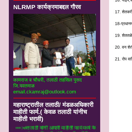
NLRMP कार्यक्रमाबद्दल गौरव
17. शेतकरी
18-प्रधानम
19. शेततळे
20. वन
21. रोप
कामराज ब चौधरी, तलाठी तहसिल पुसद
जि.यवतमाळ
email.ckamraj@outlook.com
महाराष्ट्रातील तलाठी/ मंडळअधिकारी
माहीती फार्म.( केवळ तलाठी यांनीच
माहीती भरावी)
==>#तलाठी यांनी आपली माहीती फार्म मध्ये येथे