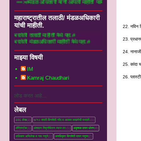
==>#मंडळ अधिकारी यांनी आपली माहीती फार्म मध
महाराष्ट्रातील तलाठी/ मंडळअधिकारी
यांची माहीती.
22. नविन व
ाठी माहीती येथे पहा.#
23. प्रधान
डळअधिकारी माहीती येथे पहा.#
24. नानाजी
माझ्या विषयी
25. कांदा 
IM
26. प्लास्
Kamraj Chaudhari
लोड करत आहे...
लेबल
101 लेख
(2)
७/१२ सदरी बिनशेती नोंद व आकार काढणेची पध्दती.
(1)
ॲग्रिस्टॅक
(1)
अंशदान निवृत्तीवेतन व्‍याज दर.
(1)
अकृषक वापर धोरण
(4)
अधिकार अभिलेख व गाव नमुने
(1)
अनधिकृत बिनशेती वापर नमुना
(2)