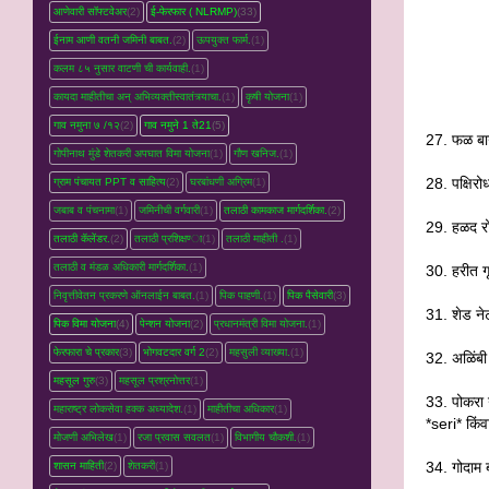
आणेवारी सॉफ्टवेअर
(2)
ई-फेरफार ( NLRMP)
(33)
ईनाम आणी वतनी जमिनी बाबत.
(2)
ऊपयुक्त फार्म.
(1)
कलम ८५ नुसार वाटणी ची कार्यवाही.
(1)
कायदा माहीतीचा अन् अभिव्यक्तीस्वातंत्र्याचा.
(1)
कृषी योजना
(1)
गाव नमुना ७ /१२
(2)
गाव नमुने 1 ते21
(5)
27. फळ बाग
गोपीनाथ मुंडे शेतकरी अपघात विमा योजना
(1)
गौण खनिज.
(1)
28. पक्षिर
ग्राम पंचायत PPT व साहित्य
(2)
घरबांधणी अग्रिम
(1)
जबाब व पंचनामा
(1)
जमिनीची वर्गवारी
(1)
तलाठी कामकाज मार्गदर्शिका.
(2)
29. हळद रो
तलाठी कॅलेंडर.
(2)
तलाठी प्रशिक्षण्‍ा
(1)
तलाठी माहीती .
(1)
तलाठी व मंडळ अधिकारी मार्गदर्शिका.
(1)
30. हरीत ग
निवृत्तीवेतन प्रकरणे ऑनलाईन बाबत.
(1)
पिक पाहणी.
(1)
पिक पैसेवारी
(3)
31. शेड न
पिक विमा योजना
(4)
पेन्शन योजना
(2)
प्रधानमंत्री विमा योजना.
(1)
फेरफारा चे प्रकार
(3)
भोगवटदार वर्ग 2
(2)
महसुली व्‍याख्‍या.
(1)
32. अळिंब
महसूल गुरु
(3)
महसूल प्रश्रनोत्तर
(1)
33. पोकरा 
महाराष्ट्र लोकसेवा हक्क अध्यादेश.
(1)
माहीतीचा अधिकार
(1)
*seri* किंव
मोजणी अभिलेख
(1)
रजा प्रवास सवलत
(1)
विभागीय चौकशी.
(1)
34. गोदाम 
शासन माहिती
(2)
शेतकरी
(1)