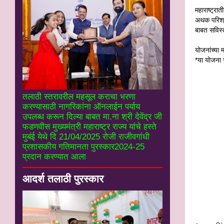
महाराष्ट्र
अथक परिश्र
बाबत सविस्त
योजनांच्य
*या योजना र
तलाठी स्तरावरील महसूल कराचा भरणा
करण्यासाठी नागरिकांना ऑनलाईन पर्याय
उपलब्ध करून दिल्या बाबत मा.ना श्री देवेंद्र जी
फडणवीस मुख्यमंत्री महाराष्ट्र राज्य यांचे हस्ते
मुबंई येथे दि 21/04/2025 रोजी राजीवगांधी
प्रशासकीय गतिमानता पुरस्कार2024-25
प्रदान करण्यात आला
आदर्श तलाठी पुरस्कार