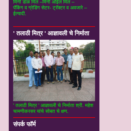
मिनी डाळ मिल –मिनी ओईल मिल –
पॅकिंग व ग्रेडिंग सेटर- ट्रॅक्टर व अवजारे –
ईत्यादी.
' तलाठी मित्र ' आज्ञावली चे निर्माता
' तलाठी मित्र ' आज्ञावली चे निर्माता श्री. महेश
चामणीकरसर यांचे सोबत चे क्षण.
संपर्क फॉर्म