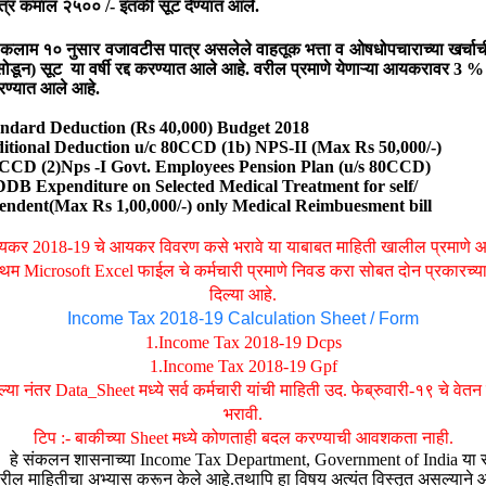
त्र कमाल २५०० /- इतकी सूट देण्यात आले.
ाम १० नुसार वजावटीस पात्र असलेले वाहतूक भत्ता व ओषधोपचाराच्या खर्चाच
ोडून
)
सूट
या वर्षी रद्द करण्यात आले आहे. वरील प्रमाणे येणाऱ्या आयकरावर 3 
ण्यात आले आहे.
andard Deduction (Rs
40
,
000)
Budget
2018
itional Deduction u/c 80CCD (1b) NPS-II (Max Rs 50,000/-)
 CCD (2)Nps -I Govt. Employees Pension Plan (u/s 80CCD)
DDB Expenditure on Selected Medical Treatment for self/
endent(Max Rs 1,00,000/-) only
M
edical
R
eimbuesment bill
यकर
2018-19
चे आयकर विवरण कसे भरावे या
याबाबत माहिती खालील प्रमाणे आ
्रथम
Microsoft Excel
फाईल चे कर्मचारी प्रमाणे निवड करा सोबत दोन प्रकारच्
दिल्या आहे.
Income Tax 2018-19 Calculation Sheet / Form
1
.
Income Tax 2018-19 Dcps
1
.
Income Tax 2018-19 Gpf
्या नंतर Data_Sheet मध्ये सर्व कर्मचारी यांची माहिती उद. फेब्रुवारी-१९ चे वेत
भरावी.
टिप :- बाकीच्या Sheet मध्ये कोणताही बदल करण्याची आवशकता नाही.
हे संकलन शासनाच्या
Income Tax Department, Government of India
या 
रील माहितीचा अभ्यास करून केले आहे.तथापि हा विषय अत्यंत विस्तृत असल्याने