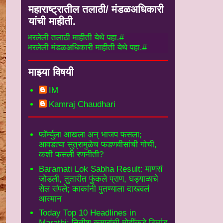
महाराष्ट्रातील तलाठी/ मंडळअधिकारी
यांची माहीती.
ेली तलाठी माहीती येथे पहा.#
लेली मंडळअधिकारी माहीती येथे पहा.#
माझ्या विषयी
IM
Kamraj Chaudhari
फॉर्म्युला आखला अन् भाजप फसला;
आवडत्या सुत्रामुळेच फडणवीसांची गोची,
कशी फसली रणनीती?
Baramati Lok Sabha Result: माणसं
जोडली, तुतारीत फुंकले प्राण, घड्याळाचे
सेल संपले; काकांनी पुतण्याला दाखवलं
आस्मान
Today Top 10 Headlines in
Marathi: नितीश कुमारांची मोदींकडे डिमांड