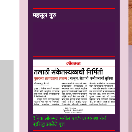
महसूल गुरु
#*
-
मा संजय कुंडेटकर सर सेवानिवृत्त
उपजिल्हाधिकारी यांचे ”महसूल गुरू” you tube
चॅनल----------------------
दैनिक लोकमत मधील २०/१२/२०१७ रोजी
प्रसिद्ध झालेले वृत्त