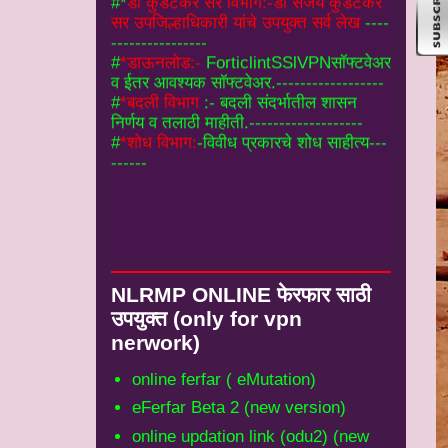
व ईतर आवश्यक सॉफ्टवेअर.------------------
#
*बदली विभाग
:- बदली संदर्भातील शासन
निर्णय व तलाठी माहीती.-------------------
#
*शोध विभाग:
-विवीध प्रकारचे शोध साहीत्य---
------
NLRMP ONLINE फेरफार साठी
उपयुक्‍त (only for vpn
nerwork)
online ferfar ( eMutation)
eFerfar Beta 2 (new version)
online updation link (odu2) (new