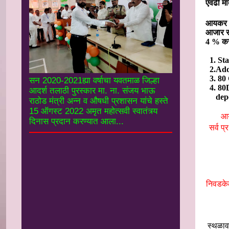
एवढी मा
आयकर कल
आजार स
4 % कर
1. St
2.Add
3.
80
सन 2020-2021ह्या वर्षाचा यवतमाळ जिल्हा
4. 80
आदर्श तलाठी पुरस्कार मा. ना. संजय भाऊ
dep
राठोड मंत्री अन्न व औषधी प्रशासन यांचे हस्ते
15 ऑगस्ट 2022 अमृत महोत्सवी स्वातंत्र्य
आ
दिनास प्रदान करण्यात आला...
सर्व प
निवडकेल
स्थळाव