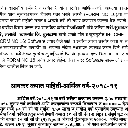
रत्‍येक शासकीय कर्मचारी व अधिकारी यांना प्रत्‍येक आर्थिक वर्षात आपल्‍या एकत्
र्षिक आय नुसार
आयकर विवरण पत्र भरावे लागते (FORM NO 16).या ब
नास फारशी माहीती नसते व
असली तरी ती तयार करण्‍यास फारसा वेळ नसतो.
श्री.सुधाक
्व बाबींचा विचार करुन सर्व शासकिय कर्मचारी/
अधिकारी यांचे करिता
रे, तलाठी- खामगांव जि. बुलढाणा
यांनी अगदी सोपे व सुटसुटीत
INCOME T
ORM NO 16) Software तयार केले आहे. व सर्वांना त्‍याचा उपयोग व्‍हावा या स
 #"महाराष्‍ट्रातील तलाठी" या आपल्‍या संकेत स्‍थळावर उपलब्‍ध करुन दिले आहे
ftware मध्‍ये केवळ तुमचे चालु महीण्‍याचे Basic pay व इतर Deduction टाक
ले FORM NO 16 लगेच तयार होईल. तेव्‍हा सदर Software डाऊनलोड क
िता खालील लिंक वर जावे.
आयकर कपात माहिती-आर्थिक वर्ष-२०१८-१९
आर्थिक वर्ष-२०१८-१९ या वर्षा करिता करपात्र उत्त्पन्न २.५० लाखाचे प
०१८ नुसार सर्व कर्मचारी आणि करदात्यांना स्टडर्ड डिडक्शन रु.४०.००० /- देण
ात मध्ये ८० सी सी ची मर्यादा १.५० लाख रु मागील वर्षा प्रमाणेच ठेवण्यात 
्मचारीवर्गा करिता Nps मध्ये हेणारी कपात ८० सी सी डी (२) Nps-I संपूर्ण सूट
ेणारी कपात ८० सी सी डी (२) Nps-II होणारी गुंतवणूक रु.५००००/- पर्यंत माफ
े. कलम ८७ ए- नुसार करपात्र उत्पन्न
3,50,000 /-
चे आत आहे.त्यांना त्याचे