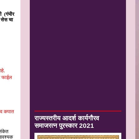
ी
(
गंभीर
% सेस चा
हे.
या फाईल
न व कपात
राज्यस्तरीय आदर्श कार्यगौरव
समाजरत्न पुरस्कार 2021
संकेत
 आवश्यक