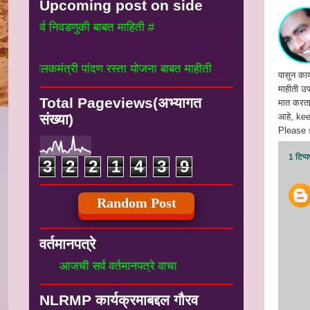
Upcoming post on side
्व निवडणुकी बाबत माहिती #
लकमंत्री पांदण रस्ता योजना बाबत माहीती
पासुन कार
माहीती उपल
Total Pageviews(अभ्यागत
मात करता 
आहे, ke
संख्या)
Please s
1 टिप्प
3
2
2
1
4
3
9
Random Post
वर्तमानपत्रे
आजची सर्व वर्तमानपत्रे वाचा
NLRMP कार्यक्रमाबद्दल गौरव