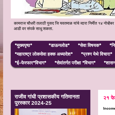
कामराज चौधरी तलाठी पुसद जि यवतमाळ यांचे व्दारा निर्मीत १४ नोव्
आडी वर संपर्क साधु शकता.
*मुख्यपृष्ठ*
*डाऊनलोड*
*सेवा विषयक*
*नि
*महाराष्ट्र लाेकसेवा हक्क अध्यादेश*
*प्रश्न येथे विचारा*
*ई-फेरफार*विभाग*
*सेवांतर्गत परीक्षा *विभाग*
*शासन 
राजीव गांधी प्रशासकीय गतिमानता
२१ फे
पुरस्कार 2024-25
Income