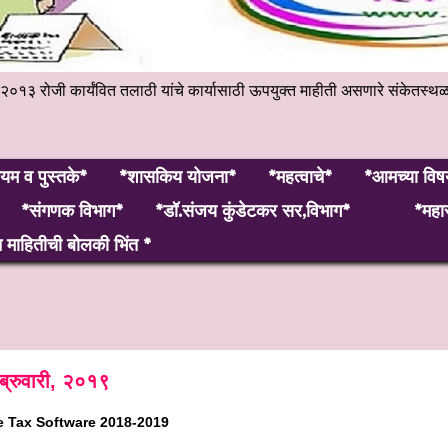
हेंबर २०१३ रोजी कार्यंवित तलाठी यांचे कार्यासाठी ऊपयुक्त माहीती असणारे 
यम व पुस्तके*
*शासकिय योजना*
*महत्वाचे*
*आमच्या विष
*संगणक विभाग*
*डॉ.संजय कुंडेटकर सर,विभाग*
*महार
माहितीची बोलकी भिंत *
ब्रुवारी, २०१९
 Tax Software 2018-2019