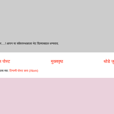
र.....! आपन या संकेतस्थळाला भेट दिल्‍याबद्यल धन्‍यवाद.
 पोस्ट
मुख्यपृष्ठ
थोडे जु
त्व घ्या:
टिप्पणी पोस्ट करा (Atom)
ा.#
 येथे भरा.#