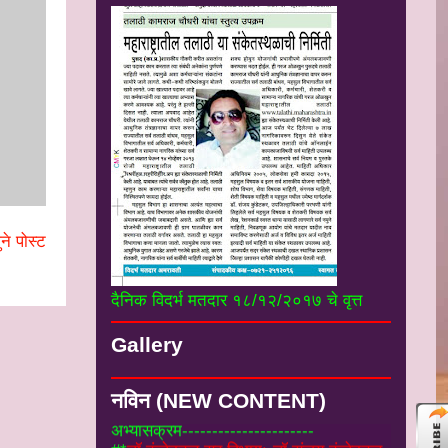
ने पोस्ट
दैनिक विदर्भ मतदार १८/१२/२०१७ चे वृत्त
#*
नियम व पुस्तके :-
तलाठी संवर्गातील विभागीय
दुय्यम व महसुल अहर्ता परिक्षा माहीती व
Gallery
अभ्यासक्रम----------------------
#*
डॉ कुंडेटकर सर विभाग:-डॉ संजय कुंडेटकर
सर उपजिल्हाधिकारी यांचे उपयुक्त सर्व लेख
----
नविन (NEW CONTENT)
----------------
#
*डाऊनलोड:-
ForticlintSSlVPNसॉफ्टवेअर