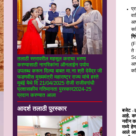
प्
वा
आप
सर
गि
(F
ते
So
तलाठी स्तरावरील महसूल कराचा भरणा
आप
करण्यासाठी नागरिकांना ऑनलाईन पर्याय
कर
उपलब्ध करून दिल्या बाबत मा.ना श्री देवेंद्र जी
फडणवीस मुख्यमंत्री महाराष्ट्र राज्य यांचे हस्ते
मुबंई येथे दि 21/04/2025 रोजी राजीवगांधी
प्रशासकीय गतिमानता पुरस्कार2024-25
प्रदान करण्यात आला
आदर्श तलाठी पुरस्कार
बजेट -२
आहे. कप
नवीन कर
मध्ये ह
आले आह