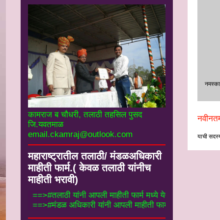
नमस्‍का
कामराज ब चौधरी, तलाठी तहसिल पुसद
नवीनतम
जि.यवतमाळ
email.ckamraj@outlook.com
याची सदस्य
महाराष्ट्रातील तलाठी/ मंडळअधिकारी
माहीती फार्म.( केवळ तलाठी यांनीच
माहीती भरावी)
==>#तलाठी यांनी आपली माहीती फार्म मध्ये येथे भर
==>#मंडळ अधिकारी यांनी आपली माहीती फार्म मध्ये