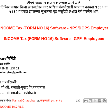
टीपचे संकलन करून करण्यात आले आहे.
्यतिरिक्त कपात किवा इन्कमटॅक्स दार अधिक संदर्भांसाठी आयकर कायदा १९६१ व
१९६२ व त्यात झालेल्या सुधारणा मूळ मसुदेही लक्षात घेणे गरजेचे आहे.
INCOME Tax (FORM NO 16) Software - NPS/DCPS Employe
INCOME Tax (FORM NO 16) Software - GPF Employees
reनिर्मिती
कर रा.गिरे
ंक
99-21-1234-21
hakargire@gmail.com
व प्रसिध्‍दी*
 चौधरी, तलाठी-पुसद जि.यवतमाळ
lathiinmaharashtra.in
मराज चौधरी
Kamraj Chaudhari
at
फेब्रुवारी २१, २०१९
INCOME TAX FILE