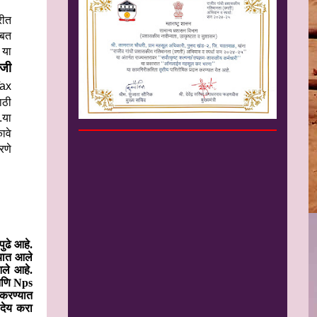
रीत
ाबत
 या
रजी
ax
ाठी
.या
ावे
रणे
ुढे आहे.
्यात आले
आले आहे.
 आणि Nps
 करण्यात
 देय करा