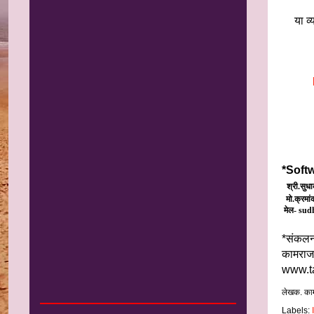
या व
*Softwa
श्री.सुधा
मो.क्रमा
मेल-
sud
*संकलन 
कामराज
www.ta
लेखक. का
Labels: