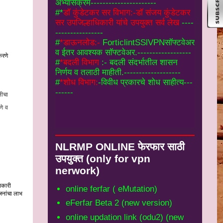
#
*डाऊनलोड:-
ForticlintSSlVPNसॉफ्टवेअर
व ईतर आवश्यक सॉफ्टवेअर.------------------
#
*बदली विभाग
:- बदली संदर्भातील शासन
निर्णय व तलाठी माहीती.-------------------
#
*शोध विभाग:
-विवीध प्रकारचे शोध साहीत्य---
------
करणे
नीचा
णे व
NLRMP ONLINE फेरफार साठी
उपयुक्‍त (only for vpn
nerwork)
िकारी
online ferfar ( eMutation)
जनांचा लाभ
eFerfar Beta 2 (new version)
online updation link (odu2) (new