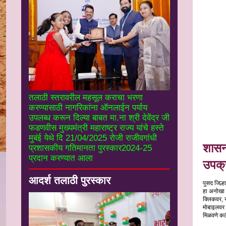
तलाठी स्तरावरील महसूल कराचा भरणा
करण्यासाठी नागरिकांना ऑनलाईन पर्याय
उपलब्ध करून दिल्या बाबत मा.ना श्री देवेंद्र जी
फडणवीस मुख्यमंत्री महाराष्ट्र राज्य यांचे हस्ते
मुबंई येथे दि 21/04/2025 रोजी राजीवगांधी
शासन 
प्रशासकीय गतिमानता पुरस्कार2024-25
प्रदान करण्यात आला
उपक्
आदर्श तलाठी पुरस्कार
पुसद जिल्
हा अनोखा 
क्लिकवर, 
मोबाइलवर 
मिळवणे कठ