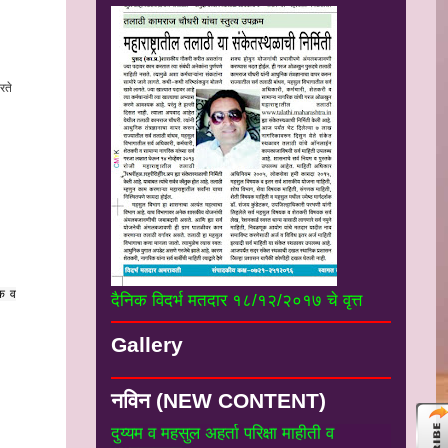
रते
िक व
दैनिक विदर्भ मतदार १८/१२/२०१७ चे वृत्त
#*
नियम व पुस्तके :-
तलाठी संवर्गातील विभागीय
Gallery
दुय्यम व महसुल अहर्ता परिक्षा माहीती व
अभ्यासक्रम----------------------
#*
डॉ कुंडेटकर सर विभाग:-डॉ संजय कुंडेटकर
नविन (NEW CONTENT)
सर उपजिल्हाधिकारी यांचे उपयुक्त सर्व लेख
----
----------------