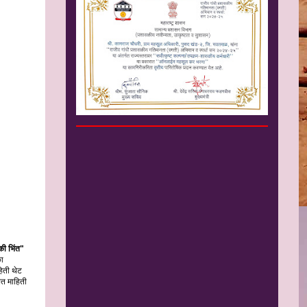
ी भिंत"
का
िती थेट
बत माहिती