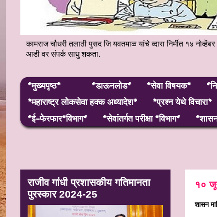
कामराज चौधरी तलाठी पुसद जि यवतमाळ यांचे व्दारा निर्मीत १४ नोव्
आडी वर संपर्क साधु शकता.
*मुख्यपृष्ठ*
*डाऊनलोड*
*सेवा विषयक*
*नि
*महाराष्ट्र लाेकसेवा हक्क अध्यादेश*
*प्रश्न येथे विचारा*
*ई-फेरफार*विभाग*
*सेवांतर्गत परीक्षा *विभाग*
*शासन 
राजीव गांधी प्रशासकीय गतिमानता
१० ज
पुरस्कार 2024-25
शासन मा