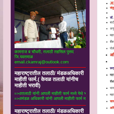
JEE
संपू
डॉ.
बार
अनु
महा
बँक
पोल
कामराज ब चौधरी, तलाठी तहसिल पुसद
अध
जि.यवतमाळ
email.ckamraj@outlook.com
छत्
महाराष्ट्रातील तलाठी/ मंडळअधिकारी
महा
माहीती फार्म.( केवळ तलाठी यांनीच
शैक
माहीती भरावी)
भार
==>#तलाठी यांनी आपली माहीती फार्म मध्ये येथे भरा.#
महा
==>#मंडळ अधिकारी यांनी आपली माहीती फार्म मध्ये ये
सार
अधि
महाराष्ट्रातील तलाठी/ मंडळअधिकारी