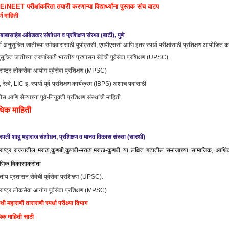
/NEET परीक्षांकरिता तयारी करणाऱ्या विद्यार्थ्यांना पुस्तक संच वाटप
र्ण माहिती
 बाबासाहेब आंबेडकर संशोधन व प्रशिक्षण संस्था (बार्टी), पुणे
्टी अनुसूचित जातीच्या उमेदवारांसाठी यूपीएससी, एमपीएससी आणि इतर स्पर्धा परीक्षांसाठी प्रशिक्षण आयोजित क
सूचित जातीच्या तरुणांसाठी भारतीय प्रशासन सेवेची पूर्वसेवा प्रशिक्षण (UPSC).
राष्ट्र लोकसेवा आयोग पूर्वसेवा प्रशिक्षण (MPSC)
, रेल्वे, LIC इ. स्पर्धा पूर्व-प्रशिक्षण कार्यक्रम (IBPS) अशाच पदांसाठी
ीस आणि सैन्याच्या पूर्व-नियुक्ती प्रशिक्षण संस्थांची माहिती
िक माहिती
रपती शाहू महाराज संशोधन, प्रशिक्षण व मानव विकास संस्था (सारथी)
राष्ट्र राज्यातील मराठा,कुणबी,कुणबी-मराठा,मराठा-कुणबी या लक्षित गटातील समाजाच्या सामाजिक, आर्थ
्षणिक विकासाकरीता
तीय प्रशासन सेवेची पूर्वसेवा प्रशिक्षण (UPSC).
राष्ट्र लोकसेवा आयोग पूर्वसेवा प्रशिक्षण (MPSC)
थे भरा.#
थी महाराणी ताराराणी स्पर्धा परीक्ष्या विभाग
क माहिती साठी