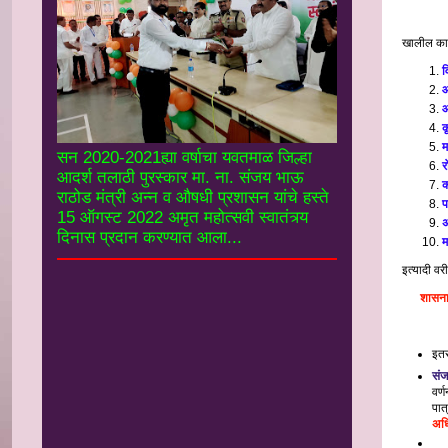
शेतकर
खालील काही
व
आ
आ
क
म
सन 2020-2021ह्या वर्षाचा यवतमाळ जिल्हा
र
आदर्श तलाठी पुरस्कार मा. ना. संजय भाऊ
क
राठोड मंत्री अन्न व औषधी प्रशासन यांचे हस्ते
प
15 ऑगस्ट 2022 अमृत महोत्सवी स्वातंत्र्य
अ
दिनास प्रदान करण्यात आला...
म
इत्यादी वर
शासनाच
इतर
संज
वर्
पात्
अध