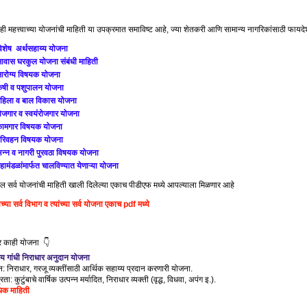
ी आणि सामान्य नागरिकांसाठी उपयोगी योजना
 महत्त्वाच्या योजनांची माहिती या उपक्रमात समाविष्ट आहे, ज्या शेतकरी आणि सामान्य नागरिकांसाठी फायद
िशेष अर्थसहाय्य योजना
वास घरकुल योजना संबंधी माहिती
रोग्य विषयक योजना
ृषी व पशुपालन योजना
हिला व बाल विकास योजना
ोजगार व स्वयंरोजगार योजना
ामगार विषयक योजना
रिवहन विषयक योजना
न्न व नागरी पुरवठा विषयक योजना
हामंडळांमार्फत चालविण्यात येणाऱ्या योजना
ील सर्व योजनांची माहिती खाली दिलेल्या एकाच पीडीएफ मध्ये आपल्याला मिळणार आहे
्या सर्व विभाग व त्यांच्या सर्व योजना एकाच pdf मध्ये
 काही योजना 👇
य गांधी निराधार अनुदान योजना
णन: निराधार, गरजू व्यक्तींसाठी आर्थिक सहाय्य प्रदान करणारी योजना.
रता: कुटुंबाचे वार्षिक उत्पन्न मर्यादित, निराधार व्यक्ती (वृद्ध, विधवा, अपंग इ.).
िक माहिती