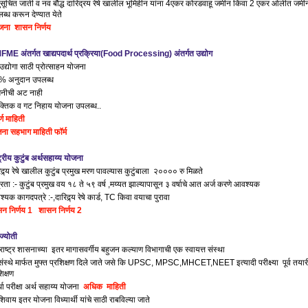
सूचित जाती व नव बौद्ध दारिद्रय रेषे खालील भूमिहीन यांना 4एकर कोरडवाहू जमीन किंवा 2 एकर ओलीत जमी
ब्ध करून देण्यात येते
जना शासन निर्णय
ME अंतर्गत खाद्यपदार्थ प्रक्रिया(Food Processing) अंतर्गत उद्योग
 उद्योगा साठी प्रोत्साहन योजना
% अनुदान उपलब्ध
िनीची अट नाही
्तिक व गट निहाय योजना उपलब्ध..
र्ण माहिती
ना सहभाग माहिती फॉर्म
्ट्रीय कुटुंब अर्थसहाय्य योजना
िद्र्य रेषे खालील कुटुंब प्रमुख मरण पावल्यास कुटुंबाला २०००० रु मिळते
्रता :- कुटुंब प्रमुख वय १८ ते ५९ वर्ष ,मय्यत झाल्यापासून ३ वर्षाचे आत अर्ज करणे आवश्यक
्यक कागदपत्रे :-,दारिद्र्य रेषे कार्ड, TC किवा वयाचा पुरावा
न निर्णय 1
शासन निर्णय 2
ज्योती
राष्ट्र शासनाच्या इतर मागासवर्गीय बहुजन कल्याण विभागाची एक स्वायत्त संस्था
संस्थे मार्फत मुफ्त प्रशिक्षण दिले जाते जसे कि UPSC, MPSC,MHCET,NEET इत्यादी परीक्ष्या पूर्व तयार
शिक्षण
र्धा परीक्षा अर्थ सहाय्य योजना
अधिक माहिती
शिवाय इतर योजना विध्यार्थी यांचे साठी राबविल्या जाते