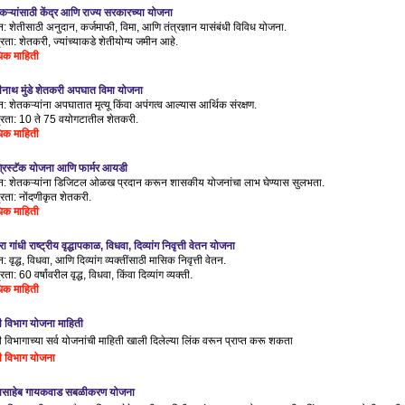
कऱ्यांसाठी केंद्र आणि राज्य सरकारच्या योजना
णन: शेतीसाठी अनुदान, कर्जमाफी, विमा, आणि तंत्रज्ञान यासंबंधी विविध योजना.
्रता: शेतकरी, ज्यांच्याकडे शेतीयोग्य जमीन आहे.
िक माहिती
ीनाथ मुंडे शेतकरी अपघात विमा योजना
णन: शेतकऱ्यांना अपघातात मृत्यू किंवा अपंगत्व आल्यास आर्थिक संरक्षण.
्रता: 10 ते 75 वयोगटातील शेतकरी.
िक माहिती
रिस्टॅक योजना आणि फार्मर आयडी
णन: शेतकऱ्यांना डिजिटल ओळख प्रदान करून शासकीय योजनांचा लाभ घेण्यास सुलभता.
्रता: नोंदणीकृत शेतकरी.
िक माहिती
रा गांधी राष्ट्रीय वृद्धापकाळ, विधवा, दिव्यांग निवृत्ती वेतन योजना
न: वृद्ध, विधवा, आणि दिव्यांग व्यक्तींसाठी मासिक निवृत्ती वेतन.
रता: 60 वर्षांवरील वृद्ध, विधवा, किंवा दिव्यांग व्यक्ती.
िक माहिती
ी विभाग योजना माहिती
ी विभागाच्या सर्व योजनांची माहिती खाली दिलेल्या लिंक वरून प्राप्त करू शकता
ी विभाग योजना
ासाहेब गायकवाड सबळीकरण योजना