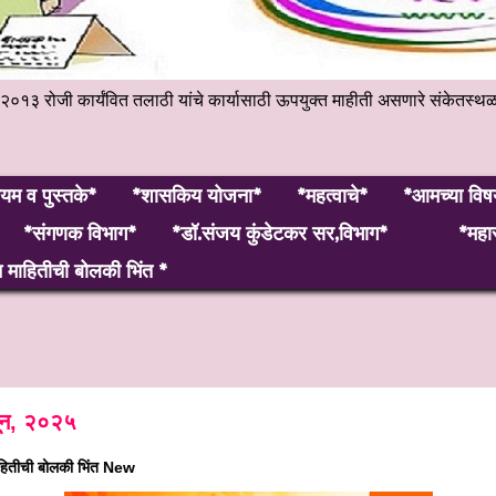
हेंबर २०१३ रोजी कार्यंवित तलाठी यांचे कार्यासाठी ऊपयुक्त माहीती असणारे 
यम व पुस्तके*
*शासकिय योजना*
*महत्वाचे*
*आमच्या विष
*संगणक विभाग*
*डॉ.संजय कुंडेटकर सर,विभाग*
*महार
माहितीची बोलकी भिंत *
ून, २०२५
हितीची बोलकी भिंत New