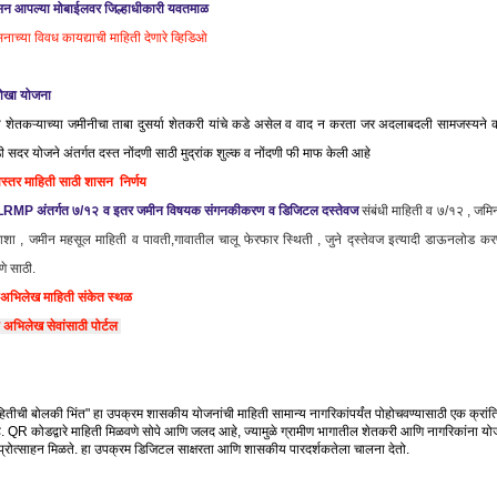
न आपल्या मोबाईलवर जिल्हाधीकारी यवतमाळ
नाच्या विवध कायद्याची माहिती देणारे व्हिडिओ
ोखा योजना
 शेतकऱ्याच्या जमीनीचा ताबा दुसर्या शेतकरी यांचे कडे असेल व वाद न करता जर अदलाबदली सामजस्यने 
ी सदर योजने अंतर्गत दस्त नोंदणी साठी मुद्रांक शुल्क व नोंदणी फी माफ केली आहे
स्तर माहिती साठी शासन निर्णय
LRMP अंतर्गत ७/१२ व इतर जमीन विषयक संगनकीकरण व डिजिटल दस्तेवज
संबंधी माहिती व ७/१२ , जमि
शा , जमीन महसूल माहिती व पावती,गावातील चालू फेरफार स्थिती , जुने द्स्तेवज इत्यादी डाऊनलोड कर
णे साठी.
ीअभिलेख माहिती संकेत स्थळ
ी अभिलेख सेवांसाठी पोर्टल
े महत्त्व
ितीची बोलकी भिंत" हा उपक्रम शासकीय योजनांची माहिती सामान्य नागरिकांपर्यंत पोहोचवण्यासाठी एक क्रांत
 QR कोडद्वारे माहिती मिळवणे सोपे आणि जलद आहे, ज्यामुळे ग्रामीण भागातील शेतकरी आणि नागरिकांना यो
ी प्रोत्साहन मिळते. हा उपक्रम डिजिटल साक्षरता आणि शासकीय पारदर्शकतेला चालना देतो.
ष