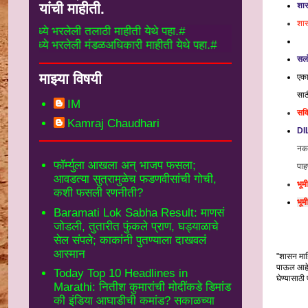
शास
यांची माहीती.
शास
 भरलेली तलाठी माहीती येथे पहा.#
 भरलेली मंडळअधिकारी माहीती येथे पहा.#
सल
माझ्या विषयी
एका
साठ
IM
सवि
Kamraj Chaudhari
DI
नका
फॉर्म्युला आखला अन् भाजप फसला;
पाह
आवडत्या सुत्रामुळेच फडणवीसांची गोची,
भूम
कशी फसली रणनीती?
भूम
Baramati Lok Sabha Result: माणसं
जोडली, तुतारीत फुंकले प्राण, घड्याळाचे
उपक्रमाच
सेल संपले; काकांनी पुतण्याला दाखवलं
आस्मान
"शासन माह
पाऊल आहे.
Today Top 10 Headlines in
घेण्यासाठ
Marathi: नितीश कुमारांची मोदींकडे डिमांड
निष्कर्
की इंडिया आघाडीची कमांड? सकाळच्या