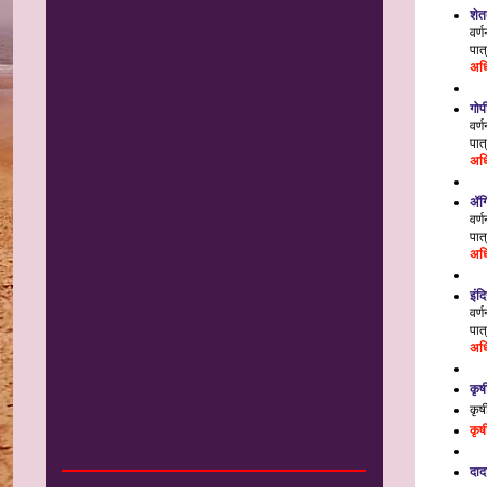
शेत
वर्
पात
अध
गोप
वर्
पात
अध
ॲग्
वर्
पात
अध
इंदि
वर्ण
पात्
अध
कृष
कृष
कृष
दाद