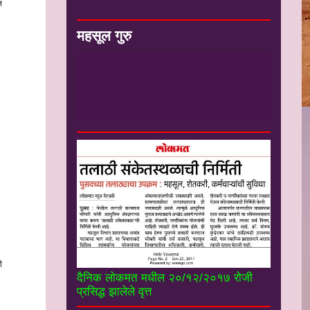
न
महसूल गुरु
#*
-
मा संजय कुंडेटकर सर सेवानिवृत्त
उपजिल्हाधिकारी यांचे ”महसूल गुरू” you tube
चॅनल----------------------
ी
दैनिक लोकमत मधील २०/१२/२०१७ रोजी
प्रसिद्ध झालेले वृत्त