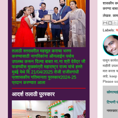
शासकीय कर्म
करण्या बाब
लेखक. काम
Labels:
घ
तलाठी स्तरावरील महसूल कराचा भरणा
करण्यासाठी नागरिकांना ऑनलाईन पर्याय
पासुन कार्यर
उपलब्ध करून दिल्या बाबत मा.ना श्री देवेंद्र जी
माहीती उपलब्
फडणवीस मुख्यमंत्री महाराष्ट्र राज्य यांचे हस्ते
मात करता या
मुबंई येथे दि 21/04/2025 रोजी राजीवगांधी
आहे, keep
प्रशासकीय गतिमानता पुरस्कार2024-25
Please soc
प्रदान करण्यात आला
कोणत्याही
आदर्श तलाठी पुरस्कार
टिप्पणी 
नमस्‍कार