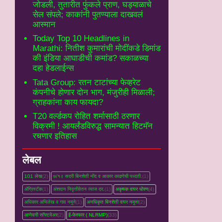
जोडली, तुतारीत फुंकले प्राण, घड्याळाचे
सेल संपले; काकांनी पुतण्याला दाखवलं
आस्मान
Today Top 10 Headlines in
Marathi: नितीश कुमारांची मोदींकडे डिमांड
की इंडिया आघाडीची कमांड? सकाळच्या
दहा हेडलाईन्स
Tata Group: रतन टाटांच्या फेव्हरेट
कंपनीचे होणार दोन भाग, मंजुरीही मिळाली;
ग्राहकांना काय फायदा?
T20 वर्ल्डकप रोहित शर्मासाठी ठरणार
विक्रमी ! आयर्लंडविरुद्ध सामन्यात हिटमॅन
रचणार इतिहास
लेबल
101 लेख
(2)
७/१२ सदरी बिनशेती नोंद व आकार काढणेची पध्दती.
(1)
ॲग्रिस्टॅक
(1)
अंशदान निवृत्तीवेतन व्‍याज दर.
(1)
अकृषक वापर धोरण
(4)
अधिकार अभिलेख व गाव नमुने
(1)
अनधिकृत बिनशेती वापर नमुना
(2)
आणेवारी सॉफ्टवेअर
(2)
ई-फेरफार ( NLRMP)
(33)