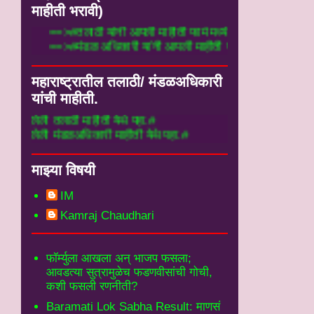
माहीती भरावी)
==>#तलाठी यांनी आपली माहीती फार्म मध्ये य
==>#मंडळ अधिकारी यांनी आपली माहीती फार्म 
महाराष्ट्रातील तलाठी/ मंडळअधिकारी
यांची माहीती.
 माहीती येथे पहा.#
अधिकारी माहीती येथे पहा.#
माझ्या विषयी
IM
Kamraj Chaudhari
फॉर्म्युला आखला अन् भाजप फसला;
आवडत्या सुत्रामुळेच फडणवीसांची गोची,
कशी फसली रणनीती?
Baramati Lok Sabha Result: माणसं