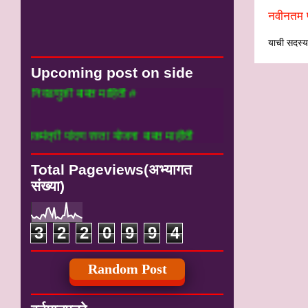
नवीनतम प
याची सदस्यत
Upcoming post on side
ुकी बाबत माहिती #
 पांदण रस्ता योजना बाबत माहीती
Total Pageviews(अभ्यागत
संख्या)
3
2
2
0
9
9
4
Random Post