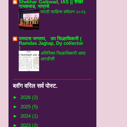
Shekhar Gaikwad, IAS || शेखर
गायकवाड, भाप्रसे
मराठी साहित्य संमेलन २०२६
रामदास जगताप, उप जिल्हाधिकारी (
Ramdas Jagtap, Dy collector
)
अतिरिक्त जिल्हाधिकारी आता
आरडीसी
ब्‍लॉग वरिल सर्व पोस्‍ट.
►
2026
(2)
►
2025
(5)
►
2024
(1)
►
2023
(2)