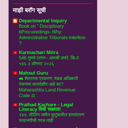
माझी ब्लॉग सूची
Departmental Inquiry
Book on " Disciplinary
bProcveedings- Why
Administrative Tribunals Interfere
?
Karmachari Mitra
546 तुमचे प्रश्न - आमची उत्तरे, व्हि.#
५४६ ३ ऑगस्ट २०२६
Mahsul Guru
🚜 शेतरस्ता प्रकरण: मंडळ अधिकारी
पंचनामा कायदेशीर आहे का?
Maharashtra Land Revenue
Code ⚖️
Pralhad Kachare - Legal
Literacy विधी साक्षरता
२४४. सीलिंग जमीन कुटुंबातील हस्तांतरण
परवानगीची गरज नाही