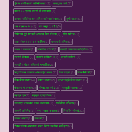
ईनाम आणी वतनी जमिनी बाबत.
(2)
ऊपयुक्त फार्म.
(1)
कलम ८५ नुसार वाटणी ची कार्यवाही.
(1)
कायदा माहीतीचा अन् अभिव्यक्तीस्वातंत्र्याचा.
(1)
कृषी योजना
(1)
गाव नमुना ७ /१२
(2)
गाव नमुने 1 ते21
(5)
गोपीनाथ मुंडे शेतकरी अपघात विमा योजना
(1)
गौण खनिज.
(1)
ग्राम पंचायत PPT व साहित्य
(2)
घरबांधणी अग्रिम
(1)
जबाब व पंचनामा
(1)
जमिनीची वर्गवारी
(1)
तलाठी कामकाज मार्गदर्शिका.
(2)
तलाठी कॅलेंडर.
(2)
तलाठी प्रशिक्षण्‍ा
(1)
तलाठी माहीती .
(1)
तलाठी व मंडळ अधिकारी मार्गदर्शिका.
(1)
निवृत्तीवेतन प्रकरणे ऑनलाईन बाबत.
(1)
पिक पाहणी.
(1)
पिक पैसेवारी
(3)
पिक विमा योजना
(4)
पेन्शन योजना
(2)
प्रधानमंत्री विमा योजना.
(1)
फेरफारा चे प्रकार
(3)
भोगवटदार वर्ग 2
(2)
महसुली व्‍याख्‍या.
(1)
महसूल गुरु
(3)
महसूल प्रश्रनोत्तर
(1)
महाराष्ट्र लोकसेवा हक्क अध्यादेश.
(1)
माहीतीचा अधिकार
(1)
मोजणी अभिलेख
(1)
रजा प्रवास सवलत
(1)
विभागीय चौकशी.
(1)
शासन माहिती
(2)
शेतकरी
(1)
शेतकऱ्यांच्‍या आत्महत्‍या बाबत विशेष मदतीचा कार्यक्रम
(2)