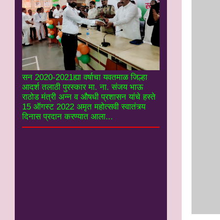
सन 2020-2021ह्या वर्षाचा यवतमाळ जिल्हा
आदर्श तलाठी पुरस्कार मा. ना. संजय भाऊ
राठोड मंत्री अन्न व औषधी प्रशासन यांचे हस्ते
15 ऑगस्ट 2022 अमृत महोत्सवी स्वातंत्र्य
दिनास प्रदान करण्यात आला...