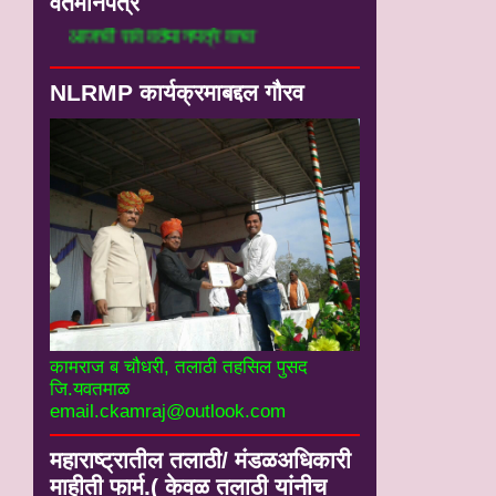
वर्तमानपत्रे
आजची सर्व वर्तमानपत्रे वाचा
NLRMP कार्यक्रमाबद्दल गौरव
कामराज ब चौधरी, तलाठी तहसिल पुसद
जि.यवतमाळ
email.ckamraj@outlook.com
महाराष्ट्रातील तलाठी/ मंडळअधिकारी
माहीती फार्म.( केवळ तलाठी यांनीच