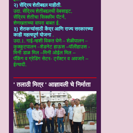
२) सेंद्रिय शेतीबद्दल माहीती
.
उदा. सेंद्रिय शेतीबद्दलची वेबसाइट
,
सेंद्रिय शेतीचा सिक्कीम पॅटर्न,
शेणखताच्या वापरा बाबत ई.
३) शेतकऱ्यांसाठी केंद्र आणि राज्य सरकारच्या
काही महत्वपूर्ण योजना
.
उदा.1. गाई-म्हशी विकत घेणे – शेळीपालन –
कुक्कुटपालन –
शेडनेट हाऊस –पॉलीहाउस -
मिनी डाळ मिल –मिनी ओईल मिल –
पॅकिंग व ग्रेडिंग सेटर- ट्रॅक्टर व अवजारे –
ईत्यादी.
' तलाठी मित्र ' आज्ञावली चे निर्माता