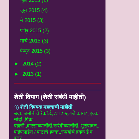
जुलै 2015
(2)
जून 2015
(4)
मे 2015
(3)
एप्रि 2015
(2)
मार्च 2015
(3)
फेब्रु 2015
(3)
►
2014
(2)
►
2013
(1)
शेती विभाग (शेती संबंधी माहीती)
१) शेती विषयक महत्वाची माहीती
उदा..
जमीनीचे रेकॉर्ड.,7/12 म्हणजे काय? ,हक्क
नोंदी.,पिक
पहाणी.,वारसाच्यानोंदी
,खरेदीच्यानोंदी.,भूसंपादन.,
पाईपलाईन / पाटाचे हक्क.,रस्त्यांचे हक्क ई
व
इतर