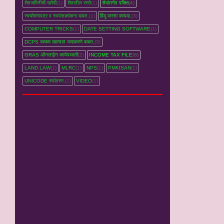
शेतजमिनीची खरेदी
(1)
शेतातील रस्‍ते
(1)
सेवांतर्गत परिक्षा
(4)
स्वघोषणापत्र व स्वयंसाक्षांकना बाबत.
(1)
हिंदु वारसा कायदा.
(3)
COMPUTER TRICKS
(1)
DATE SETTING SOFTWARE
(1)
DCPS रक्‍कम खात्‍यात जमाकरणे बाबत.
(3)
GRAS ऑनलाईन कार्यपध्‍दती
(2)
INCOME TAX FILE
(8)
LAND LAW
(1)
MLRC
(1)
NPS
(1)
PMKISAN
(1)
UNICODE रुपांतरण.
(1)
VIDEO
(1)