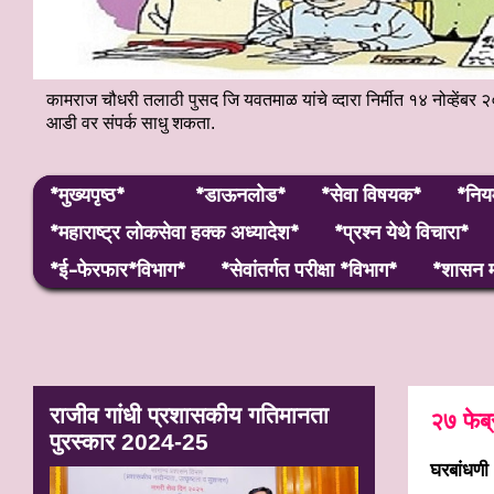
कामराज चौधरी तलाठी पुसद जि यवतमाळ यांचे व्दारा निर्मीत १४ नोव्हे
आडी वर संपर्क साधु शकता.
*मुख्यपृष्ठ*
*डाऊनलोड*
*सेवा विषयक*
*निय
*महाराष्ट्र लाेकसेवा हक्क अध्यादेश*
*प्रश्न येथे विचारा*
*ई-फेरफार*विभाग*
*सेवांतर्गत परीक्षा *विभाग*
*शासन म
राजीव गांधी प्रशासकीय गतिमानता
२७ फेब्
पुरस्कार 2024-25
घरबांधणी