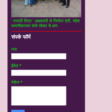
' तलाठी मित्र ' आज्ञावली चे निर्माता श्री. महेश
चामणीकरसर यांचे सोबत चे क्षण.
संपर्क फॉर्म
नाव
ईमेल
*
मेसेज
*