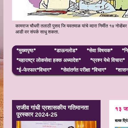
कामराज चौधरी तलाठी पुसद जि यवतमाळ यांचे व्दारा निर्मीत १४ नोव्
आडी वर संपर्क साधु शकता.
*मुख्यपृष्ठ*
*डाऊनलोड*
*सेवा विषयक*
*नि
*महाराष्ट्र लाेकसेवा हक्क अध्यादेश*
*प्रश्न येथे विचारा*
*ई-फेरफार*विभाग*
*सेवांतर्गत परीक्षा *विभाग*
*शासन 
राजीव गांधी प्रशासकीय गतिमानता
१३ जा
पुरस्कार 2024-25
बल्क प्र