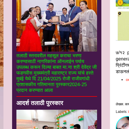
७/१२ p
तलाठी स्तरावरील महसूल कराचा भरणा
gener
करण्यासाठी नागरिकांना ऑनलाईन पर्याय
प्रिंट
उपलब्ध करून दिल्या बाबत मा.ना श्री देवेंद्र जी
डाऊनलो
फडणवीस मुख्यमंत्री महाराष्ट्र राज्य यांचे हस्ते
मुबंई येथे दि 21/04/2025 रोजी राजीवगांधी
o
प्रशासकीय गतिमानता पुरस्कार2024-25
प्रदान करण्यात आला
आदर्श तलाठी पुरस्कार
लेखक. का
Labels: