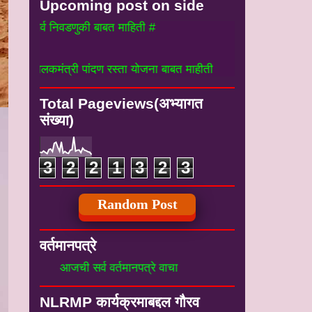
Upcoming post on side
र्व निवडणुकी बाबत माहिती #
लकमंत्री पांदण रस्ता योजना बाबत माहीती
Total Pageviews(अभ्यागत
संख्या)
3
2
2
1
3
2
3
Random Post
वर्तमानपत्रे
आजची सर्व वर्तमानपत्रे वाचा
NLRMP कार्यक्रमाबद्दल गौरव