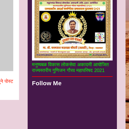
मनुष्यबळ विकास लोकसेवा अकादमी आयोजित
राज्यस्तरीय गुणिजन गौरव महापरिषद 2021
ने पोस्ट
Follow Me