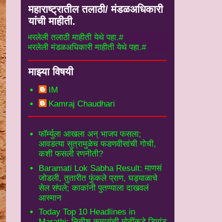
महाराष्ट्रातील तलाठी/ मंडळअधिकारी
यांची माहीती.
लेली तलाठी माहीती येथे पहा.#
रलेली मंडळअधिकारी माहीती येथे पहा.#
माझ्या विषयी
IM
Kamraj Chaudhari
फॉर्म्युला आखला अन् भाजप फसला;
आवडत्या सुत्रामुळेच फडणवीसांची गोची,
कशी फसली रणनीती?
Baramati Lok Sabha Result: माणसं
जोडली, तुतारीत फुंकले प्राण, घड्याळाचे
सेल संपले; काकांनी पुतण्याला दाखवलं
आस्मान
Today Top 10 Headlines in
Marathi: नितीश कुमारांची मोदींकडे डिमांड