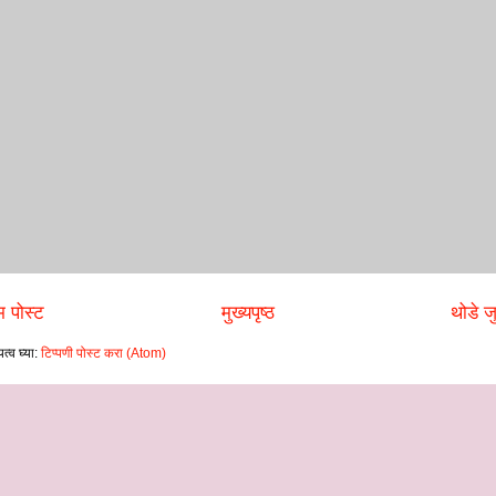
 पोस्ट
मुख्यपृष्ठ
थोडे जु
त्व घ्या:
टिप्पणी पोस्ट करा (Atom)