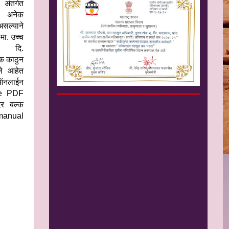
 अंतर्गत
े अनेक
ल्याने
 मा. उच्च
ने दि.
क काठुन
ले आहेत
ऑनलाईन
ine PDF
र बल्क
rmanual