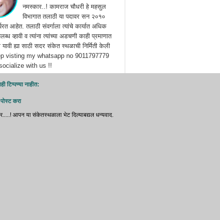
नमस्कार..! कामराज चौधरी हे महसुल
विभागात तलाठी या पदावर सन २०१०
्यरत आहेत. तलाठी संवर्गाला त्यांचे कार्यात अधिक
ब्ध व्हावी व त्यांना त्यांच्या अडचणी काही प्रमाणात
यावी ह्या साठी सदर संकेत स्थळाची निर्मिती केली
ep visting my whatsapp no 9011797779
ocialize with us !!
ही टिप्पण्‍या नाहीत:
 पोस्ट करा
र.....! आपन या संकेतस्थळाला भेट दिल्‍याबद्यल धन्‍यवाद.