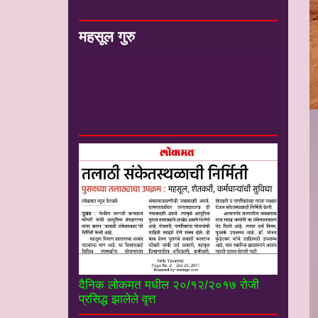
महसूल गुरु
#*
-
मा संजय कुंडेटकर सर सेवानिवृत्त
उपजिल्हाधिकारी यांचे ”महसूल गुरू” you tube
चॅनल----------------------
दैनिक लोकमत मधील २०/१२/२०१७ रोजी
प्रसिद्ध झालेले वृत्त