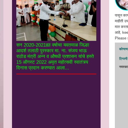
पासुन कार
माहीती उपल
मात करता 
आहे, ke
Please s
सन 2020-2021ह्या वर्षाचा यवतमाळ जिल्हा
कोणत्या
आदर्श तलाठी पुरस्कार मा. ना. संजय भाऊ
राठोड मंत्री अन्न व औषधी प्रशासन यांचे हस्ते
टिप्पणी
15 ऑगस्ट 2022 अमृत महोत्सवी स्वातंत्र्य
नमस्‍का
दिनास प्रदान करण्यात आला...