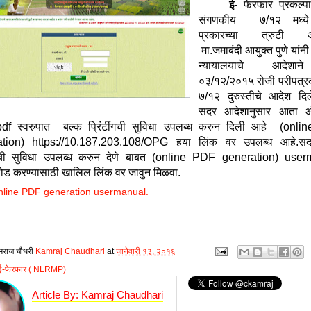
ई-
फेरफार प्रकल्पा
संगणकीय ७/१२ मध्य
प्रकारच्या त्रुटी अस
मा.जमाबंदी आयुक्त पुणे यांनी
न्यायालयाचे आदेशा
०३/१२/२०१५ रोजी परीपत्र
७/१२ दुरुस्तीचे आदेश दि
सदर आदेशानुसार आता 
df स्वरुपात बल्क प्रिंटींगची सुविधा उपलब्ध करुन दिली आहे (onl
ation) https://10.187.203.108/OPG हया लिंक वर उपलब्ध आहे.
सद
ींगची सुविधा उपलब्ध करुन देणे बाबत (online PDF generation) use
ड करण्यासाठी खालिल लिंक वर जावुन मिळवा.
nline PDF generation usermanual.
मराज चौधरी
Kamraj Chaudhari
at
जानेवारी १३, २०१६
ई-फेरफार ( NLRMP)
Article By: Kamraj Chaudhari