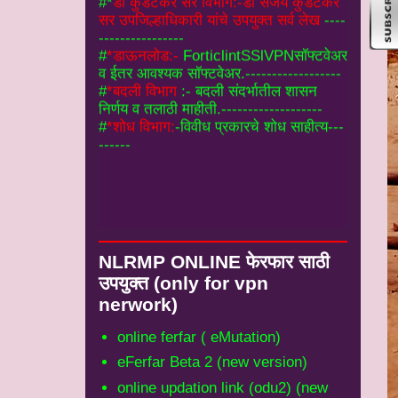
व ईतर आवश्यक सॉफ्टवेअर.------------------
#
*बदली विभाग
:- बदली संदर्भातील शासन
निर्णय व तलाठी माहीती.-------------------
#
*शोध विभाग:
-विवीध प्रकारचे शोध साहीत्य---
------
NLRMP ONLINE फेरफार साठी
उपयुक्‍त (only for vpn
nerwork)
online ferfar ( eMutation)
eFerfar Beta 2 (new version)
online updation link (odu2) (new