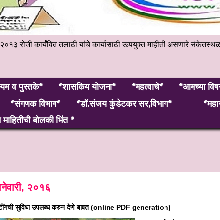
हेंबर २०१३ रोजी कार्यंवित तलाठी यांचे कार्यासाठी ऊपयुक्त माहीती असणारे 
यम व पुस्तके*
*शासकिय योजना*
*महत्वाचे*
*आमच्या विष
*संगणक विभाग*
*डॉ.संजय कुंडेटकर सर,विभाग*
*महार
माहितीची बोलकी भिंत *
नेवारी, २०१६
िंटींगची सुविधा उपलब्ध करुन देणे बाबत (online PDF generation)