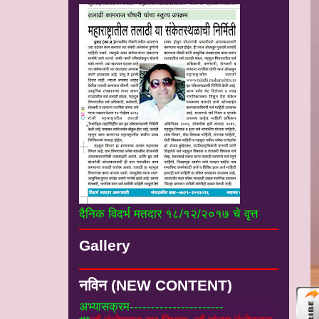
दैनिक विदर्भ मतदार १८/१२/२०१७ चे वृत्त
#*
नियम व पुस्तके :-
तलाठी संवर्गातील विभागीय
दुय्यम व महसुल अहर्ता परिक्षा माहीती व
Gallery
अभ्यासक्रम----------------------
#*
डॉ कुंडेटकर सर विभाग:-डॉ संजय कुंडेटकर
सर उपजिल्हाधिकारी यांचे उपयुक्त सर्व लेख
----
नविन (NEW CONTENT)
----------------
#
*डाऊनलोड:-
ForticlintSSlVPNसॉफ्टवेअर