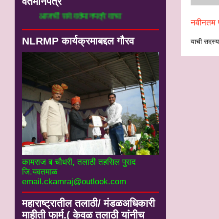
वर्तमानपत्रे
आजची सर्व वर्तमानपत्रे वाचा
नवीनतम प
NLRMP कार्यक्रमाबद्दल गौरव
याची सदस्यत
कामराज ब चौधरी, तलाठी तहसिल पुसद
जि.यवतमाळ
email.ckamraj@outlook.com
महाराष्ट्रातील तलाठी/ मंडळअधिकारी
माहीती फार्म.( केवळ तलाठी यांनीच