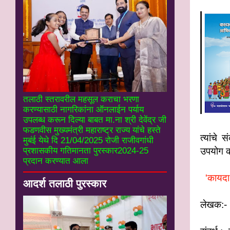
तलाठी स्तरावरील महसूल कराचा भरणा
करण्यासाठी नागरिकांना ऑनलाईन पर्याय
उपलब्ध करून दिल्या बाबत मा.ना श्री देवेंद्र जी
फडणवीस मुख्यमंत्री महाराष्ट्र राज्य यांचे हस्ते
त्यांचे
मुबंई येथे दि 21/04/2025 रोजी राजीवगांधी
उपयोग क
प्रशासकीय गतिमानता पुरस्कार2024-25
प्रदान करण्यात आला
'कायदा म
आदर्श तलाठी पुरस्कार
लेखक:- 
२) मा.श