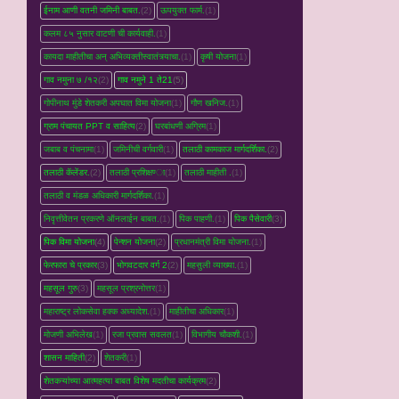
ईनाम आणी वतनी जमिनी बाबत.
(2)
ऊपयुक्त फार्म.
(1)
कलम ८५ नुसार वाटणी ची कार्यवाही.
(1)
कायदा माहीतीचा अन् अभिव्यक्तीस्वातंत्र्याचा.
(1)
कृषी योजना
(1)
गाव नमुना ७ /१२
(2)
गाव नमुने 1 ते21
(5)
गोपीनाथ मुंडे शेतकरी अपघात विमा योजना
(1)
गौण खनिज.
(1)
ग्राम पंचायत PPT व साहित्य
(2)
घरबांधणी अग्रिम
(1)
जबाब व पंचनामा
(1)
जमिनीची वर्गवारी
(1)
तलाठी कामकाज मार्गदर्शिका.
(2)
तलाठी कॅलेंडर.
(2)
तलाठी प्रशिक्षण्‍ा
(1)
तलाठी माहीती .
(1)
तलाठी व मंडळ अधिकारी मार्गदर्शिका.
(1)
निवृत्तीवेतन प्रकरणे ऑनलाईन बाबत.
(1)
पिक पाहणी.
(1)
पिक पैसेवारी
(3)
पिक विमा योजना
(4)
पेन्शन योजना
(2)
प्रधानमंत्री विमा योजना.
(1)
फेरफारा चे प्रकार
(3)
भोगवटदार वर्ग 2
(2)
महसुली व्‍याख्‍या.
(1)
महसूल गुरु
(3)
महसूल प्रश्रनोत्तर
(1)
महाराष्ट्र लोकसेवा हक्क अध्यादेश.
(1)
माहीतीचा अधिकार
(1)
मोजणी अभिलेख
(1)
रजा प्रवास सवलत
(1)
विभागीय चौकशी.
(1)
शासन माहिती
(2)
शेतकरी
(1)
शेतकऱ्यांच्‍या आत्महत्‍या बाबत विशेष मदतीचा कार्यक्रम
(2)