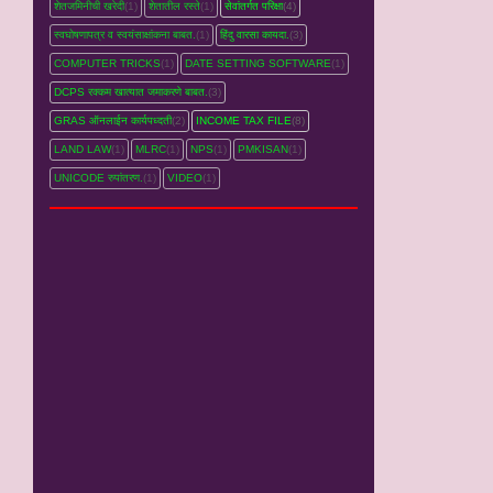
शेतजमिनीची खरेदी
(1)
शेतातील रस्‍ते
(1)
सेवांतर्गत परिक्षा
(4)
स्वघोषणापत्र व स्वयंसाक्षांकना बाबत.
(1)
हिंदु वारसा कायदा.
(3)
COMPUTER TRICKS
(1)
DATE SETTING SOFTWARE
(1)
DCPS रक्‍कम खात्‍यात जमाकरणे बाबत.
(3)
GRAS ऑनलाईन कार्यपध्‍दती
(2)
INCOME TAX FILE
(8)
LAND LAW
(1)
MLRC
(1)
NPS
(1)
PMKISAN
(1)
UNICODE रुपांतरण.
(1)
VIDEO
(1)