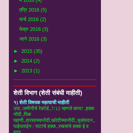
मे 2016
(4)
एप्रि 2016
(5)
मार्च 2016
(2)
फेब्रु 2016
(3)
जाने 2016
(3)
►
2015
(35)
►
2014
(2)
►
2013
(1)
शेती विभाग (शेती संबंधी माहीती)
१) शेती विषयक महत्वाची माहीती
उदा..
जमीनीचे रेकॉर्ड.,7/12 म्हणजे काय? ,हक्क
नोंदी.,पिक
पहाणी.,वारसाच्यानोंदी
,खरेदीच्यानोंदी.,भूसंपादन.,
पाईपलाईन / पाटाचे हक्क.,रस्त्यांचे हक्क ई
व
इतर