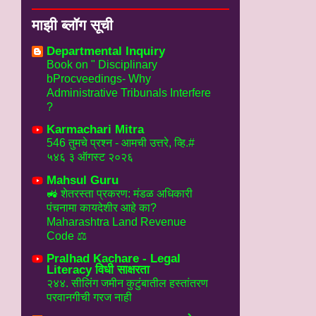
माझी ब्लॉग सूची
Departmental Inquiry
Book on " Disciplinary
bProcveedings- Why
Administrative Tribunals Interfere
?
Karmachari Mitra
546 तुमचे प्रश्न - आमची उत्तरे, व्हि.#
५४६ ३ ऑगस्ट २०२६
Mahsul Guru
🚜 शेतरस्ता प्रकरण: मंडळ अधिकारी
पंचनामा कायदेशीर आहे का?
Maharashtra Land Revenue
Code ⚖️
Pralhad Kachare - Legal
Literacy विधी साक्षरता
२४४. सीलिंग जमीन कुटुंबातील हस्तांतरण
परवानगीची गरज नाही