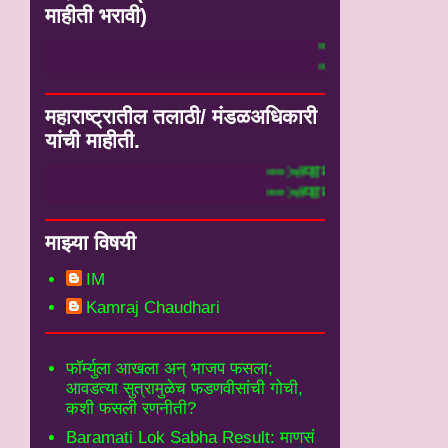
माहीती भरावी)
े येथे भरा.#
र्म मध्ये येथे भरा.#
महाराष्ट्रातील तलाठी/ मंडळअधिकारी
यांची माहीती.
==>#फार्म मध्ये भरलेली तलाठी माहीती येथे पह
==>#फार्म मध्ये भरलेली मंडळअधिकारी माहीती 
माझ्या विषयी
IM
Kamraj Chaudhari
फॉर्म्युला आखला अन् भाजप फसला;
आवडत्या सुत्रामुळेच फडणवीसांची गोची,
कशी फसली रणनीती?
Baramati Lok Sabha Result: माणसं