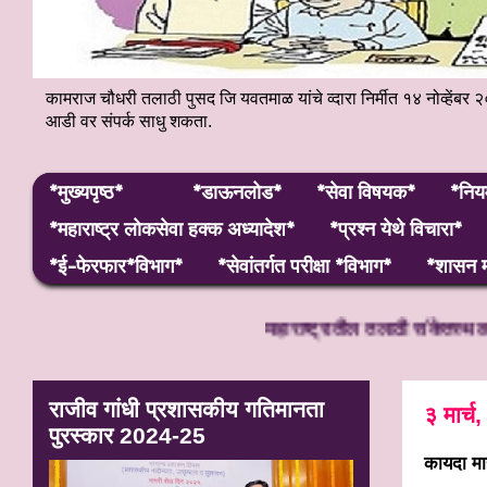
कामराज चौधरी तलाठी पुसद जि यवतमाळ यांचे व्दारा निर्मीत १४ नोव्हे
आडी वर संपर्क साधु शकता.
*मुख्यपृष्ठ*
*डाऊनलोड*
*सेवा विषयक*
*निय
*महाराष्ट्र लाेकसेवा हक्क अध्यादेश*
*प्रश्न येथे विचारा*
*ई-फेरफार*विभाग*
*सेवांतर्गत परीक्षा *विभाग*
*शासन म
महाराष्ट्रातील तलाठी संकेतस्थळावर आपले
राजीव गांधी प्रशासकीय गतिमानता
३ मार्च
पुरस्कार 2024-25
कायदा माह