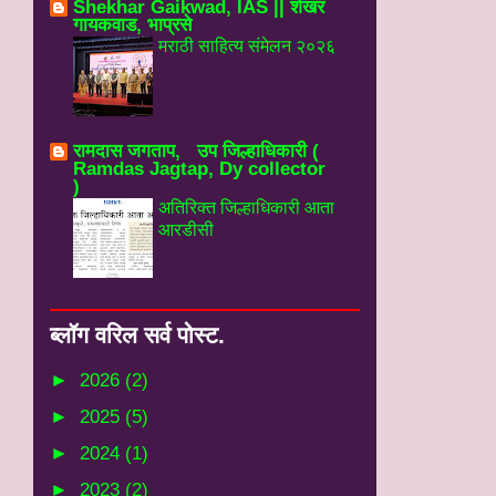
Shekhar Gaikwad, IAS || शेखर
गायकवाड, भाप्रसे
मराठी साहित्य संमेलन २०२६
रामदास जगताप, उप जिल्हाधिकारी (
Ramdas Jagtap, Dy collector
)
अतिरिक्त जिल्हाधिकारी आता
आरडीसी
ब्‍लॉग वरिल सर्व पोस्‍ट.
►
2026
(2)
►
2025
(5)
►
2024
(1)
►
2023
(2)