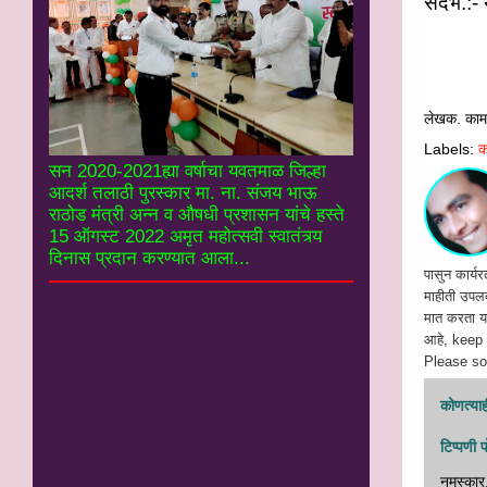
संदर्भ.:
www
लेखक. काम
Labels:
क
सन 2020-2021ह्या वर्षाचा यवतमाळ जिल्हा
आदर्श तलाठी पुरस्कार मा. ना. संजय भाऊ
राठोड मंत्री अन्न व औषधी प्रशासन यांचे हस्ते
15 ऑगस्ट 2022 अमृत महोत्सवी स्वातंत्र्य
दिनास प्रदान करण्यात आला...
पासुन कार्यर
माहीती उपलब्
मात करता या
आहे, keep
Please soc
कोणत्याही
टिप्पणी 
नमस्‍कार