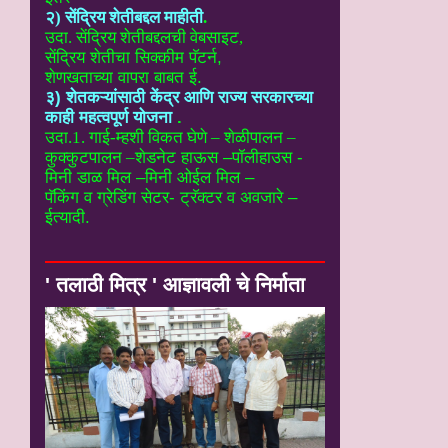
२) सेंद्रिय शेतीबद्दल माहीती
.
उदा. सेंद्रिय शेतीबद्दलची वेबसाइट
,
सेंद्रिय शेतीचा सिक्कीम पॅटर्न,
शेणखताच्या वापरा बाबत ई.
३) शेतकऱ्यांसाठी केंद्र आणि राज्य सरकारच्या
काही महत्वपूर्ण योजना
.
उदा.1. गाई-म्हशी विकत घेणे – शेळीपालन –
कुक्कुटपालन –
शेडनेट हाऊस –पॉलीहाउस -
मिनी डाळ मिल –मिनी ओईल मिल –
पॅकिंग व ग्रेडिंग सेटर- ट्रॅक्टर व अवजारे –
ईत्यादी.
' तलाठी मित्र ' आज्ञावली चे निर्माता