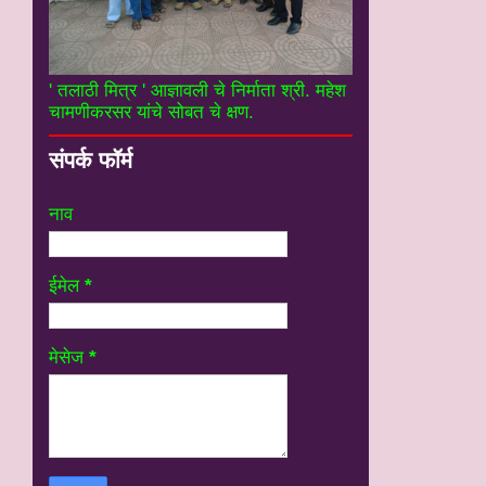
' तलाठी मित्र ' आज्ञावली चे निर्माता श्री. महेश
चामणीकरसर यांचे सोबत चे क्षण.
संपर्क फॉर्म
नाव
ईमेल
*
मेसेज
*