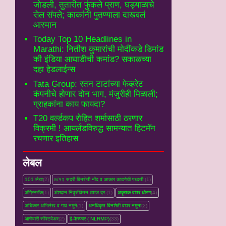
जोडली, तुतारीत फुंकले प्राण, घड्याळाचे
सेल संपले; काकांनी पुतण्याला दाखवलं
आस्मान
Today Top 10 Headlines in
Marathi: नितीश कुमारांची मोदींकडे डिमांड
की इंडिया आघाडीची कमांड? सकाळच्या
दहा हेडलाईन्स
Tata Group: रतन टाटांच्या फेव्हरेट
कंपनीचे होणार दोन भाग, मंजुरीही मिळाली;
ग्राहकांना काय फायदा?
T20 वर्ल्डकप रोहित शर्मासाठी ठरणार
विक्रमी ! आयर्लंडविरुद्ध सामन्यात हिटमॅन
रचणार इतिहास
लेबल
101 लेख
(2)
७/१२ सदरी बिनशेती नोंद व आकार काढणेची पध्दती.
(1)
ॲग्रिस्टॅक
(1)
अंशदान निवृत्तीवेतन व्‍याज दर.
(1)
अकृषक वापर धोरण
(4)
अधिकार अभिलेख व गाव नमुने
(1)
अनधिकृत बिनशेती वापर नमुना
(2)
आणेवारी सॉफ्टवेअर
(2)
ई-फेरफार ( NLRMP)
(33)