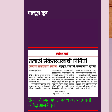
महसूल गुरु
#*
-
मा संजय कुंडेटकर सर सेवानिवृत्त
उपजिल्हाधिकारी यांचे ”महसूल गुरू” you tube
चॅनल----------------------
दैनिक लोकमत मधील २०/१२/२०१७ रोजी
प्रसिद्ध झालेले वृत्त