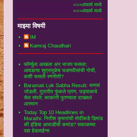
==>#फार्म मध्ये भरलेली तलाठी माहीती येथे पहा
==>#फार्म मध्ये भरलेली मंडळअधिकारी माहीती य
माझ्या विषयी
IM
Kamraj Chaudhari
फॉर्म्युला आखला अन् भाजप फसला;
आवडत्या सुत्रामुळेच फडणवीसांची गोची,
कशी फसली रणनीती?
Baramati Lok Sabha Result: माणसं
जोडली, तुतारीत फुंकले प्राण, घड्याळाचे
सेल संपले; काकांनी पुतण्याला दाखवलं
आस्मान
Today Top 10 Headlines in
Marathi: नितीश कुमारांची मोदींकडे डिमांड
की इंडिया आघाडीची कमांड? सकाळच्या
दहा हेडलाईन्स