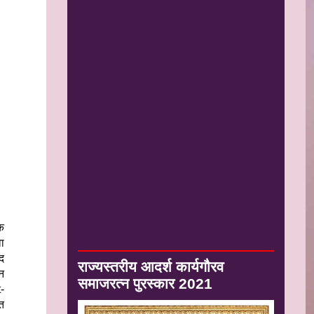
क
वा
द
राज्यस्तरीय आदर्श कार्यगौरव
न
समाजरत्न पुरस्कार 2021
-
बत