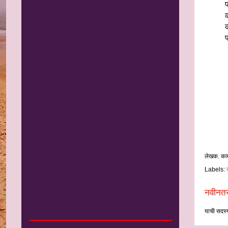
प
लेखक. का
Labels:
नवीनतर
याची सदस्य