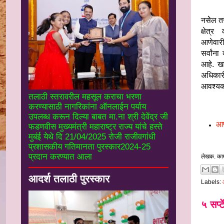
नसेेल त
क्षेत्र
आणेवारी 
सर्वांना
आहे. खा
अधिकार
आवश्‍य
तलाठी स्तरावरील महसूल कराचा भरणा
करण्यासाठी नागरिकांना ऑनलाईन पर्याय
उपलब्ध करून दिल्या बाबत मा.ना श्री देवेंद्र जी
आण
फडणवीस मुख्यमंत्री महाराष्ट्र राज्य यांचे हस्ते
मुबंई येथे दि 21/04/2025 रोजी राजीवगांधी
प्रशासकीय गतिमानता पुरस्कार2024-25
प्रदान करण्यात आला
लेखक. का
आदर्श तलाठी पुरस्कार
Labels:
५ सप्