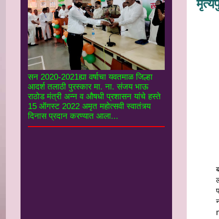
मृत्‍
सन 2020-2021ह्या वर्षाचा यवतमाळ जिल्हा
आदर्श तलाठी पुरस्कार मा. ना. संजय भाऊ
राठोड मंत्री अन्न व औषधी प्रशासन यांचे हस्ते
15 ऑगस्ट 2022 अमृत महोत्सवी स्वातंत्र्य
दिनास प्रदान करण्यात आला...
ब
m