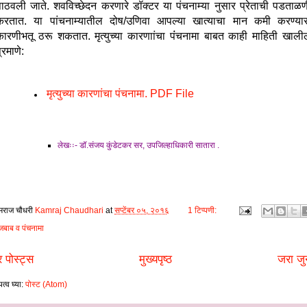
पाठवली जाते. शवविच्छेदन करणारे डॉक्टर या पंचनाम्‍या नुसार प्रेताची पडताळण
करतात. या पांचनाम्यातील दोष/उणिवा आपल्या खात्याचा मान कमी करण्या
कारणीभतू ठरू शकतात. मृत्‍युच्‍या कारणाांचा पंंचनामा बाबत काही माहिती खाली
्रमाणे:
मृत्‍युच्‍या कारणांचा पंचनामा. PDF File
लेखःः- डॉ.संजय कुंडेटकर सर, उपजिल्‍हाधिकारी सातारा .
मराज चौधरी
Kamraj Chaudhari
at
सप्टेंबर ०५, २०१६
1 टिप्पणी:
जबाब व पंचनामा
 पोस्ट्स
मुख्यपृष्ठ
जरा जु
त्व घ्या:
पोस्ट (Atom)