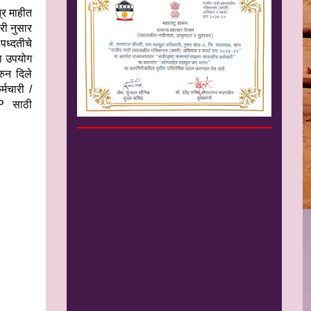
्र माहीत
री नुसार
पध्‍दतीचे
ा उपयोग
रुन दिले
्मचारी /
MP साठी