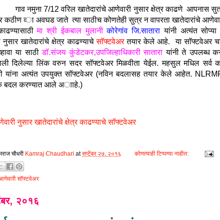
गाव नमुना 7/12 वरिल खातेदारांचे आणेवारी नुसार क्षेत्र काढणे आपनास सुत
र कठीण व्‍ा अवघड जाते त्‍या साठीच कोणतेही सुत्र न वापरता
खातेदारांचे आणेवा
काढण्‍यासाठी
मा श्री ईकबाल मुलानी
कोरेगांव जि.सातारा
यांनी अत्‍यंत सोप्‍या 
नुसार खातेदारांचे क्षेत्र काढण्‍याचे
सॉफ्टवेअर
तयार केले आहे. या सॉफ्टवेअर च
 व्‍हावा या साठी
डॉ.संजय कुंडेटकर,उपजिल्‍हाधिकारी सातारा
यांनी ते उपलब्‍ध क
ली दिलेल्‍या लिंक वरुन सदर सॉफ्टवेअर मिळवीता येईल. महसुल मधिल सर्व कर
ी यांना अत्‍यंत उपयुक्‍त सॉफ्टवेअर (नविन बदलासह तयार केले आहेत. NLR
क बदल करण्‍यात आले अााहे.)
ेवारी नुसार खातेदारांचे क्षेत्र काढण्‍याचे सॉफ्टवेअर
मराज चौधरी
Kamraj Chaudhari
at
सप्टेंबर २७, २०१६
कोणत्याही टिप्पण्‍या नाहीत:
आणेवारी सॉफ्टवेअर
टेंबर, २०१६