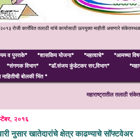
हेंबर २०१३ रोजी कार्यंवित तलाठी यांचे कार्यासाठी ऊपयुक्त माहीती असणारे 
यम व पुस्तके*
*शासकिय योजना*
*महत्वाचे*
*आमच्या विष
*संगणक विभाग*
*डॉ.संजय कुंडेटकर सर,विभाग*
*महार
माहितीची बोलकी भिंत *
महाराष्ट्रातील तलाठी संकेतस्थळाव
्टेंबर, २०१६
री नुसार खातेदारांचे क्षेत्र काढण्‍याचे सॉफ्टवेअर