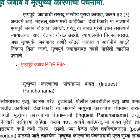
यपुर्व जबाब व मृत्‍युच्‍या कारणांचा पंचनामा.
मृत्‍यपुर्व जबाबाची तरतदू भारतीय पुरावा कायदा, कलम ३२ (१)
अन्ववये आहे.
महसलू खात्यामध्ये काहीवेळा दंडाधिकारी या नात्यााने
मृत्‍यपुर्व जबाब नोंदवावा लागतो. परंतू या बाबत पुरेसे ज्ञान नसल्याने
न्यायालयात साक्ष देतांना गोंधळ उडतो, न्यायालयीन निकालपत्रात,
अशा मृत्‍यपुर्वव जबाबावर ताशेरे ओढले जातात व आरोपीचे बाजूने
निकाल दिला जातो. मृत्‍यपुर्व जबाबाबाबत काही माहीती खालील
प्रमाणे:
मृत्‍यपुर्व जबाब PDF File
मृत्‍युच्‍या कारणाांचा पांचनाम्या बाबत (Inquest
Panchanama)
सांशयास्पद मृत्यु, बेवारस प्रेत, हुंडाबळी, पोलीस कोठडीतील मृत्‍यु अशा अने
ाबतीत कार्यकारी दंंडाधिकारी या नात्याने मृत्‍युच्‍या कारणाांचा पंंचनामा करा
लागतो. मृत्‍युच्‍या कारणाांच्या पंंचनाम्याची (Inquest Panchanama) तरतु
फौजदारी प्रक्रिया सं‍हिता, कलम १७६ अन्वये आहे.परंंतू या बाबत पुरेसे ज्ञा
नसल्याने कधी कधी गाेंधळ उडतो. ज्या वेळेस प्रेत शवविच्छेदनाला (post
ortem) पाठवले जाते त्यावेळेस मृत्‍युच्‍या कारणाांचा पंंचनाम्याची प्रत सुध्दा सो