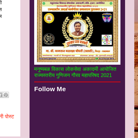
ी
स
ल
मनुष्यबळ विकास लोकसेवा अकादमी आयोजित
राज्यस्तरीय गुणिजन गौरव महापरिषद 2021
Follow Me
नी पोस्ट