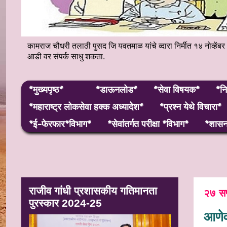
कामराज चौधरी तलाठी पुसद जि यवतमाळ यांचे व्दारा निर्मीत १४ नोव्
आडी वर संपर्क साधु शकता.
*मुख्यपृष्ठ*
*डाऊनलोड*
*सेवा विषयक*
*नि
*महाराष्ट्र लाेकसेवा हक्क अध्यादेश*
*प्रश्न येथे विचारा*
*ई-फेरफार*विभाग*
*सेवांतर्गत परीक्षा *विभाग*
*शासन 
राजीव गांधी प्रशासकीय गतिमानता
२७ सप
पुरस्कार 2024-25
आणेवा