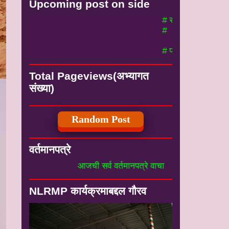
Upcoming post on side
# सर्व निवडणुकी बाबत माहिती #
#
# पालकमंत्री पांदण रस्ता योजन
Total Pageviews(अभ्यागत
संख्या)
Random Post
वर्तमानपत्रे
आजची सर्व वर्तमानपत्रे वाचा
NLRMP कार्यक्रमाबद्दल गौरव