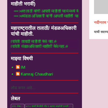
माहीती भरावी)
==>#तलाठी यांनी आपली माहीती फार्म मध्ये येथे भ
==>#मंडळ अधिकारी यांनी आपली माहीती फार्म मध्ये
नवीनतम प
महाराष्ट्रातील तलाठी/ मंडळअधिकारी
याची सदस्यत
यांची माहीती.
तलाठी माहीती येथे पहा.#
 मंडळअधिकारी माहीती येथे पहा.#
माझ्या विषयी
IM
Kamraj Chaudhari
लोड करत आहे...
लेबल
101 लेख
(2)
७/१२ सदरी बिनशेती नोंद व आकार काढणेची पध्दती.
(1)