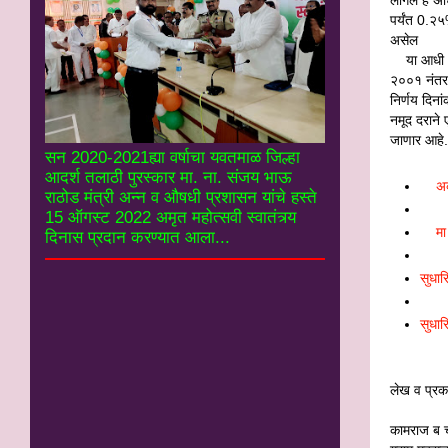
पर्यंत 0.
असेल
या आधी २०
२००१ नंतर 
निर्णय दिन
नमूद दराने
जाणार आहे.
सन 2020-2021ह्या वर्षाचा यवतमाळ जिल्हा
आदर्श तलाठी पुरस्कार मा. ना. संजय भाऊ
अक
राठोड मंत्री अन्न व औषधी प्रशासन यांचे हस्ते
15 ऑगस्ट 2022 अमृत महोत्सवी स्वातंत्र्य
मा
दिनास प्रदान करण्यात आला...
सुधार
सुधार
लेख व प्र
कामराज ब