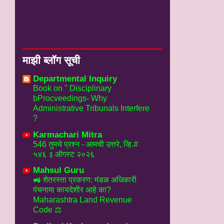
माझी ब्लॉग सूची
Departmental Inquiry
Book on " Disciplinary
bProcveedings- Why
Administrative Tribunals Interfere
?
Karmachari Mitra
546 तुमचे प्रश्न - आमची उत्तरे, व्हि.#
५४६ ३ ऑगस्ट २०२६
Mahsul Guru
🚜 शेतरस्ता प्रकरण: मंडळ अधिकारी
पंचनामा कायदेशीर आहे का?
Maharashtra Land Revenue
Code ⚖️