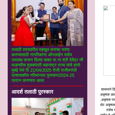
तलाठी स्तरावरील महसूल कराचा भरणा
करण्यासाठी नागरिकांना ऑनलाईन पर्याय
उपलब्ध करून दिल्या बाबत मा.ना श्री देवेंद्र जी
फडणवीस मुख्यमंत्री महाराष्ट्र राज्य यांचे हस्ते
मुबंई येथे दि 21/04/2025 रोजी राजीवगांधी
प्रशासकीय गतिमानता पुरस्कार2024-25
प्रदान करण्यात आला
शासनाने दि
आदर्श तलाठी पुरस्कार
अकृषक आकार
,अकृषक परव
थेट अकृषक 
तसेच या
लागेल हे अध