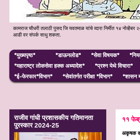
कामराज चौधरी तलाठी पुसद जि यवतमाळ यांचे व्दारा निर्मीत १४ नोव्हे
आडी वर संपर्क साधु शकता.
*मुख्यपृष्ठ*
*डाऊनलोड*
*सेवा विषयक*
*निय
*महाराष्ट्र लाेकसेवा हक्क अध्यादेश*
*प्रश्न येथे विचारा*
*ई-फेरफार*विभाग*
*सेवांतर्गत परीक्षा *विभाग*
*शासन म
राजीव गांधी प्रशासकीय गतिमानता
११ फेब्
पुरस्कार 2024-25
अकृषक वा