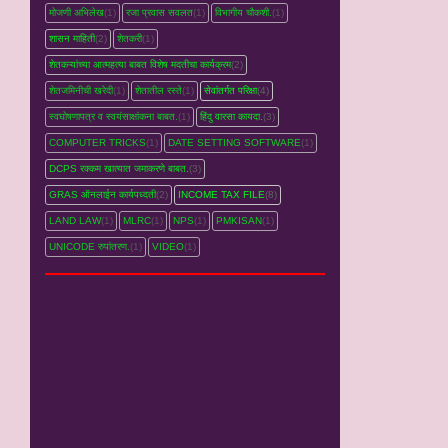
मोजणी अभिलेख
(1)
रजा प्रवास सवलत
(1)
विभागीय चौकशी.
(1)
शासन माहिती
(2)
शेतकरी
(1)
शेतकऱ्यांच्‍या आत्महत्‍या बाबत विशेष मदतीचा कार्यक्रम
(2)
शेतजमिनीची खरेदी
(1)
शेतातील रस्‍ते
(1)
सेवांतर्गत परिक्षा
(4)
स्वघोषणापत्र व स्वयंसाक्षांकना बाबत.
(1)
हिंदु वारसा कायदा.
(3)
COMPUTER TRICKS
(1)
DATE SETTING SOFTWARE
(1)
DCPS रक्‍कम खात्‍यात जमाकरणे बाबत.
(3)
GRAS ऑनलाईन कार्यपध्‍दती
(2)
INCOME TAX FILE
(8)
LAND LAW
(1)
MLRC
(1)
NPS
(1)
PMKISAN
(1)
UNICODE रुपांतरण.
(1)
VIDEO
(1)