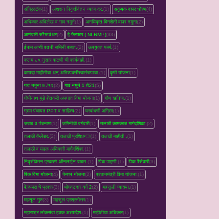
ॲग्रिस्टॅक
(1)
अंशदान निवृत्तीवेतन व्‍याज दर.
(1)
अकृषक वापर धोरण
(4)
अधिकार अभिलेख व गाव नमुने
(1)
अनधिकृत बिनशेती वापर नमुना
(2)
आणेवारी सॉफ्टवेअर
(2)
ई-फेरफार ( NLRMP)
(33)
ईनाम आणी वतनी जमिनी बाबत.
(2)
ऊपयुक्त फार्म.
(1)
कलम ८५ नुसार वाटणी ची कार्यवाही.
(1)
कायदा माहीतीचा अन् अभिव्यक्तीस्वातंत्र्याचा.
(1)
कृषी योजना
(1)
गाव नमुना ७ /१२
(2)
गाव नमुने 1 ते21
(5)
गोपीनाथ मुंडे शेतकरी अपघात विमा योजना
(1)
गौण खनिज.
(1)
ग्राम पंचायत PPT व साहित्य
(2)
घरबांधणी अग्रिम
(1)
जबाब व पंचनामा
(1)
जमिनीची वर्गवारी
(1)
तलाठी कामकाज मार्गदर्शिका.
(2)
तलाठी कॅलेंडर.
(2)
तलाठी प्रशिक्षण्‍ा
(1)
तलाठी माहीती .
(1)
तलाठी व मंडळ अधिकारी मार्गदर्शिका.
(1)
निवृत्तीवेतन प्रकरणे ऑनलाईन बाबत.
(1)
पिक पाहणी.
(1)
पिक पैसेवारी
(3)
पिक विमा योजना
(4)
पेन्शन योजना
(2)
प्रधानमंत्री विमा योजना.
(1)
फेरफारा चे प्रकार
(3)
भोगवटदार वर्ग 2
(2)
महसुली व्‍याख्‍या.
(1)
महसूल गुरु
(3)
महसूल प्रश्रनोत्तर
(1)
महाराष्ट्र लोकसेवा हक्क अध्यादेश.
(1)
माहीतीचा अधिकार
(1)