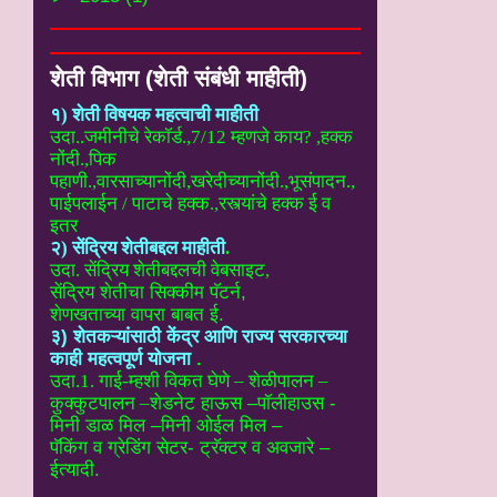
शेती विभाग (शेती संबंधी माहीती)
१) शेती विषयक महत्वाची माहीती
उदा..
जमीनीचे रेकॉर्ड.,7/12 म्हणजे काय? ,हक्क
नोंदी.,पिक
पहाणी.,वारसाच्यानोंदी
,खरेदीच्यानोंदी.,भूसंपादन.,
पाईपलाईन / पाटाचे हक्क.,रस्त्यांचे हक्क ई
व
इतर
२) सेंद्रिय शेतीबद्दल माहीती
.
उदा. सेंद्रिय शेतीबद्दलची वेबसाइट
,
सेंद्रिय शेतीचा सिक्कीम पॅटर्न,
शेणखताच्या वापरा बाबत ई.
३) शेतकऱ्यांसाठी केंद्र आणि राज्य सरकारच्या
काही महत्वपूर्ण योजना
.
उदा.1. गाई-म्हशी विकत घेणे – शेळीपालन –
कुक्कुटपालन –
शेडनेट हाऊस –पॉलीहाउस -
मिनी डाळ मिल –मिनी ओईल मिल –
पॅकिंग व ग्रेडिंग सेटर- ट्रॅक्टर व अवजारे –
ईत्यादी.