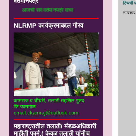
वर्तमानपत्रे
टिप्पणी 
आजची सर्व वर्तमानपत्रे वाचा
नमस्‍कार
NLRMP कार्यक्रमाबद्दल गौरव
कामराज ब चौधरी, तलाठी तहसिल पुसद
जि.यवतमाळ
email.ckamraj@outlook.com
महाराष्ट्रातील तलाठी/ मंडळअधिकारी
माहीती फार्म.( केवळ तलाठी यांनीच