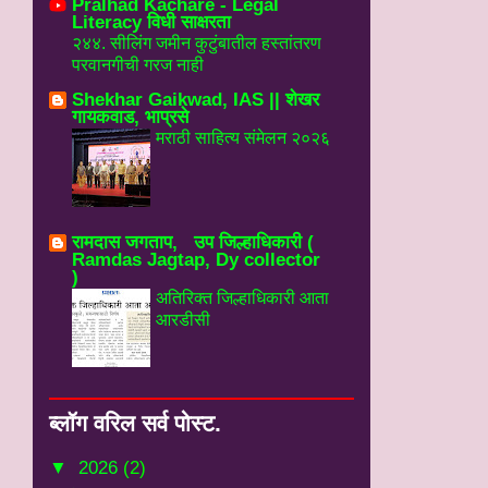
Pralhad Kachare - Legal
Literacy विधी साक्षरता
२४४. सीलिंग जमीन कुटुंबातील हस्तांतरण
परवानगीची गरज नाही
Shekhar Gaikwad, IAS || शेखर
गायकवाड, भाप्रसे
मराठी साहित्य संमेलन २०२६
रामदास जगताप, उप जिल्हाधिकारी (
Ramdas Jagtap, Dy collector
)
अतिरिक्त जिल्हाधिकारी आता
आरडीसी
ब्‍लॉग वरिल सर्व पोस्‍ट.
▼
2026
(2)